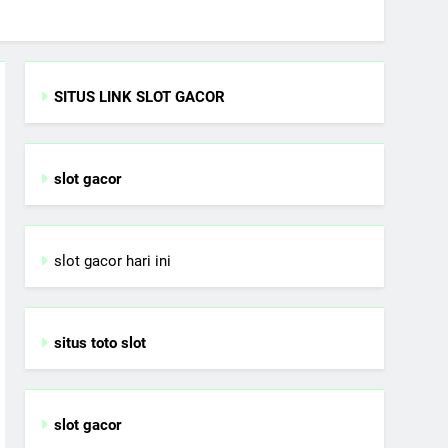
SITUS LINK SLOT GACOR
slot gacor
slot gacor hari ini
situs toto slot
slot gacor