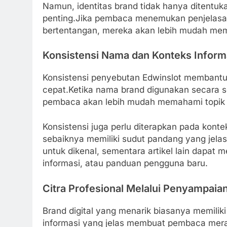
Namun, identitas brand tidak hanya ditentuk
penting.Jika pembaca menemukan penjelasan y
bertentangan, mereka akan lebih mudah mema
Konsistensi Nama dan Konteks Inform
Konsistensi penyebutan Edwinslot membantu
cepat.Ketika nama brand digunakan secara ser
pembaca akan lebih mudah memahami topik 
Konsistensi juga perlu diterapkan pada kontek
sebaiknya memiliki sudut pandang yang jelas
untuk dikenal, sementara artikel lain dapa
informasi, atau panduan pengguna baru.
Citra Profesional Melalui Penyampaia
Brand digital yang menarik biasanya memilik
informasi yang jelas membuat pembaca mer