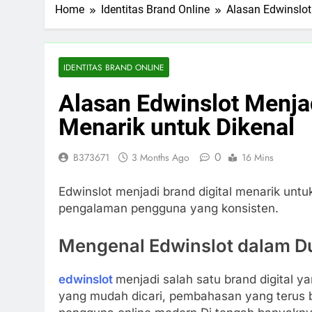
Home
Identitas Brand Online
Alasan Edwinslot
IDENTITAS BRAND ONLINE
Alasan Edwinslot Menjad
Menarik untuk Dikenal
0
B373671
3 Months Ago
16 Mins
Edwinslot menjadi brand digital menarik untuk 
pengalaman pengguna yang konsisten.
Mengenal Edwinslot dalam Du
edwinslot
menjadi salah satu brand digital y
yang mudah dicari, pembahasan yang terus 