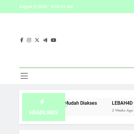
Skip
August 9, 2026
8:55:42 AM
to
content
Re-
Produk Ke
 yang Adaptif dan Mudah Diakses
LEBAH4D dan Transfor
3 Weeks Ago
HEADLINES