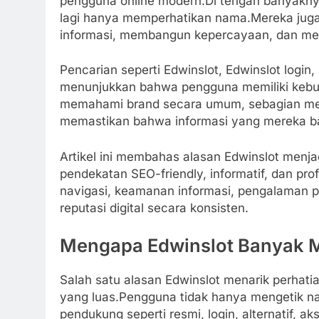
pengguna online modern.Di tengah banyaknya 
lagi hanya memperhatikan nama.Mereka jug
informasi, membangun kepercayaan, dan me
Pencarian seperti Edwinslot, Edwinslot login, 
menunjukkan bahwa pengguna memiliki kebut
memahami brand secara umum, sebagian menca
memastikan bahwa informasi yang mereka ba
Artikel ini membahas alasan Edwinslot menja
pendekatan SEO-friendly, informatif, dan pro
navigasi, keamanan informasi, pengalaman p
reputasi digital secara konsisten.
Mengapa Edwinslot Banyak M
Salah satu alasan Edwinslot menarik perhatia
yang luas.Pengguna tidak hanya mengetik n
pendukung seperti resmi, login, alternatif, a