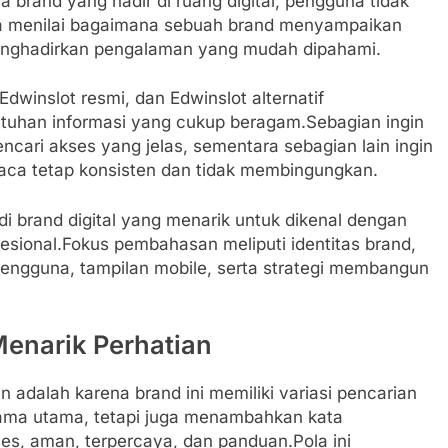
brand yang hadir di ruang digital, pengguna tidak
a menilai bagaimana sebuah brand menyampaikan
nghadirkan pengalaman yang mudah dipahami.
Edwinslot resmi, dan Edwinslot alternatif
uhan informasi yang cukup beragam.Sebagian ingin
ri akses yang jelas, sementara sebagian lain ingin
ca tetap konsisten dan tidak membingungkan.
di brand digital yang menarik untuk dikenal dengan
fesional.Fokus pembahasan meliputi identitas brand,
engguna, tampilan mobile, serta strategi membangun
enarik Perhatian
n adalah karena brand ini memiliki variasi pencarian
ama utama, tetapi juga menambahkan kata
kses, aman, terpercaya, dan panduan.Pola ini