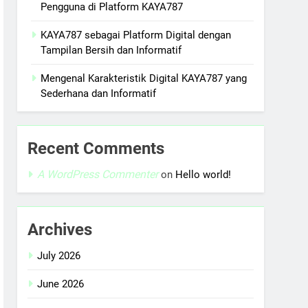
Pengguna di Platform KAYA787
KAYA787 sebagai Platform Digital dengan
Tampilan Bersih dan Informatif
Mengenal Karakteristik Digital KAYA787 yang
Sederhana dan Informatif
Recent Comments
A WordPress Commenter
on
Hello world!
Archives
July 2026
June 2026