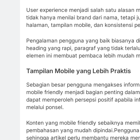
User experience menjadi salah satu alasan 
tidak hanya menilai brand dari nama, tetapi
halaman, tampilan mobile, dan konsistensi p
Pengalaman pengguna yang baik biasanya d
heading yang rapi, paragraf yang tidak terlal
elemen ini membuat pembaca lebih mudah 
Tampilan Mobile yang Lebih Praktis
Sebagian besar pengguna mengakses informas
mobile friendly menjadi bagian penting dala
dapat memperoleh persepsi positif apabila 
melalui ponsel.
Konten yang mobile friendly sebaiknya memili
pembahasan yang mudah dipindai.Pengguna 
sehingga artikel perlu membantu mereka me