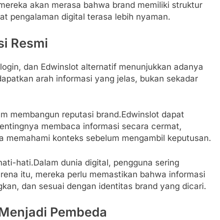
ereka akan merasa bahwa brand memiliki struktur
t pengalaman digital terasa lebih nyaman.
si Resmi
 login, dan Edwinslot alternatif menunjukkan adanya
apatkan arah informasi yang jelas, bukan sekadar
lam membangun reputasi brand.Edwinslot dapat
pentingnya membaca informasi secara cermat,
rta memahami konteks sebelum mengambil keputusan.
a hati-hati.Dalam dunia digital, pengguna sering
rena itu, mereka perlu memastikan bahwa informasi
kan, dan sesuai dengan identitas brand yang dicari.
Menjadi Pembeda