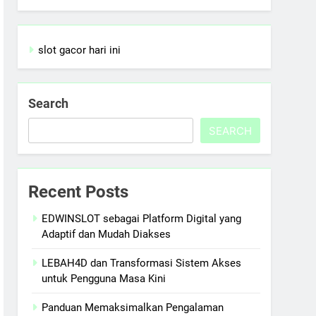
slot gacor hari ini
Search
SEARCH
Recent Posts
EDWINSLOT sebagai Platform Digital yang
Adaptif dan Mudah Diakses
LEBAH4D dan Transformasi Sistem Akses
untuk Pengguna Masa Kini
Panduan Memaksimalkan Pengalaman