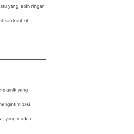
tu yang lebih ringan
uhkan kontrol
 mekanik yang
mengintimidasi
sar yang mudah