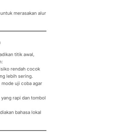
untuk merasakan alur
a
ikan titik awal,
n:
risiko rendah cocok
g lebih sering.
 mode uji coba agar
t yang rapi dan tombol
diakan bahasa lokal