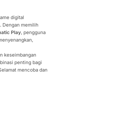
ame digital
. Dengan memilih
atic Play
, pengguna
 menyenangkan,
kan keseimbangan
inasi penting bagi
. Selamat mencoba dan