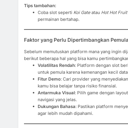
Tips tambahan:
Coba slot seperti
Koi Gate
atau
Hot Hot Fruit
permainan bertahap.
Faktor yang Perlu Dipertimbangkan Pemul
Sebelum memutuskan platform mana yang ingin dijad
berikut beberapa hal yang bisa kamu pertimbangka
Volatilitas Rendah
: Platform dengan slot be
untuk pemula karena kemenangan kecil datan
Fitur Demo
: Cari provider yang menyediakan
kamu bisa belajar tanpa risiko finansial.
Antarmuka Visual
: Pilih game dengan layou
navigasi yang jelas.
Dukungan Bahasa
: Pastikan platform menye
agar lebih mudah dipahami.