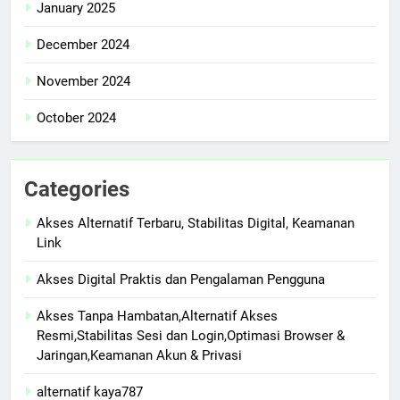
January 2025
December 2024
November 2024
October 2024
Categories
Akses Alternatif Terbaru, Stabilitas Digital, Keamanan
Link
Akses Digital Praktis dan Pengalaman Pengguna
Akses Tanpa Hambatan,Alternatif Akses
Resmi,Stabilitas Sesi dan Login,Optimasi Browser &
Jaringan,Keamanan Akun & Privasi
alternatif kaya787