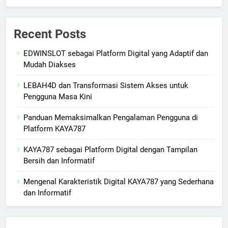
Recent Posts
EDWINSLOT sebagai Platform Digital yang Adaptif dan
Mudah Diakses
LEBAH4D dan Transformasi Sistem Akses untuk
Pengguna Masa Kini
Panduan Memaksimalkan Pengalaman Pengguna di
Platform KAYA787
KAYA787 sebagai Platform Digital dengan Tampilan
Bersih dan Informatif
Mengenal Karakteristik Digital KAYA787 yang Sederhana
dan Informatif