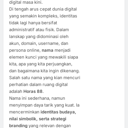
digital masa kini.
Di tengah arus cepat dunia digital
yang semakin kompleks, identitas
tidak lagi hanya bersifat
administratif atau fisik. Dalam
lanskap yang didominasi oleh
akun, domain, username, dan
persona online,
nama
menjadi
elemen kunci yang mewakili siapa
kita, apa yang kita perjuangkan,
dan bagaimana kita ingin dikenang.
Salah satu nama yang kian mencuri
perhatian dalam ruang digital
adalah
Horas 88
.
Nama ini sederhana, namun
menyimpan daya tarik yang kuat. Ia
mencerminkan
identitas budaya,
nilai simbolik, serta strategi
branding
yang relevan dengan