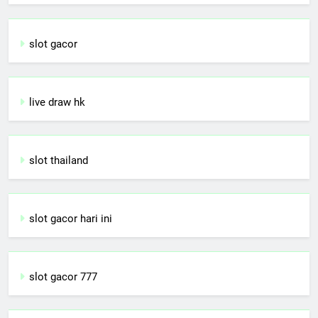
slot gacor
live draw hk
slot thailand
slot gacor hari ini
slot gacor 777