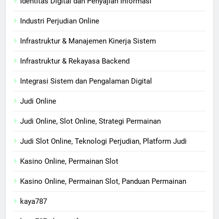
Identitas Digital dan Penyajian Informasi
Industri Perjudian Online
Infrastruktur & Manajemen Kinerja Sistem
Infrastruktur & Rekayasa Backend
Integrasi Sistem dan Pengalaman Digital
Judi Online
Judi Online, Slot Online, Strategi Permainan
Judi Slot Online, Teknologi Perjudian, Platform Judi
Kasino Online, Permainan Slot
Kasino Online, Permainan Slot, Panduan Permainan
kaya787