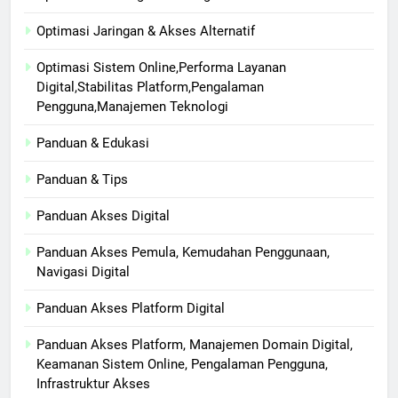
Optimasi Jaringan & Akses Alternatif
Optimasi Sistem Online,Performa Layanan
Digital,Stabilitas Platform,Pengalaman
Pengguna,Manajemen Teknologi
Panduan & Edukasi
Panduan & Tips
Panduan Akses Digital
Panduan Akses Pemula, Kemudahan Penggunaan,
Navigasi Digital
Panduan Akses Platform Digital
Panduan Akses Platform, Manajemen Domain Digital,
Keamanan Sistem Online, Pengalaman Pengguna,
Infrastruktur Akses