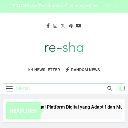
Skip
Panduan Memaksimalkan Pengalaman Pengguna
to
di Platform KAYA787
content
KAYA787 sebagai Platform Digital dengan
Tampilan Bersih dan Informatif
EDWINSLOT sebagai Platform Digital yang
Adaptif dan Mudah Diakses
LEBAH4D dan Transformasi Sistem Akses untuk
Pengguna Masa Kini
Panduan Memaksimalkan Pengalaman Pengguna
di Platform KAYA787
Re-Sha
Produk Kecantikan Alami Dari Jepang Untuk
KAYA787 sebagai Platform Digital dengan
NEWSLETTER
RANDOM NEWS
Tampilan Bersih dan Informatif
Kulit Sehat Dan Bercahaya. Temukan
Perawatan Terbaik Dari Re-Sha.
MENU
WINSLOT sebagai Platform Digital yang Adaptif dan Mudah D
HEADLINES
Weeks Ago