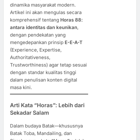
dinamika masyarakat modern.
Artikel ini akan mengulas secara
komprehensif tentang
Horas 88:
antara identitas dan keunikan
,
dengan pendekatan yang
mengedepankan prinsip
E-E-A-T
(Experience, Expertise,
Authoritativeness,
Trustworthiness) agar tetap sesuai
dengan standar kualitas tinggi
dalam penulisan konten digital
masa kini.
Arti Kata “Horas”: Lebih dari
Sekadar Salam
Dalam budaya Batak—khususnya
Batak Toba, Mandailing, dan