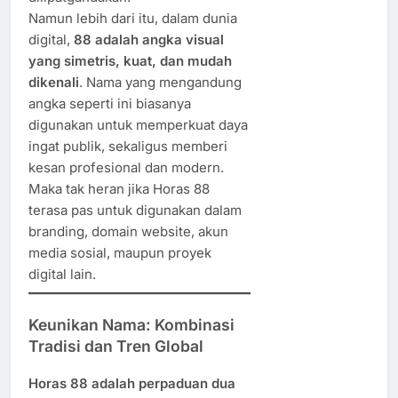
Namun lebih dari itu, dalam dunia
digital,
88 adalah angka visual
yang simetris, kuat, dan mudah
dikenali
. Nama yang mengandung
angka seperti ini biasanya
digunakan untuk memperkuat daya
ingat publik, sekaligus memberi
kesan profesional dan modern.
Maka tak heran jika Horas 88
terasa pas untuk digunakan dalam
branding, domain website, akun
media sosial, maupun proyek
digital lain.
Keunikan Nama: Kombinasi
Tradisi dan Tren Global
Horas 88 adalah perpaduan dua