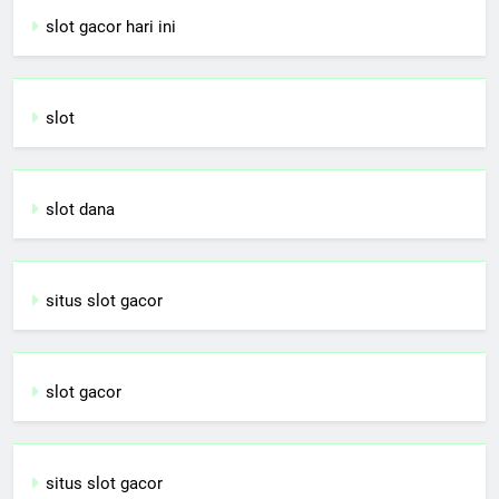
slot gacor hari ini
slot
slot dana
situs slot gacor
slot gacor
situs slot gacor