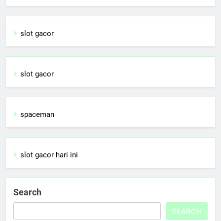
slot gacor
slot gacor
spaceman
slot gacor hari ini
Search
SEARCH