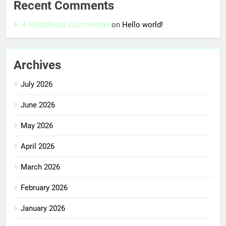
Recent Comments
A WordPress Commenter
on
Hello world!
Archives
July 2026
June 2026
May 2026
April 2026
March 2026
February 2026
January 2026