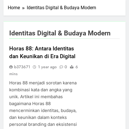
Home
Identitas Digital & Budaya Modern
Identitas Digital & Budaya Modern
Horas 88: Antara Identitas
dan Keunikan di Era Digital
b373671
1 year ago
0
6
mins
Horas 88 menjadi sorotan karena
kombinasi kata dan angka yang
unik. Artikel ini membahas
bagaimana Horas 88
mencerminkan identitas, budaya,
dan keunikan dalam konteks
personal branding dan eksistensi