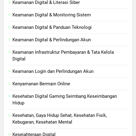
Keamanan Digital & Literasi Siber
Keamanan Digital & Monitoring Sistem
Keamanan Digital & Panduan Teknologi
Keamanan Digital & Perlindungan Akun
Keamanan Infrastruktur Pembayaran & Tata Kelola
Digital
Keamanan Login dan Perlindungan Akun
Kenyamanan Bermain Online
Kesehatan Digital Gaming Seimbang Keseimbangan
Hidup
Kesehatan, Gaya Hidup Sehat, Kesehatan Fisik,
Kebugaran, Kesehatan Mental
Kesejahteraan Digital