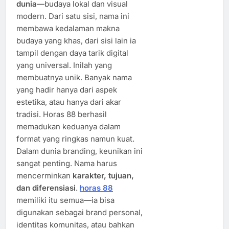
dunia
—budaya lokal dan visual
modern. Dari satu sisi, nama ini
membawa kedalaman makna
budaya yang khas, dari sisi lain ia
tampil dengan daya tarik digital
yang universal. Inilah yang
membuatnya unik. Banyak nama
yang hadir hanya dari aspek
estetika, atau hanya dari akar
tradisi. Horas 88 berhasil
memadukan keduanya dalam
format yang ringkas namun kuat.
Dalam dunia branding, keunikan ini
sangat penting. Nama harus
mencerminkan
karakter, tujuan,
dan diferensiasi
.
horas 88
memiliki itu semua—ia bisa
digunakan sebagai brand personal,
identitas komunitas, atau bahkan