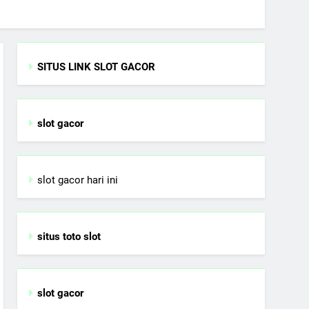
SITUS LINK SLOT GACOR
slot gacor
slot gacor hari ini
situs toto slot
slot gacor