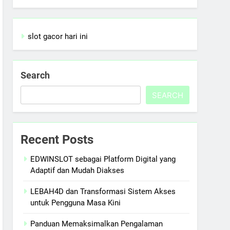
slot gacor hari ini
Search
SEARCH
Recent Posts
EDWINSLOT sebagai Platform Digital yang
Adaptif dan Mudah Diakses
LEBAH4D dan Transformasi Sistem Akses
untuk Pengguna Masa Kini
Panduan Memaksimalkan Pengalaman