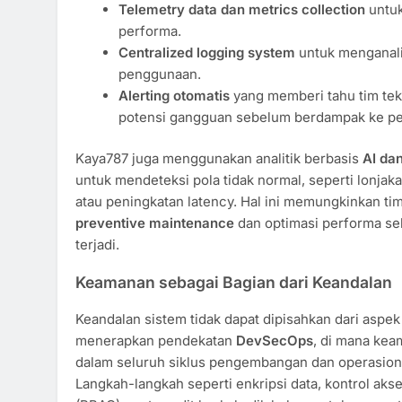
Telemetry data dan metrics collection
untuk
performa.
Centralized logging system
untuk menganalis
penggunaan.
Alerting otomatis
yang memberi tahu tim tekni
potensi gangguan sebelum berdampak ke p
Kaya787 juga menggunakan analitik berbasis
AI da
untuk mendeteksi pola tidak normal, seperti lonjak
atau peningkatan latency. Hal ini memungkinkan t
preventive maintenance
dan optimasi performa s
terjadi.
Keamanan sebagai Bagian dari Keandalan
Keandalan sistem tidak dapat dipisahkan dari aspe
menerapkan pendekatan
DevSecOps
, di mana kea
dalam seluruh siklus pengembangan dan operasion
Langkah-langkah seperti enkripsi data, kontrol aks