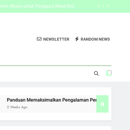
stem Akses untuk Pengguna Masa Kini
laman Pengguna di Platform KAYA787
dengan Tampilan Bersih dan Informatif
NEWSLETTER
RANDOM NEWS
gital yang Adaptif dan Mudah Diakses
stem Akses untuk Pengguna Masa Kini
Temukan Perawatan Terbaik Dari Re-Sha.
laman Pengguna di Platform KAYA787
dengan Tampilan Bersih dan Informatif
 Memaksimalkan Pengalaman Pengguna di Platform KAYA78
go