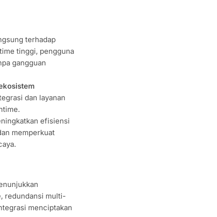
ngsung terhadap
time tinggi, pengguna
anpa gangguan
ekosistem
egrasi dan layanan
ntime.
ingkatkan efisiensi
 dan memperkuat
caya.
nunjukkan
, redundansi multi-
integrasi menciptakan