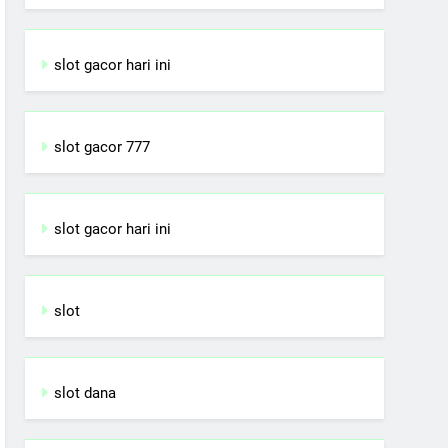
slot gacor hari ini
slot gacor 777
slot gacor hari ini
slot
slot dana