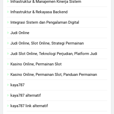
Infrastruktur & Manajemen Kinerja Sistem
Infrastruktur & Rekayasa Backend
Integrasi Sistem dan Pengalaman Digital
Judi Online
Judi Online, Slot Online, Strategi Permainan
Judi Slot Online, Teknologi Perjudian, Platform Judi
Kasino Online, Permainan Slot
Kasino Online, Permainan Slot, Panduan Permainan
kaya787
kaya787 alternatif
kaya787 link alternatif