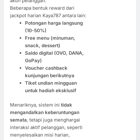
akun pelanggan.
Beberapa bentuk reward dari
jackpot harian Kaya787 antara lain:
Potongan harga langsung
(10-50%)
Free menu (minuman,
snack, dessert)
Saldo digital (OVO, DANA,
GoPay)
Voucher cashback
kunjungan berikutnya
Tiket undian mingguan
untuk hadiah eksklusif
Menariknya, sistem ini
tidak
mengandalkan keberuntungan
semata
, tetapi juga menghargai
interaksi aktif pelanggan, seperti
menyelesaikan misi harian,