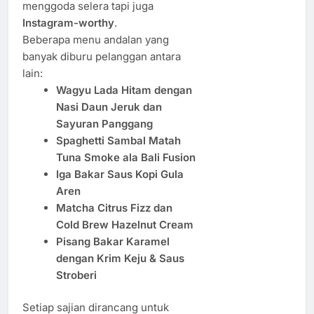
menggoda selera tapi juga
Instagram-worthy
.
Beberapa menu andalan yang
banyak diburu pelanggan antara
lain:
Wagyu Lada Hitam dengan
Nasi Daun Jeruk dan
Sayuran Panggang
Spaghetti Sambal Matah
Tuna Smoke ala Bali Fusion
Iga Bakar Saus Kopi Gula
Aren
Matcha Citrus Fizz dan
Cold Brew Hazelnut Cream
Pisang Bakar Karamel
dengan Krim Keju & Saus
Stroberi
Setiap sajian dirancang untuk