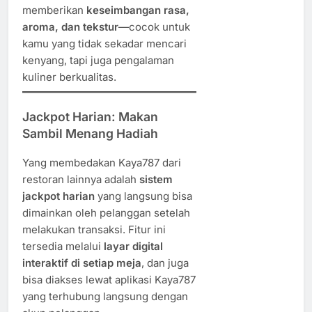
memberikan
keseimbangan rasa,
aroma, dan tekstur
—cocok untuk
kamu yang tidak sekadar mencari
kenyang, tapi juga pengalaman
kuliner berkualitas.
Jackpot Harian: Makan
Sambil Menang Hadiah
Yang membedakan Kaya787 dari
restoran lainnya adalah
sistem
jackpot harian
yang langsung bisa
dimainkan oleh pelanggan setelah
melakukan transaksi. Fitur ini
tersedia melalui
layar digital
interaktif di setiap meja
, dan juga
bisa diakses lewat aplikasi Kaya787
yang terhubung langsung dengan