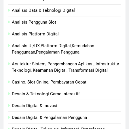
Analisis Data & Teknologi Digital
Analisis Pengguna Slot
Analisis Platform Digital
Analisis UI/UX,Platform Digital,Kemudahan
Penggunaan,Pengalaman Pengguna
Arsitektur Sistem, Pengembangan Aplikasi, Infrastruktur
Teknologi, Keamanan Digital, Transformasi Digital
Casino, Slot Online, Pembayaran Cepat
Desain & Teknologi Game Interaktif
Desain Digital & Inovasi
Desain Digital & Pengalaman Pengguna