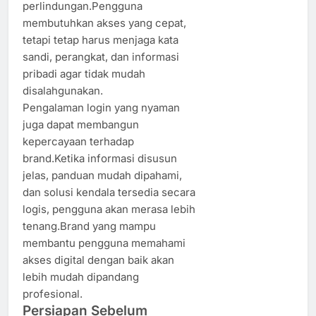
perlindungan.Pengguna
membutuhkan akses yang cepat,
tetapi tetap harus menjaga kata
sandi, perangkat, dan informasi
pribadi agar tidak mudah
disalahgunakan.
Pengalaman login yang nyaman
juga dapat membangun
kepercayaan terhadap
brand.Ketika informasi disusun
jelas, panduan mudah dipahami,
dan solusi kendala tersedia secara
logis, pengguna akan merasa lebih
tenang.Brand yang mampu
membantu pengguna memahami
akses digital dengan baik akan
lebih mudah dipandang
profesional.
Persiapan Sebelum