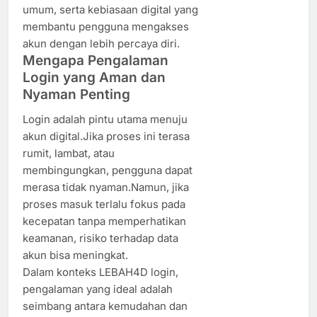
umum, serta kebiasaan digital yang
membantu pengguna mengakses
akun dengan lebih percaya diri.
Mengapa Pengalaman
Login yang Aman dan
Nyaman Penting
Login adalah pintu utama menuju
akun digital.Jika proses ini terasa
rumit, lambat, atau
membingungkan, pengguna dapat
merasa tidak nyaman.Namun, jika
proses masuk terlalu fokus pada
kecepatan tanpa memperhatikan
keamanan, risiko terhadap data
akun bisa meningkat.
Dalam konteks LEBAH4D login,
pengalaman yang ideal adalah
seimbang antara kemudahan dan