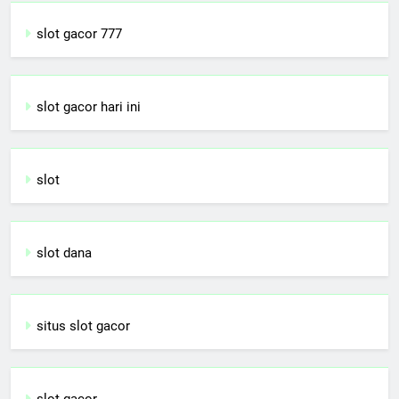
slot gacor 777
slot gacor hari ini
slot
slot dana
situs slot gacor