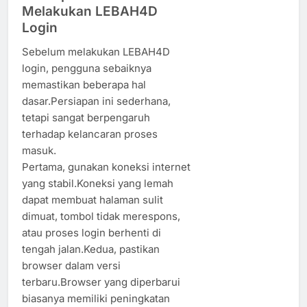
Melakukan LEBAH4D
Login
Sebelum melakukan LEBAH4D
login, pengguna sebaiknya
memastikan beberapa hal
dasar.Persiapan ini sederhana,
tetapi sangat berpengaruh
terhadap kelancaran proses
masuk.
Pertama, gunakan koneksi internet
yang stabil.Koneksi yang lemah
dapat membuat halaman sulit
dimuat, tombol tidak merespons,
atau proses login berhenti di
tengah jalan.Kedua, pastikan
browser dalam versi
terbaru.Browser yang diperbarui
biasanya memiliki peningkatan