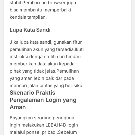
stabil.Pembaruan browser juga
bisa membantu memperbaiki
kendala tampilan.
Lupa Kata Sandi
Jika lupa kata sandi, gunakan fitur
pemulihan akun yang tersedia.Ikuti
instruksi dengan teliti dan hindari
memberikan data akun kepada
pihak yang tidak jelas.Pemulihan
yang aman lebih baik daripada
mencari jalan pintas yang berisiko.
Skenario Praktis
Pengalaman Login yang
Aman
Bayangkan seorang pengguna
ingin melakukan LEBAH4D login
melalui ponsel pribadi.Sebelum