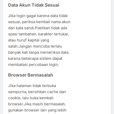
Data Akun Tidak Sesuai
Jika login gagal karena data tidak
sesuai, periksa kembali nama akun
dan kata sandi.Pastikan tidak ada
spasi tambahan, karakter tertukar,
atau huruf kapital yang
salah.Jangan mencoba terlalu
banyak kali tanpa memeriksa data
karena beberapa sistem dapat
membatasi percobaan login.
Browser Bermasalah
Jika halaman tidak terbuka
sempurna, bersihkan cache dan
cookie, lalu buka kembali
browser.Jika masih bermasalah,
gunakan browser lain yang lebih