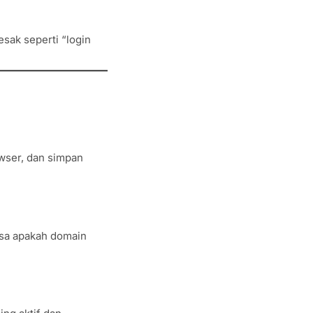
esak seperti “login
wser, dan simpan
iksa apakah domain