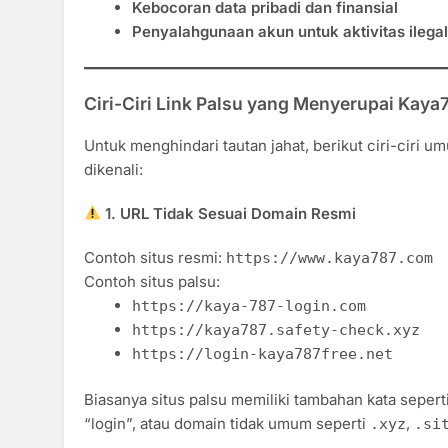
Kebocoran data pribadi dan finansial
Penyalahgunaan akun untuk aktivitas ilegal
Ciri-Ciri Link Palsu yang Menyerupai Kaya
Untuk menghindari tautan jahat, berikut ciri-ciri 
dikenali:
1.
URL Tidak Sesuai Domain Resmi
Contoh situs resmi:
https://www.kaya787.com
Contoh situs palsu:
https://kaya-787-login.com
https://kaya787.safety-check.xyz
https://login-kaya787free.net
Biasanya situs palsu memiliki tambahan kata sepert
“login”, atau domain tidak umum seperti
,
.xyz
.si