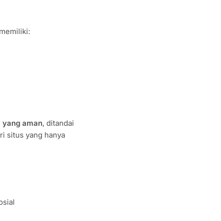
memiliki:
 yang aman
, ditandai
i situs yang hanya
sial