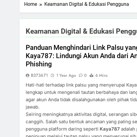
Home
Keamanan Digital & Edukasi Pengguna
Keamanan Digital & Edukasi Peng
Panduan Menghindari Link Palsu ya
Kaya787: Lindungi Akun Anda dari 
Phishing
B373671
1 Year Ago
0
6 Mins
Hati-hati terhadap link palsu yang menyerupai Kay
lengkap untuk mengenali tautan berbahaya dan la
agar akun Anda tidak disalahgunakan oleh pihak ti
jawab.
Seiring meningkatnya aktivitas digital, serangan si
canggih. Salah satu bentuk ancaman yang paling s
pengguna platform daring seperti
Kaya787
adalah
penipuan melalui tautan palsu yang menyerupai situ