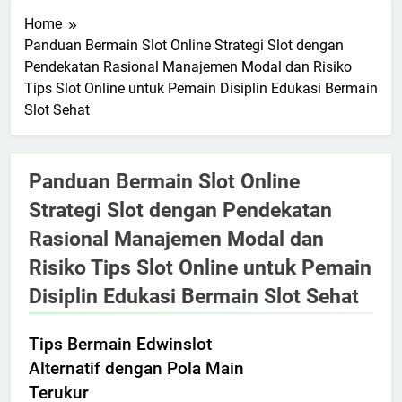
Home
Panduan Bermain Slot Online Strategi Slot dengan
Pendekatan Rasional Manajemen Modal dan Risiko
Tips Slot Online untuk Pemain Disiplin Edukasi Bermain
Slot Sehat
Panduan Bermain Slot Online
Strategi Slot dengan Pendekatan
Rasional Manajemen Modal dan
Risiko Tips Slot Online untuk Pemain
Disiplin Edukasi Bermain Slot Sehat
Tips Bermain Edwinslot
Alternatif dengan Pola Main
Terukur