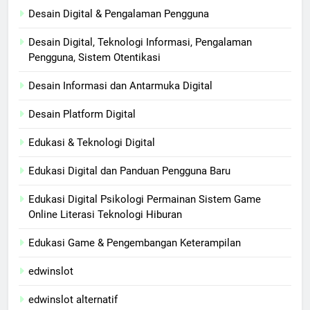
Desain Digital & Pengalaman Pengguna
Desain Digital, Teknologi Informasi, Pengalaman
Pengguna, Sistem Otentikasi
Desain Informasi dan Antarmuka Digital
Desain Platform Digital
Edukasi & Teknologi Digital
Edukasi Digital dan Panduan Pengguna Baru
Edukasi Digital Psikologi Permainan Sistem Game
Online Literasi Teknologi Hiburan
Edukasi Game & Pengembangan Keterampilan
edwinslot
edwinslot alternatif