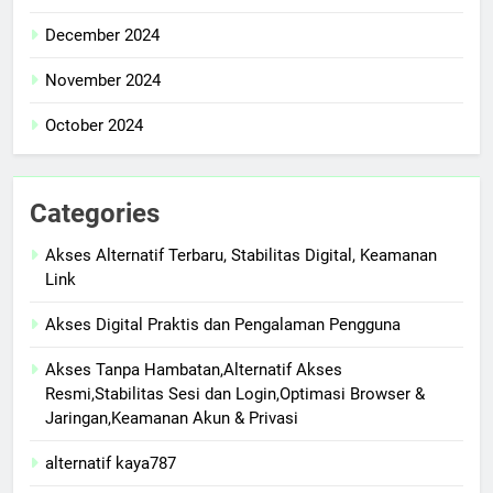
December 2024
November 2024
October 2024
Categories
Akses Alternatif Terbaru, Stabilitas Digital, Keamanan
Link
Akses Digital Praktis dan Pengalaman Pengguna
Akses Tanpa Hambatan,Alternatif Akses
Resmi,Stabilitas Sesi dan Login,Optimasi Browser &
Jaringan,Keamanan Akun & Privasi
alternatif kaya787