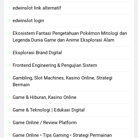
edwinslot link alternatif
edwinslot login
Ekosistem Fantasi Pengetahuan Pokémon Mitologi dan
Legenda Dunia Game dan Anime Eksplorasi Alam
Eksplorasi Brand Digital
Frontend Engineering & Pengujian Sistem
Gambling, Slot Machines, Kasino Online, Strategi
Bermain
Game & Hiburan, Kasino Online
Game & Teknologi | Edukasi Digital
Game Online / Review Platform
Game Online • Tips Gaming • Strategi Permainan