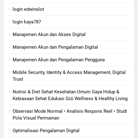
login edwinslot
login kaya787
Manajemen Akun dan Akses Digital
Manajemen Akun dan Pengalaman Digital
Manajemen Akun dan Pengalaman Pengguna
Mobile Security, Identity & Access Management, Digital
Trust
Nutrisi & Diet Sehat Kesehatan Umum Gaya Hidup &
Kebiasaan Sehat Edukasi Gizi Wellness & Healthy Living
Observasi Mode Normal • Analisis Respons Reel • Studi
Pola Visual Permainan
Optimalisasi Pengalaman Digital