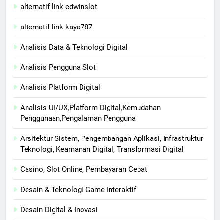
alternatif link edwinslot
alternatif link kaya787
Analisis Data & Teknologi Digital
Analisis Pengguna Slot
Analisis Platform Digital
Analisis UI/UX,Platform Digital,Kemudahan
Penggunaan,Pengalaman Pengguna
Arsitektur Sistem, Pengembangan Aplikasi, Infrastruktur
Teknologi, Keamanan Digital, Transformasi Digital
Casino, Slot Online, Pembayaran Cepat
Desain & Teknologi Game Interaktif
Desain Digital & Inovasi