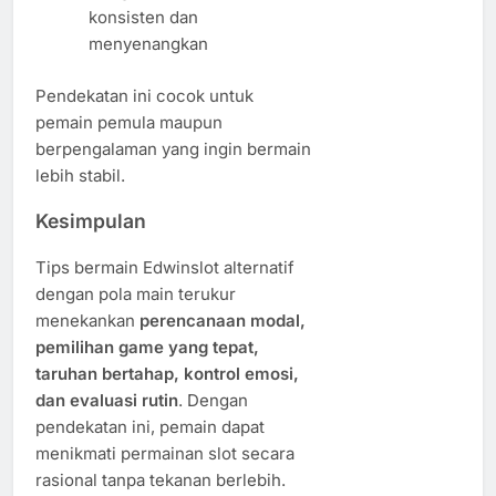
konsisten dan
menyenangkan
Pendekatan ini cocok untuk
pemain pemula maupun
berpengalaman yang ingin bermain
lebih stabil.
Kesimpulan
Tips bermain Edwinslot alternatif
dengan pola main terukur
menekankan
perencanaan modal,
pemilihan game yang tepat,
taruhan bertahap, kontrol emosi,
dan evaluasi rutin
. Dengan
pendekatan ini, pemain dapat
menikmati permainan slot secara
rasional tanpa tekanan berlebih.