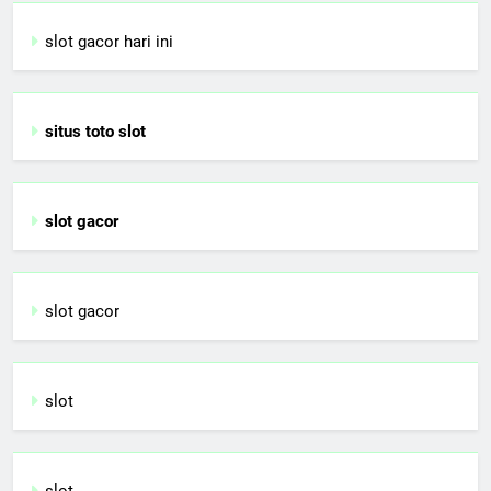
slot gacor hari ini
situs toto slot
slot gacor
slot gacor
slot
slot