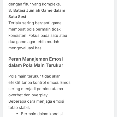
dengan fitur yang kompleks.
3. Batasi Jumlah Game dalam
Satu Sesi
Terlalu sering berganti game
membuat pola bermain tidak
konsisten. Fokus pada satu atau
dua game agar lebih mudah
mengevaluasi hasil.
Peran Manajemen Emosi
dalam Pola Main Terukur
Pola main terukur tidak akan
efektif tanpa kontrol emosi. Emosi
sering menjadi pemicu utama
overbet dan overplay.
Beberapa cara menjaga emosi
tetap stabil:
Bermain dalam kondisi