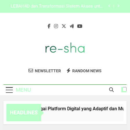
Skip
Panduan Memaksimalkan Pengalaman Pengguna
to
di Platform KAYA787
content
KAYA787 sebagai Platform Digital dengan
Tampilan Bersih dan Informatif
EDWINSLOT sebagai Platform Digital yang
Adaptif dan Mudah Diakses
LEBAH4D dan Transformasi Sistem Akses untuk
Pengguna Masa Kini
Panduan Memaksimalkan Pengalaman Pengguna
di Platform KAYA787
Re-Sha
Produk Kecantikan Alami Dari Jepang Untuk
KAYA787 sebagai Platform Digital dengan
NEWSLETTER
RANDOM NEWS
Tampilan Bersih dan Informatif
Kulit Sehat Dan Bercahaya. Temukan
Perawatan Terbaik Dari Re-Sha.
MENU
WINSLOT sebagai Platform Digital yang Adaptif dan Mudah D
HEADLINES
Weeks Ago