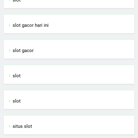
slot gacor hari ini
slot gacor
slot
slot
situs slot