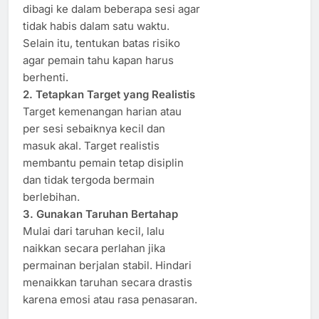
dibagi ke dalam beberapa sesi agar
tidak habis dalam satu waktu.
Selain itu, tentukan batas risiko
agar pemain tahu kapan harus
berhenti.
2. Tetapkan Target yang Realistis
Target kemenangan harian atau
per sesi sebaiknya kecil dan
masuk akal. Target realistis
membantu pemain tetap disiplin
dan tidak tergoda bermain
berlebihan.
3. Gunakan Taruhan Bertahap
Mulai dari taruhan kecil, lalu
naikkan secara perlahan jika
permainan berjalan stabil. Hindari
menaikkan taruhan secara drastis
karena emosi atau rasa penasaran.