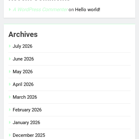
A WordPress Commenter
on
Hello world!
Archives
July 2026
June 2026
May 2026
April 2026
March 2026
February 2026
January 2026
December 2025