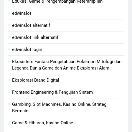
Edukasi Game & Pengembangan Keterampilan
edwinslot
edwinslot alternatif
edwinslot link alternatif
edwinslot login
Ekosistem Fantasi Pengetahuan Pokémon Mitologi dan
Legenda Dunia Game dan Anime Eksplorasi Alam
Eksplorasi Brand Digital
Frontend Engineering & Pengujian Sistem
Gambling, Slot Machines, Kasino Online, Strategi
Bermain
Game & Hiburan, Kasino Online