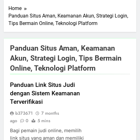
Home
Panduan Situs Aman, Keamanan Akun, Strategi Login,
Tips Bermain Online, Teknologi Platform
Panduan Situs Aman, Keamanan
Akun, Strategi Login, Tips Bermain
Online, Teknologi Platform
Panduan Link Situs Judi
dengan Sistem Keamanan
Terverifikasi
b373671
7 months
ago
0
5 mins
Bagi pemain judi online, memilih
link situs yang aman dan memiliki