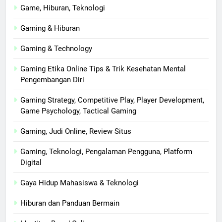
Game, Hiburan, Teknologi
Gaming & Hiburan
Gaming & Technology
Gaming Etika Online Tips & Trik Kesehatan Mental
Pengembangan Diri
Gaming Strategy, Competitive Play, Player Development,
Game Psychology, Tactical Gaming
Gaming, Judi Online, Review Situs
Gaming, Teknologi, Pengalaman Pengguna, Platform
Digital
Gaya Hidup Mahasiswa & Teknologi
Hiburan dan Panduan Bermain