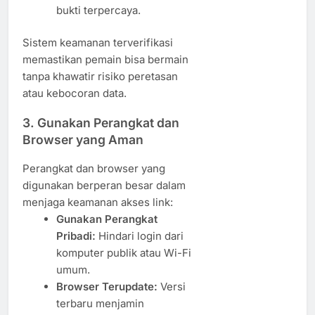
bukti terpercaya.
Sistem keamanan terverifikasi
memastikan pemain bisa bermain
tanpa khawatir risiko peretasan
atau kebocoran data.
3. Gunakan Perangkat dan
Browser yang Aman
Perangkat dan browser yang
digunakan berperan besar dalam
menjaga keamanan akses link:
Gunakan Perangkat
Pribadi:
Hindari login dari
komputer publik atau Wi-Fi
umum.
Browser Terupdate:
Versi
terbaru menjamin