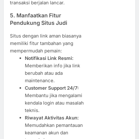
transaksi berjalan lancar.
5. Manfaatkan Fitur
Pendukung Situs Judi
Situs dengan link aman biasanya
memiliki fitur tambahan yang
mempermudah pemain:
Notifikasi Link Resmi:
Memberikan info jika link
berubah atau ada
maintenance.
Customer Support 24/7:
Membantu jika mengalami
kendala login atau masalah
teknis.
Riwayat Aktivitas Akun:
Memudahkan pemantauan
keamanan akun dan