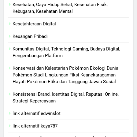
Kesehatan, Gaya Hidup Sehat, Kesehatan Fisik,
Kebugaran, Kesehatan Mental
Kesejahteraan Digital
Keuangan Pribadi
Komunitas Digital, Teknologi Gaming, Budaya Digital,
Pengembangan Platform
Konservasi dan Kelestarian Pokémon Ekologi Dunia
Pokémon Studi Lingkungan Fiksi Keanekaragaman
Hayati Pokémon Etika dan Tanggung Jawab Sosial
Konsistensi Brand, Identitas Digital, Reputasi Online,
Strategi Kepercayaan
link alternatif edwinslot
link alternatif kaya787