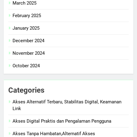
March 2025
February 2025
January 2025
December 2024
November 2024
October 2024
Categories
Akses Alternatif Terbaru, Stabilitas Digital, Keamanan
Link
Akses Digital Praktis dan Pengalaman Pengguna
Akses Tanpa Hambatan,Alternatif Akses