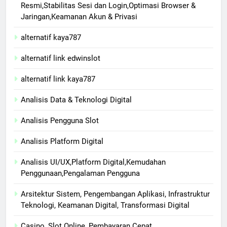
Resmi,Stabilitas Sesi dan Login,Optimasi Browser &
Jaringan,Keamanan Akun & Privasi
alternatif kaya787
alternatif link edwinslot
alternatif link kaya787
Analisis Data & Teknologi Digital
Analisis Pengguna Slot
Analisis Platform Digital
Analisis UI/UX,Platform Digital,Kemudahan
Penggunaan,Pengalaman Pengguna
Arsitektur Sistem, Pengembangan Aplikasi, Infrastruktur
Teknologi, Keamanan Digital, Transformasi Digital
Casino, Slot Online, Pembayaran Cepat