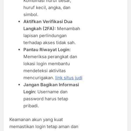
Kombinasi huruf besar,
huruf kecil, angka, dan
simbol.
Aktifkan Verifikasi Dua
Langkah (2FA):
Menambah
lapisan perlindungan
terhadap akses tidak sah.
Pantau Riwayat Login:
Memeriksa perangkat dan
lokasi login membantu
mendeteksi aktivitas
mencurigakan.
link situs judi
Jangan Bagikan Informasi
Login:
Username dan
password harus tetap
pribadi.
Keamanan akun yang kuat
memastikan login tetap aman dan