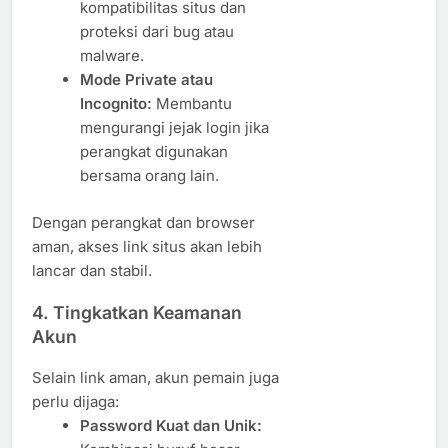
kompatibilitas situs dan
proteksi dari bug atau
malware.
Mode Private atau
Incognito:
Membantu
mengurangi jejak login jika
perangkat digunakan
bersama orang lain.
Dengan perangkat dan browser
aman, akses link situs akan lebih
lancar dan stabil.
4. Tingkatkan Keamanan
Akun
Selain link aman, akun pemain juga
perlu dijaga:
Password Kuat dan Unik: