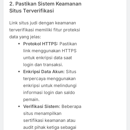
2. Pastikan Sistem Keamanan
Situs Terverifikasi
Link situs judi dengan keamanan
terverifikasi memiliki fitur proteksi
data yang jelas:
Protokol HTTPS:
Pastikan
link menggunakan HTTPS
untuk enkripsi data saat
login dan transaksi.
Enkripsi Data Akun:
Situs
terpercaya menggunakan
enkripsi untuk melindungi
informasi login dan saldo
pemain.
Verifikasi Sistem:
Beberapa
situs menampilkan
sertifikasi keamanan atau
audit pihak ketiga sebagai