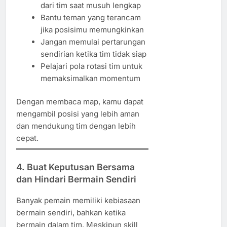
dari tim saat musuh lengkap
Bantu teman yang terancam
jika posisimu memungkinkan
Jangan memulai pertarungan
sendirian ketika tim tidak siap
Pelajari pola rotasi tim untuk
memaksimalkan momentum
Dengan membaca map, kamu dapat
mengambil posisi yang lebih aman
dan mendukung tim dengan lebih
cepat.
4. Buat Keputusan Bersama
dan Hindari Bermain Sendiri
Banyak pemain memiliki kebiasaan
bermain sendiri, bahkan ketika
bermain dalam tim. Meskipun skill