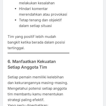
melakukan kesalahan
Hindari komentar
merendahkan atau provokasi
Tetap tenang dan objektif
dalam setiap situasi
Tim yang positif lebih mudah
bangkit ketika berada dalam posisi
tertinggal.
6. Manfaatkan Kekuatan
Setiap Anggota Tim
Setiap pemain memiliki kelebihan
dan kekurangannya masing-masing.
Mengetahui potensi setiap anggota
tim membantu kamu menentukan
strategi paling efektif.
Yang perlu diperhatikan: