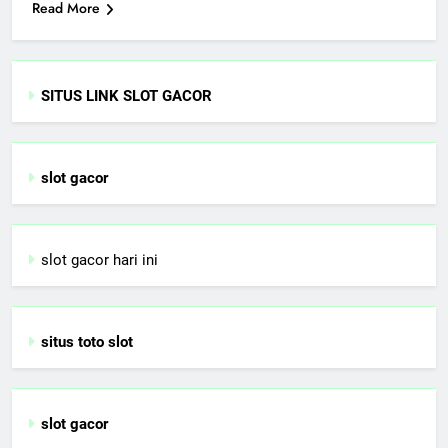
Read More
SITUS LINK SLOT GACOR
slot gacor
slot gacor hari ini
situs toto slot
slot gacor