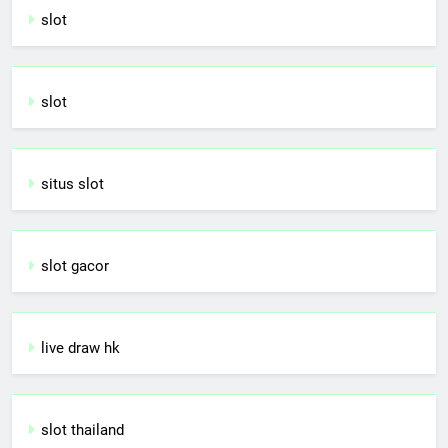
slot
slot
situs slot
slot gacor
live draw hk
slot thailand