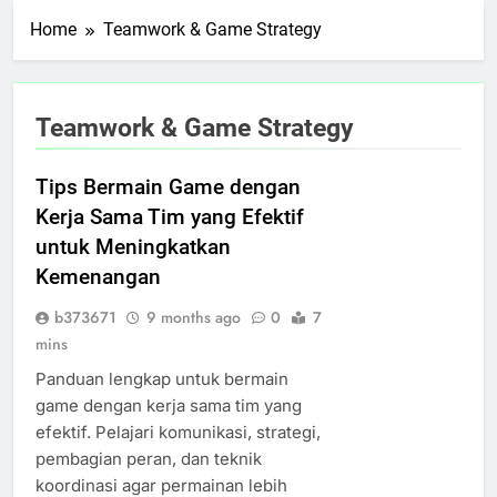
Home
Teamwork & Game Strategy
Teamwork & Game Strategy
Tips Bermain Game dengan
Kerja Sama Tim yang Efektif
untuk Meningkatkan
Kemenangan
b373671
9 months ago
0
7
mins
Panduan lengkap untuk bermain
game dengan kerja sama tim yang
efektif. Pelajari komunikasi, strategi,
pembagian peran, dan teknik
koordinasi agar permainan lebih