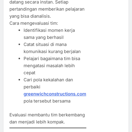
datang secara instan. Setiap
pertandingan memberikan pelajaran
yang bisa dianalisis.
Cara mengevaluasi tim:
Identifikasi momen kerja
sama yang berhasil
Catat situasi di mana
komunikasi kurang berjalan
Pelajari bagaimana tim bisa
mengatasi masalah lebih
cepat
Cari pola kekalahan dan
perbaiki
greenwichconstructions.com
pola tersebut bersama
Evaluasi membantu tim berkembang
dan menjadi lebih kompak.