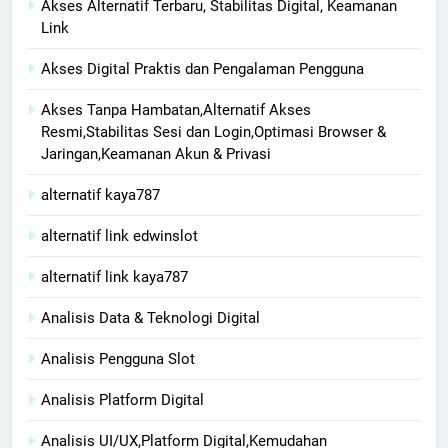
Akses Alternatif Terbaru, Stabilitas Digital, Keamanan
Link
Akses Digital Praktis dan Pengalaman Pengguna
Akses Tanpa Hambatan,Alternatif Akses
Resmi,Stabilitas Sesi dan Login,Optimasi Browser &
Jaringan,Keamanan Akun & Privasi
alternatif kaya787
alternatif link edwinslot
alternatif link kaya787
Analisis Data & Teknologi Digital
Analisis Pengguna Slot
Analisis Platform Digital
Analisis UI/UX,Platform Digital,Kemudahan