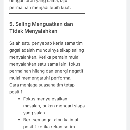
dengan arah yang sama, laju
permainan menjadi lebih kuat.
5. Saling Menguatkan dan
Tidak Menyalahkan
Salah satu penyebab kerja sama tim
gagal adalah munculnya sikap saling
menyalahkan. Ketika pemain mulai
menyalahkan satu sama lain, fokus
permainan hilang dan energi negatif
mulai memengaruhi performa.
Cara menjaga suasana tim tetap
positif:
Fokus menyelesaikan
masalah, bukan mencari siapa
yang salah
Beri semangat atau kalimat
positif ketika rekan setim