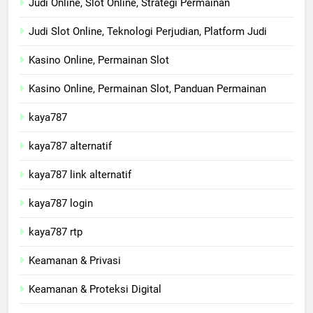
Judi Online, Slot Online, Strategi Permainan
Judi Slot Online, Teknologi Perjudian, Platform Judi
Kasino Online, Permainan Slot
Kasino Online, Permainan Slot, Panduan Permainan
kaya787
kaya787 alternatif
kaya787 link alternatif
kaya787 login
kaya787 rtp
Keamanan & Privasi
Keamanan & Proteksi Digital