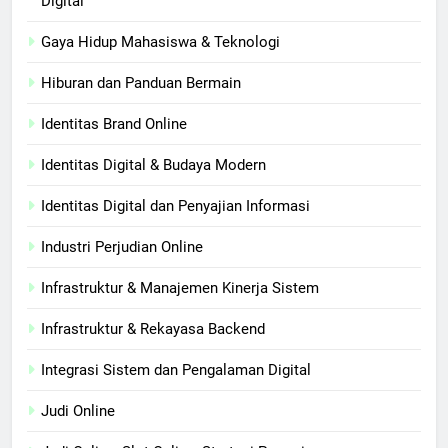
Digital
Gaya Hidup Mahasiswa & Teknologi
Hiburan dan Panduan Bermain
Identitas Brand Online
Identitas Digital & Budaya Modern
Identitas Digital dan Penyajian Informasi
Industri Perjudian Online
Infrastruktur & Manajemen Kinerja Sistem
Infrastruktur & Rekayasa Backend
Integrasi Sistem dan Pengalaman Digital
Judi Online