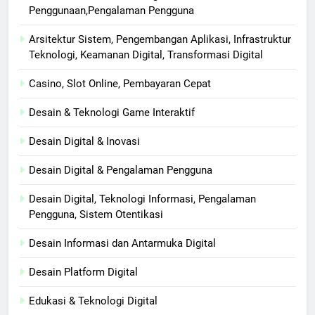
Penggunaan,Pengalaman Pengguna
Arsitektur Sistem, Pengembangan Aplikasi, Infrastruktur
Teknologi, Keamanan Digital, Transformasi Digital
Casino, Slot Online, Pembayaran Cepat
Desain & Teknologi Game Interaktif
Desain Digital & Inovasi
Desain Digital & Pengalaman Pengguna
Desain Digital, Teknologi Informasi, Pengalaman
Pengguna, Sistem Otentikasi
Desain Informasi dan Antarmuka Digital
Desain Platform Digital
Edukasi & Teknologi Digital