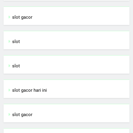
slot gacor
slot
slot
slot gacor hari ini
slot gacor