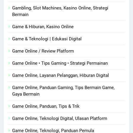
Gambling, Slot Machines, Kasino Online, Strategi
Bermain
Game & Hiburan, Kasino Online
Game & Teknologi | Edukasi Digital
Game Online / Review Platform
Game Online • Tips Gaming • Strategi Permainan
Game Online, Layanan Pelanggan, Hiburan Digital
Game Online, Panduan Gaming, Tips Bermain Game,
Gaya Bermain
Game Online, Panduan, Tips & Trik
Game Online, Teknologi Digital, Ulasan Platform
Game Online, Teknologi, Panduan Pemula