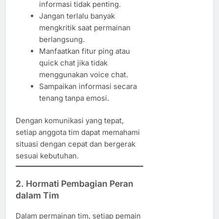
informasi tidak penting.
Jangan terlalu banyak
mengkritik saat permainan
berlangsung.
Manfaatkan fitur ping atau
quick chat jika tidak
menggunakan voice chat.
Sampaikan informasi secara
tenang tanpa emosi.
Dengan komunikasi yang tepat,
setiap anggota tim dapat memahami
situasi dengan cepat dan bergerak
sesuai kebutuhan.
2. Hormati Pembagian Peran
dalam Tim
Dalam permainan tim, setiap pemain