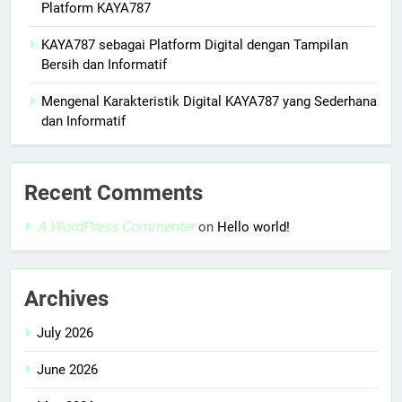
Platform KAYA787
KAYA787 sebagai Platform Digital dengan Tampilan
Bersih dan Informatif
Mengenal Karakteristik Digital KAYA787 yang Sederhana
dan Informatif
Recent Comments
A WordPress Commenter
on
Hello world!
Archives
July 2026
June 2026