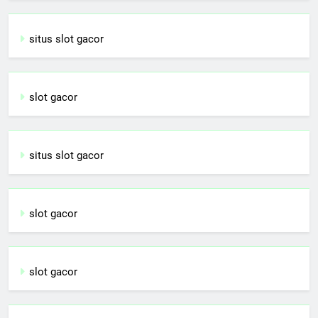
situs slot gacor
slot gacor
situs slot gacor
slot gacor
slot gacor