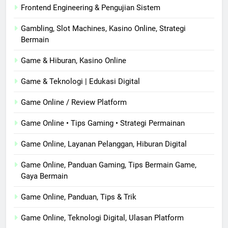
Frontend Engineering & Pengujian Sistem
Gambling, Slot Machines, Kasino Online, Strategi
Bermain
Game & Hiburan, Kasino Online
Game & Teknologi | Edukasi Digital
Game Online / Review Platform
Game Online • Tips Gaming • Strategi Permainan
Game Online, Layanan Pelanggan, Hiburan Digital
Game Online, Panduan Gaming, Tips Bermain Game,
Gaya Bermain
Game Online, Panduan, Tips & Trik
Game Online, Teknologi Digital, Ulasan Platform