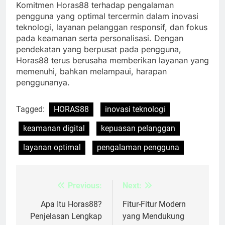
Komitmen Horas88 terhadap pengalaman
pengguna yang optimal tercermin dalam inovasi
teknologi, layanan pelanggan responsif, dan fokus
pada keamanan serta personalisasi. Dengan
pendekatan yang berpusat pada pengguna,
Horas88 terus berusaha memberikan layanan yang
memenuhi, bahkan melampaui, harapan
penggunanya.
Tagged:
HORAS88
inovasi teknologi
keamanan digital
kepuasan pelanggan
layanan optimal
pengalaman pengguna
Previous:
Next:
Post
navigation
Apa Itu Horas88?
Fitur-Fitur Modern
Penjelasan Lengkap
yang Mendukung