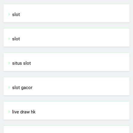
slot
slot
situs slot
slot gacor
live draw hk