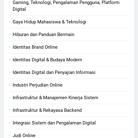
Gaming, Teknologi, Pengalaman Pengguna, Platform
Digital
Gaya Hidup Mahasiswa & Teknologi
Hiburan dan Panduan Bermain
Identitas Brand Online
Identitas Digital & Budaya Modern
Identitas Digital dan Penyajian Informasi
Industri Perjudian Online
Infrastruktur & Manajemen Kinerja Sistem
Infrastruktur & Rekayasa Backend
Integrasi Sistem dan Pengalaman Digital
Judi Online