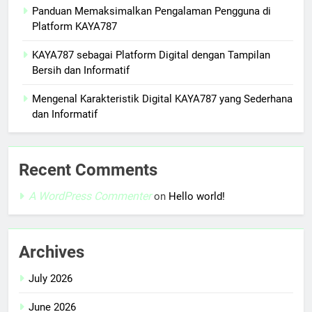
Panduan Memaksimalkan Pengalaman Pengguna di
Platform KAYA787
KAYA787 sebagai Platform Digital dengan Tampilan
Bersih dan Informatif
Mengenal Karakteristik Digital KAYA787 yang Sederhana
dan Informatif
Recent Comments
A WordPress Commenter
on
Hello world!
Archives
July 2026
June 2026