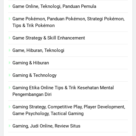
Game Online, Teknologi, Panduan Pemula
Game Pokémon, Panduan Pokémon, Strategi Pokémon,
Tips & Trik Pokémon
Game Strategy & Skill Enhancement
Game, Hiburan, Teknologi
Gaming & Hiburan
Gaming & Technology
Gaming Etika Online Tips & Trik Kesehatan Mental
Pengembangan Diri
Gaming Strategy, Competitive Play, Player Development,
Game Psychology, Tactical Gaming
Gaming, Judi Online, Review Situs