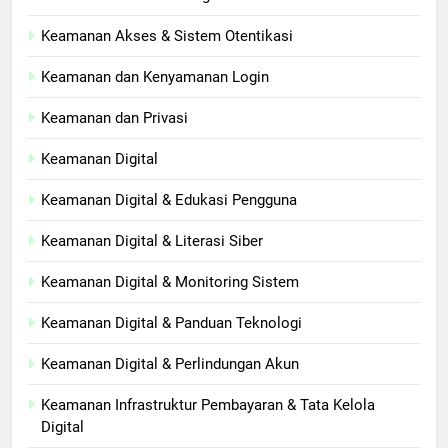
Keamanan Akses & Sistem Otentikasi
Keamanan dan Kenyamanan Login
Keamanan dan Privasi
Keamanan Digital
Keamanan Digital & Edukasi Pengguna
Keamanan Digital & Literasi Siber
Keamanan Digital & Monitoring Sistem
Keamanan Digital & Panduan Teknologi
Keamanan Digital & Perlindungan Akun
Keamanan Infrastruktur Pembayaran & Tata Kelola
Digital