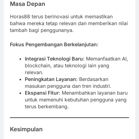
Masa Depan
Horas88 terus berinovasi untuk memastikan
bahwa mereka tetap relevan dan memberikan nilai
tambah bagi penggunanya.
Fokus Pengembangan Berkelanjutan:
Integrasi Teknologi Baru:
Memanfaatkan AI,
blockchain, atau teknologi lain yang
relevan.
Peningkatan Layanan:
Berdasarkan
masukan pengguna dan tren industri.
Ekspansi Fitur:
Menambahkan layanan baru
untuk memenuhi kebutuhan pengguna yang
terus berkembang.
Kesimpulan