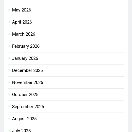
May 2026
April 2026
March 2026
February 2026
January 2026
December 2025
November 2025
October 2025
September 2025
August 2025
July 2025