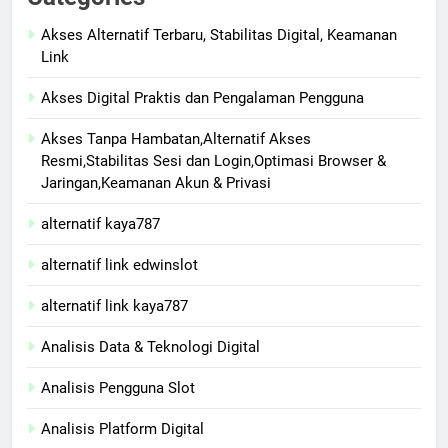
Akses Alternatif Terbaru, Stabilitas Digital, Keamanan
Link
Akses Digital Praktis dan Pengalaman Pengguna
Akses Tanpa Hambatan,Alternatif Akses
Resmi,Stabilitas Sesi dan Login,Optimasi Browser &
Jaringan,Keamanan Akun & Privasi
alternatif kaya787
alternatif link edwinslot
alternatif link kaya787
Analisis Data & Teknologi Digital
Analisis Pengguna Slot
Analisis Platform Digital