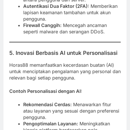
Autentikasi Dua Faktor (2FA):
Memberikan
lapisan keamanan tambahan untuk akun
pengguna.
Firewall Canggih:
Mencegah ancaman
seperti malware dan serangan DDoS.
5. Inovasi Berbasis AI untuk Personalisasi
Horas88 memanfaatkan kecerdasan buatan (AI)
untuk menciptakan pengalaman yang personal dan
relevan bagi setiap pengguna.
Contoh Personalisasi dengan AI:
Rekomendasi Cerdas:
Menawarkan fitur
atau layanan yang sesuai dengan preferensi
pengguna.
Pengoptimalan Layanan:
Meningkatkan
kinerja platform berdasarkan pola