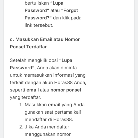
bertuliskan
“Lupa
Password”
atau
“Forgot
Password?”
dan klik pada
link tersebut.
c.
Masukkan Email atau Nomor
Ponsel Terdaftar
Setelah mengklik opsi
“Lupa
Password”
, Anda akan diminta
untuk memasukkan informasi yang
terkait dengan akun Horas88 Anda,
seperti
email
atau
nomor ponsel
yang terdaftar.
Masukkan
email
yang Anda
gunakan saat pertama kali
mendaftar di Horas88.
Jika Anda mendaftar
menggunakan nomor