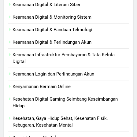
Keamanan Digital & Literasi Siber
Keamanan Digital & Monitoring Sistem
Keamanan Digital & Panduan Teknologi
Keamanan Digital & Perlindungan Akun
Keamanan Infrastruktur Pembayaran & Tata Kelola
Digital
Keamanan Login dan Perlindungan Akun
Kenyamanan Bermain Online
Kesehatan Digital Gaming Seimbang Keseimbangan
Hidup
Kesehatan, Gaya Hidup Sehat, Kesehatan Fisik,
Kebugaran, Kesehatan Mental