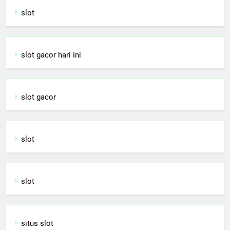
slot
slot gacor hari ini
slot gacor
slot
slot
situs slot