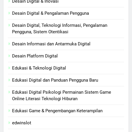
Desain Digital & Inovasi
Desain Digital & Pengalaman Pengguna
Desain Digital, Teknologi Informasi, Pengalaman
Pengguna, Sistem Otentikasi
Desain Informasi dan Antarmuka Digital
Desain Platform Digital
Edukasi & Teknologi Digital
Edukasi Digital dan Panduan Pengguna Baru
Edukasi Digital Psikologi Permainan Sistem Game
Online Literasi Teknologi Hiburan
Edukasi Game & Pengembangan Keterampilan
edwinslot