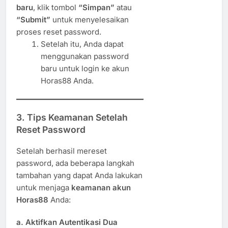
baru
, klik tombol
“Simpan”
atau
“Submit”
untuk menyelesaikan
proses reset password.
Setelah itu, Anda dapat
menggunakan password
baru untuk login ke akun
Horas88 Anda.
3. Tips Keamanan Setelah
Reset Password
Setelah berhasil mereset
password, ada beberapa langkah
tambahan yang dapat Anda lakukan
untuk menjaga
keamanan akun
Horas88
Anda:
a.
Aktifkan Autentikasi Dua