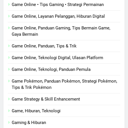
Game Online • Tips Gaming • Strategi Permainan
Game Online, Layanan Pelanggan, Hiburan Digital
Game Online, Panduan Gaming, Tips Bermain Game,
Gaya Bermain
Game Online, Panduan, Tips & Trik
Game Online, Teknologi Digital, Ulasan Platform
Game Online, Teknologi, Panduan Pemula
Game Pokémon, Panduan Pokémon, Strategi Pokémon,
Tips & Trik Pokémon
Game Strategy & Skill Enhancement
Game, Hiburan, Teknologi
Gaming & Hiburan