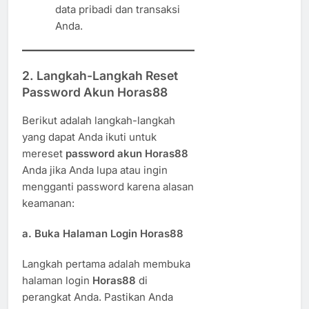
data pribadi dan transaksi
Anda.
2. Langkah-Langkah Reset
Password Akun Horas88
Berikut adalah langkah-langkah
yang dapat Anda ikuti untuk
mereset
password akun Horas88
Anda jika Anda lupa atau ingin
mengganti password karena alasan
keamanan:
a.
Buka Halaman Login Horas88
Langkah pertama adalah membuka
halaman login
Horas88
di
perangkat Anda. Pastikan Anda