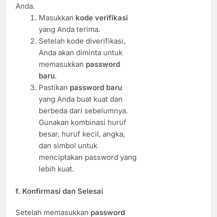
Anda.
Masukkan
kode verifikasi
yang Anda terima.
Setelah kode diverifikasi,
Anda akan diminta untuk
memasukkan
password
baru
.
Pastikan
password baru
yang Anda buat kuat dan
berbeda dari sebelumnya.
Gunakan kombinasi huruf
besar, huruf kecil, angka,
dan simbol untuk
menciptakan password yang
lebih kuat.
f.
Konfirmasi dan Selesai
Setelah memasukkan
password