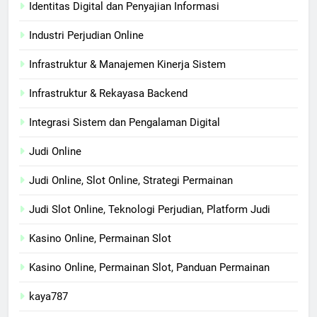
Identitas Digital dan Penyajian Informasi
Industri Perjudian Online
Infrastruktur & Manajemen Kinerja Sistem
Infrastruktur & Rekayasa Backend
Integrasi Sistem dan Pengalaman Digital
Judi Online
Judi Online, Slot Online, Strategi Permainan
Judi Slot Online, Teknologi Perjudian, Platform Judi
Kasino Online, Permainan Slot
Kasino Online, Permainan Slot, Panduan Permainan
kaya787