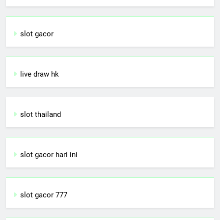
slot gacor
live draw hk
slot thailand
slot gacor hari ini
slot gacor 777