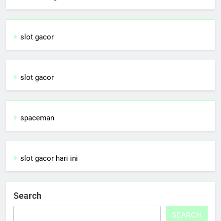
slot gacor
slot gacor
spaceman
slot gacor hari ini
Search
SEARCH