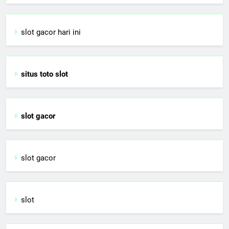
slot gacor hari ini
situs toto slot
slot gacor
slot gacor
slot