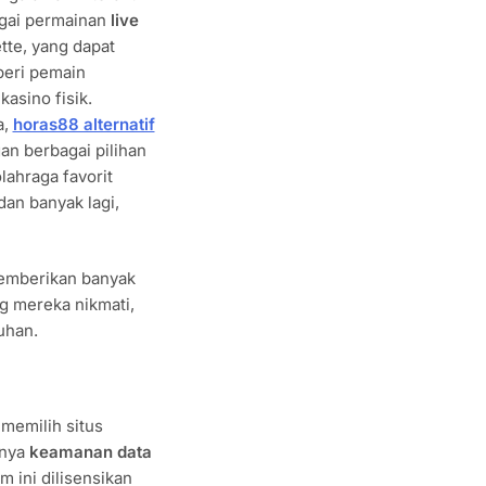
gai permainan
live
tte, yang dapat
beri pemain
asino fisik.
a,
horas88 alternatif
n berbagai pilihan
lahraga favorit
dan banyak lagi,
mberikan banyak
g mereka nikmati,
uhan.
 memilih situs
gnya
keamanan data
m ini dilisensikan