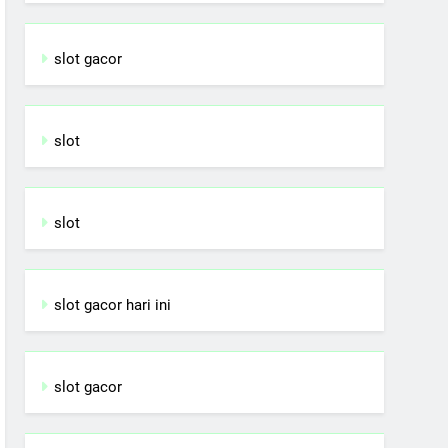
slot gacor
slot
slot
slot gacor hari ini
slot gacor