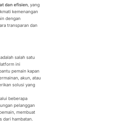
at dan efisien
, yang
nikmati kemenangan
ain dengan
ara transparan dan
adalah salah satu
atform ini
bantu pemain kapan
ermainan, akun, atau
rikan solusi yang
alui beberapa
ukungan pelanggan
n pemain, membuat
 dari hambatan.