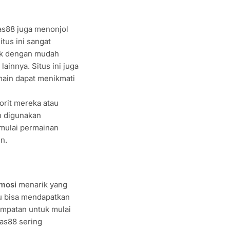
ras88 juga menonjol
itus ini sangat
uk dengan mudah
ainnya. Situs ini juga
main dapat menikmati
orit mereka atau
h digunakan
mulai permainan
n.
mosi
menarik yang
u bisa mendapatkan
mpatan untuk mulai
ras88 sering