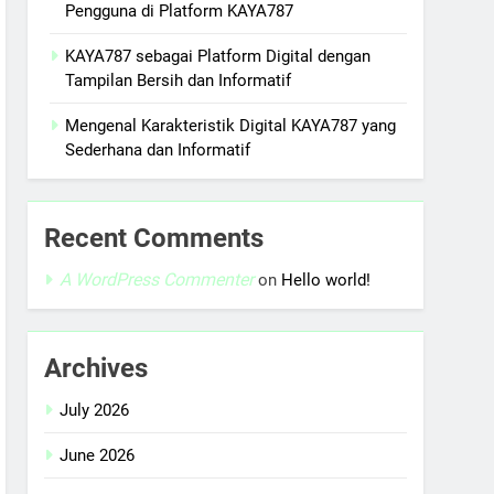
Pengguna di Platform KAYA787
KAYA787 sebagai Platform Digital dengan
Tampilan Bersih dan Informatif
Mengenal Karakteristik Digital KAYA787 yang
Sederhana dan Informatif
Recent Comments
A WordPress Commenter
on
Hello world!
Archives
July 2026
June 2026