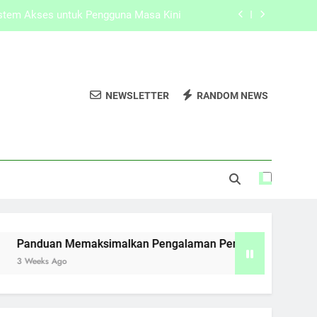
stem Akses untuk Pengguna Masa Kini
laman Pengguna di Platform KAYA787
dengan Tampilan Bersih dan Informatif
NEWSLETTER
RANDOM NEWS
gital yang Adaptif dan Mudah Diakses
stem Akses untuk Pengguna Masa Kini
Temukan Perawatan Terbaik Dari Re-Sha.
laman Pengguna di Platform KAYA787
dengan Tampilan Bersih dan Informatif
 Memaksimalkan Pengalaman Pengguna di Platform KAYA78
o