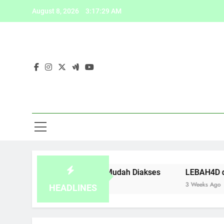
Skip
August 8, 2026
3:17:30 AM
to
content
Re-
Produk Ke
yang Adaptif dan Mudah Diakses
LEBAH4D dan Transfor
3 Weeks Ago
HEADLINES