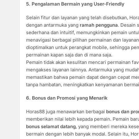
5.
Pengalaman Bermain yang User-Friendly
Selain fitur dan layanan yang telah disebutkan, Ho
dengan antarmuka yang
ramah pengguna
. Desain s
sederhana dan intuitif, memungkinkan pemain unt
menavigasi berbagai pilihan permainan dan layanan l
dioptimalkan untuk perangkat mobile, sehingga pe
permainan kapan saja dan di mana saja.
Pemain tidak akan kesulitan mencari permainan fav
mengakses layanan lainnya. Antarmuka yang muda
memastikan bahwa pemain dapat dengan cepat me
tanpa hambatan, meningkatkan kenyamanan bermai
6.
Bonus dan Promosi yang Menarik
Horas88 juga menawarkan berbagai
bonus dan pro
memberikan nilai lebih kepada pemain. Pemain bar
bonus selamat datang
, yang memberi mereka kese
bermain dengan lebih banyak modal. Selain itu, Ho