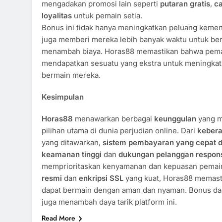
mengadakan promosi lain seperti
putaran gratis
,
c
loyalitas
untuk pemain setia.
Bonus ini tidak hanya meningkatkan peluang kemen
juga memberi mereka lebih banyak waktu untuk be
menambah biaya. Horas88 memastikan bahwa pema
mendapatkan sesuatu yang ekstra untuk meningka
bermain mereka.
Kesimpulan
Horas88
menawarkan berbagai
keunggulan
yang m
pilihan utama di dunia perjudian online. Dari
keber
yang ditawarkan,
sistem pembayaran yang cepat da
keamanan tinggi
dan
dukungan pelanggan respons
memprioritaskan kenyamanan dan kepuasan pema
resmi
dan
enkripsi SSL
yang kuat, Horas88 memas
dapat bermain dengan aman dan nyaman. Bonus da
juga menambah daya tarik platform ini.
Read More