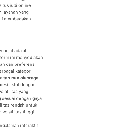
tus judi online
an layanan yang
ini membedakan
nonjol adalah
tform ini menyediakan
an dan preferensi
erbagai kategori
ga
taruhan olahraga
.
mesin slot dengan
olatilitas yang
g sesuai dengan gaya
ilitas rendah untuk
olatilitas tinggi
ngalaman interaktif