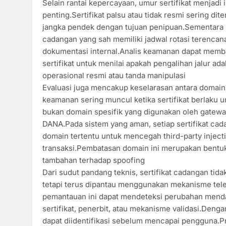
Selain rantai kepercayaan, umur sertifikat menjadi 
penting.Sertifikat palsu atau tidak resmi sering dit
jangka pendek dengan tujuan penipuan.Sementara it
cadangan yang sah memiliki jadwal rotasi terencana
dokumentasi internal.Analis keamanan dapat mem
sertifikat untuk menilai apakah pengalihan jalur ada
operasional resmi atau tanda manipulasi
Evaluasi juga mencakup keselarasan antara domain 
keamanan sering muncul ketika sertifikat berlaku 
bukan domain spesifik yang digunakan oleh gatew
DANA.Pada sistem yang aman, setiap sertifikat cad
domain tertentu untuk mencegah third-party inject
transaksi.Pembatasan domain ini merupakan bentu
tambahan terhadap spoofing
Dari sudut pandang teknis, sertifikat cadangan tidak
tetapi terus dipantau menggunakan mekanisme tel
pemantauan ini dapat mendeteksi perubahan menda
sertifikat, penerbit, atau mekanisme validasi.Deng
dapat diidentifikasi sebelum mencapai pengguna.P