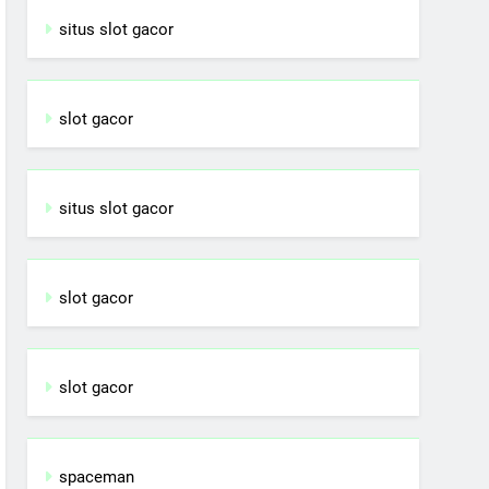
situs slot gacor
slot gacor
situs slot gacor
slot gacor
slot gacor
spaceman