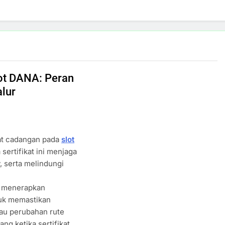
lot DANA: Peran
lur
at cadangan pada
slot
ertifikat ini menjaga
, serta melindungi
ng menerapkan
uk memastikan
tau perubahan rute
ng ketika sertifikat