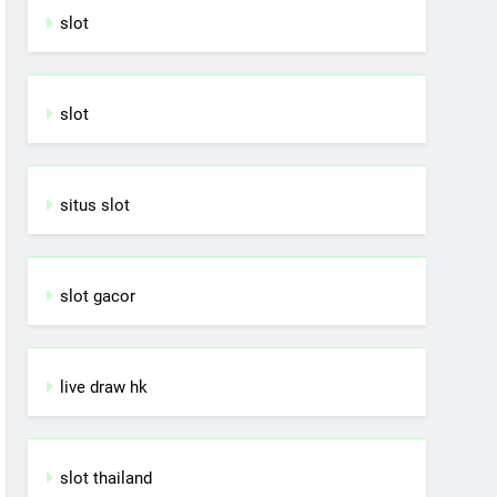
slot
slot
situs slot
slot gacor
live draw hk
slot thailand