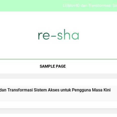
LEBAH4D dan Transformasi Si
Panduan Memaksimalkan Penga
KAYA787 sebagai Platform Digital 
EDWINSLOT sebagai Platform Di
Sha
LEBAH4D dan Transformasi Si
cantikan Alami Dari Jepang Untuk Kulit Sehat Dan Bercahaya. 
Panduan Memaksimalkan Penga
SAMPLE PAGE
KAYA787 sebagai Platform Digital 
masi Sistem Akses untuk Pengguna Masa Kini
Panduan
3 Weeks Ag