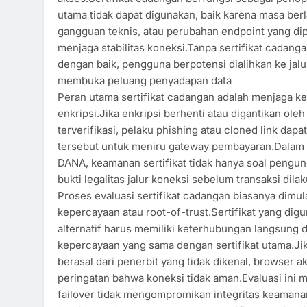
utama tidak dapat digunakan, baik karena masa berl
gangguan teknis, atau perubahan endpoint yang di
menjaga stabilitas koneksi.Tanpa sertifikat cadanga
dengan baik, pengguna berpotensi dialihkan ke jalu
membuka peluang penyadapan data
Peran utama sertifikat cadangan adalah menjaga 
enkripsi.Jika enkripsi berhenti atau digantikan oleh
terverifikasi, pelaku phishing atau cloned link da
tersebut untuk meniru gateway pembayaran.Dalam
DANA, keamanan sertifikat tidak hanya soal pengunc
bukti legalitas jalur koneksi sebelum transaksi dila
Proses evaluasi sertifikat cadangan biasanya dimulai
kepercayaan atau root-of-trust.Sertifikat yang dig
alternatif harus memiliki keterhubungan langsung 
kepercayaan yang sama dengan sertifikat utama.Jik
berasal dari penerbit yang tidak dikenal, browser 
peringatan bahwa koneksi tidak aman.Evaluasi ini
failover tidak mengompromikan integritas keamana