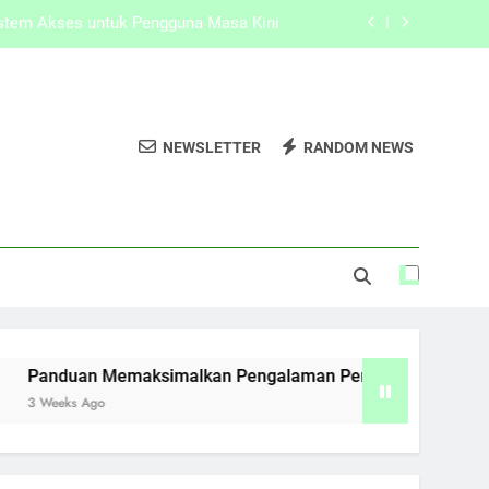
stem Akses untuk Pengguna Masa Kini
laman Pengguna di Platform KAYA787
dengan Tampilan Bersih dan Informatif
NEWSLETTER
RANDOM NEWS
gital yang Adaptif dan Mudah Diakses
stem Akses untuk Pengguna Masa Kini
Temukan Perawatan Terbaik Dari Re-Sha.
laman Pengguna di Platform KAYA787
dengan Tampilan Bersih dan Informatif
 Memaksimalkan Pengalaman Pengguna di Platform KAYA78
o