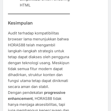
HTML
Kesimpulan
Audit terhadap kompatibilitas
browser lama menunjukkan bahwa
HORAS88 telah mengambil
langkah-langkah strategis untuk
tetap dapat diakses oleh pengguna
dengan teknologi usang. Meskipun
tidak semua fitur modern dapat
dihadirkan, struktur konten dan
fungsi utama tetap dapat dinikmati
secara aman dan stabil.
Dengan pendekatan
progressive
enhancement
, HORAS88 tidak
hanya menjaga aksesibilitas, tapi
juga membangun kepercayaan dan