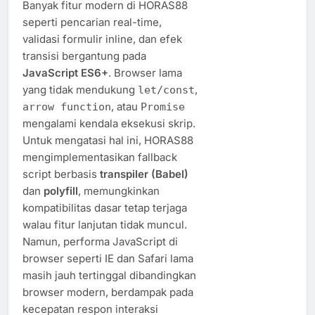
Banyak fitur modern di HORAS88
seperti pencarian real-time,
validasi formulir inline, dan efek
transisi bergantung pada
JavaScript ES6+
. Browser lama
yang tidak mendukung
,
let/const
, atau
arrow function
Promise
mengalami kendala eksekusi skrip.
Untuk mengatasi hal ini, HORAS88
mengimplementasikan fallback
script berbasis
transpiler (Babel)
dan
polyfill
, memungkinkan
kompatibilitas dasar tetap terjaga
walau fitur lanjutan tidak muncul.
Namun, performa JavaScript di
browser seperti IE dan Safari lama
masih jauh tertinggal dibandingkan
browser modern, berdampak pada
kecepatan respon interaksi