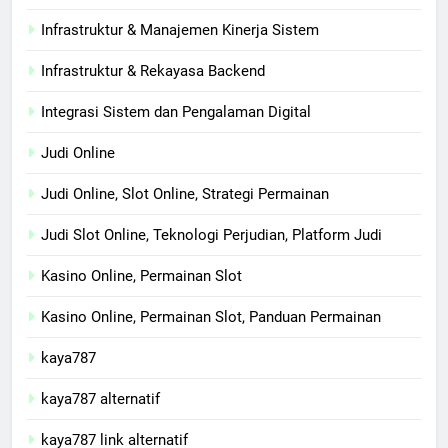
Infrastruktur & Manajemen Kinerja Sistem
Infrastruktur & Rekayasa Backend
Integrasi Sistem dan Pengalaman Digital
Judi Online
Judi Online, Slot Online, Strategi Permainan
Judi Slot Online, Teknologi Perjudian, Platform Judi
Kasino Online, Permainan Slot
Kasino Online, Permainan Slot, Panduan Permainan
kaya787
kaya787 alternatif
kaya787 link alternatif