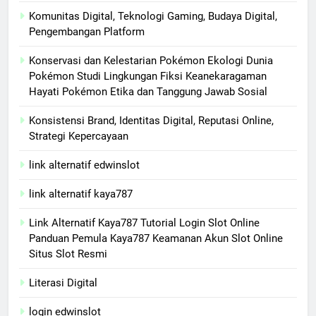
Komunitas Digital, Teknologi Gaming, Budaya Digital,
Pengembangan Platform
Konservasi dan Kelestarian Pokémon Ekologi Dunia
Pokémon Studi Lingkungan Fiksi Keanekaragaman
Hayati Pokémon Etika dan Tanggung Jawab Sosial
Konsistensi Brand, Identitas Digital, Reputasi Online,
Strategi Kepercayaan
link alternatif edwinslot
link alternatif kaya787
Link Alternatif Kaya787 Tutorial Login Slot Online
Panduan Pemula Kaya787 Keamanan Akun Slot Online
Situs Slot Resmi
Literasi Digital
login edwinslot