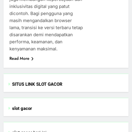
inklusivitas digital yang patut
dicontoh. Bagi pengguna yang
masih mengandalkan browser
lama, transisi ke versi terbaru tetap
disarankan demi mendapatkan
performa, keamanan, dan
kenyamanan maksimal.
Read More
SITUS LINK SLOT GACOR
slot gacor