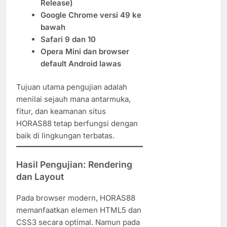
Release)
Google Chrome versi 49 ke
bawah
Safari 9 dan 10
Opera Mini dan browser
default Android lawas
Tujuan utama pengujian adalah
menilai sejauh mana antarmuka,
fitur, dan keamanan situs
HORAS88 tetap berfungsi dengan
baik di lingkungan terbatas.
Hasil Pengujian: Rendering
dan Layout
Pada browser modern, HORAS88
memanfaatkan elemen HTML5 dan
CSS3 secara optimal. Namun pada