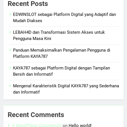
Recent Posts
EDWINSLOT sebagai Platform Digital yang Adaptif dan
Mudah Diakses
LEBAH4D dan Transformasi Sistem Akses untuk
Pengguna Masa Kini
Panduan Memaksimalkan Pengalaman Pengguna di
Platform KAYA787
KAYA787 sebagai Platform Digital dengan Tampilan
Bersih dan Informatif
Mengenal Karakteristik Digital KAYA787 yang Sederhana
dan Informatif
Recent Comments
A WordPress Commenter
on
Hello world!