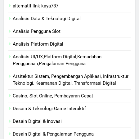
alternatif link kaya787
Analisis Data & Teknologi Digital
Analisis Pengguna Slot
Analisis Platform Digital
Analisis UI/UX,Platform Digital,Kemudahan
Penggunaan,Pengalaman Pengguna
Arsitektur Sistem, Pengembangan Aplikasi, Infrastruktur
Teknologi, Keamanan Digital, Transformasi Digital
Casino, Slot Online, Pembayaran Cepat
Desain & Teknologi Game Interaktif
Desain Digital & Inovasi
Desain Digital & Pengalaman Pengguna