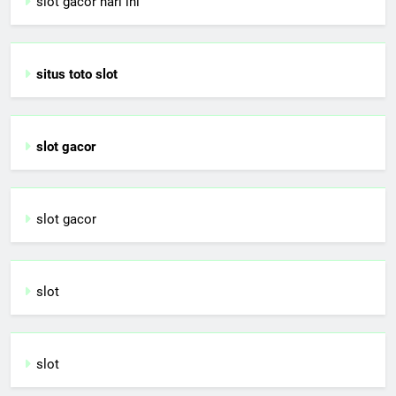
slot gacor hari ini
situs toto slot
slot gacor
slot gacor
slot
slot