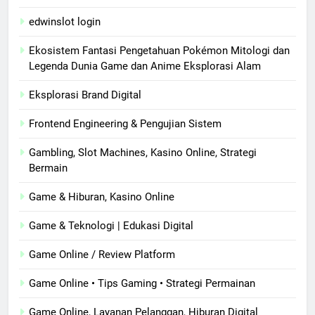
edwinslot login
Ekosistem Fantasi Pengetahuan Pokémon Mitologi dan
Legenda Dunia Game dan Anime Eksplorasi Alam
Eksplorasi Brand Digital
Frontend Engineering & Pengujian Sistem
Gambling, Slot Machines, Kasino Online, Strategi
Bermain
Game & Hiburan, Kasino Online
Game & Teknologi | Edukasi Digital
Game Online / Review Platform
Game Online • Tips Gaming • Strategi Permainan
Game Online, Layanan Pelanggan, Hiburan Digital