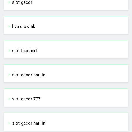
slot gacor
live draw hk
slot thailand
slot gacor hari ini
slot gacor 777
slot gacor hari ini