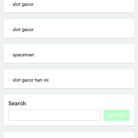
slot gacor
slot gacor
spaceman
slot gacor hari ini
Search
SEARCH