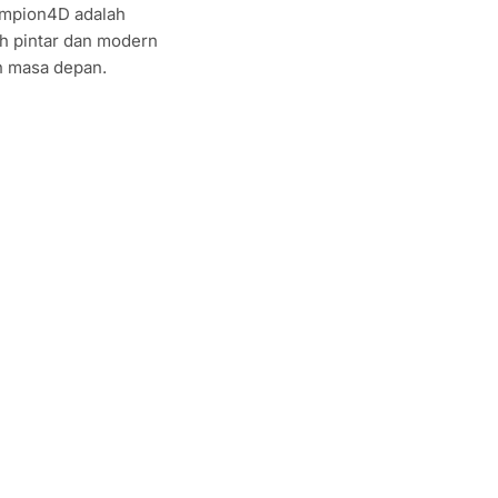
ampion4D adalah
ih pintar dan modern
n masa depan.