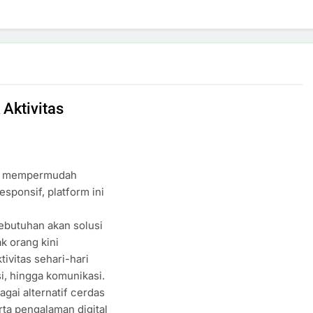
Aktivitas
ng mempermudah
esponsif, platform ini
ebutuhan akan solusi
k orang kini
ivitas sehari-hari
i, hingga komunikasi.
agai alternatif cerdas
ta pengalaman digital