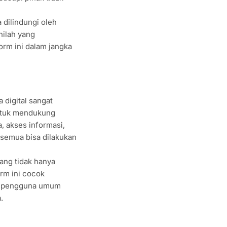
 dilindungi oleh
nilah yang
rm ini dalam jangka
digital sangat
 untuk mendukung
a, akses informasi,
—semua bisa dilakukan
ang tidak hanya
orm ini cocok
gga pengguna umum
.