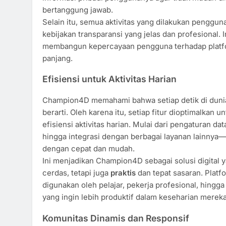
bertanggung jawab.
Selain itu, semua aktivitas yang dilakukan pengguna
kebijakan transparansi yang jelas dan profesional. I
membangun kepercayaan pengguna terhadap platfo
panjang.
Efisiensi untuk Aktivitas Harian
Champion4D memahami bahwa setiap detik di dunia 
berarti. Oleh karena itu, setiap fitur dioptimalkan
efisiensi aktivitas harian. Mulai dari pengaturan dat
hingga integrasi dengan berbagai layanan lainnya
dengan cepat dan mudah.
Ini menjadikan Champion4D sebagai solusi digital y
cerdas, tetapi juga
praktis
dan tepat sasaran. Platf
digunakan oleh pelajar, pekerja profesional, hin
yang ingin lebih produktif dalam keseharian mereka
Komunitas Dinamis dan Responsif