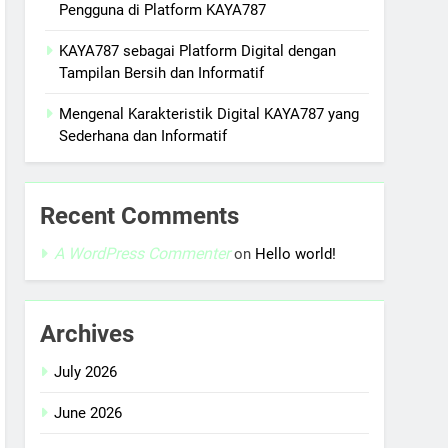
Pengguna di Platform KAYA787
KAYA787 sebagai Platform Digital dengan
Tampilan Bersih dan Informatif
Mengenal Karakteristik Digital KAYA787 yang
Sederhana dan Informatif
Recent Comments
A WordPress Commenter
on
Hello world!
Archives
July 2026
June 2026