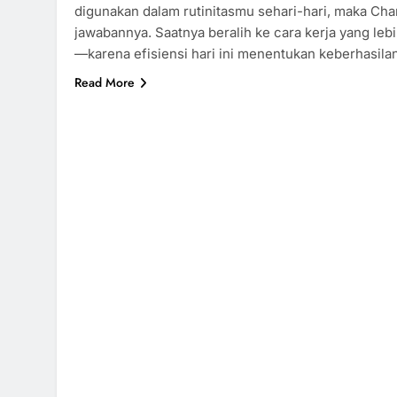
digunakan dalam rutinitasmu sehari-hari, maka Ch
jawabannya. Saatnya beralih ke cara kerja yang leb
—karena efisiensi hari ini menentukan keberhasila
Read More