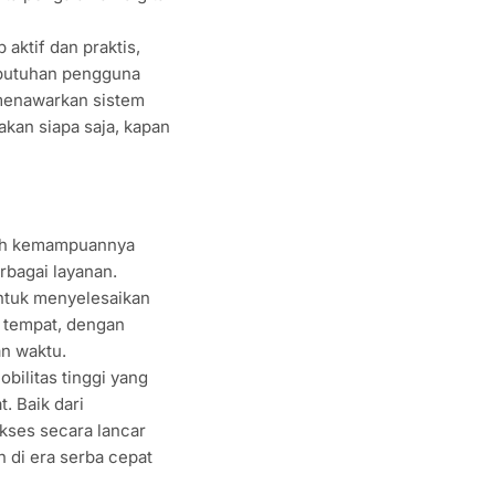
aktif dan praktis,
ebutuhan pengguna
menawarkan sistem
akan siapa saja, kapan
lah kemampuannya
bagai layanan.
ntuk menyelesaikan
tu tempat, dengan
an waktu.
bilitas tinggi yang
. Baik dari
kses secara lancar
n di era serba cepat