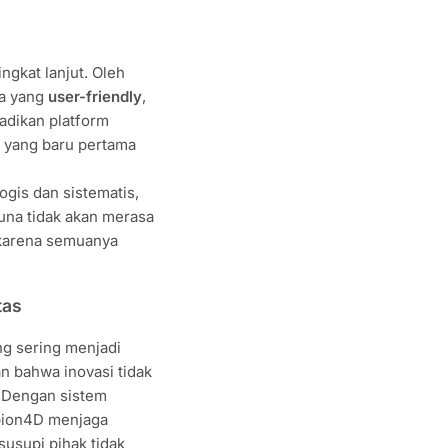
gkat lanjut. Oleh
ka yang
user-friendly
,
adikan platform
 yang baru pertama
ogis dan sistematis,
guna tidak akan merasa
 karena semuanya
tas
ng sering menjadi
n bahwa inovasi tidak
 Dengan sistem
mpion4D menjaga
susupi pihak tidak