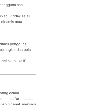
 pengguna sah
rkan IP tidak selalu
 dinamis atau
rilaku pengguna
perangkat dan pola
nci akun jika IP
enting dalam
 ini, platform dapat
 lebih cepat
, menjaga