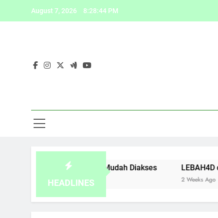
Skip
August 7, 2026
8:28:45 PM
to
content
Re-
Produk Ke
 yang Adaptif dan Mudah Diakses
LEBAH4D dan Transfor
2 Weeks Ago
HEADLINES