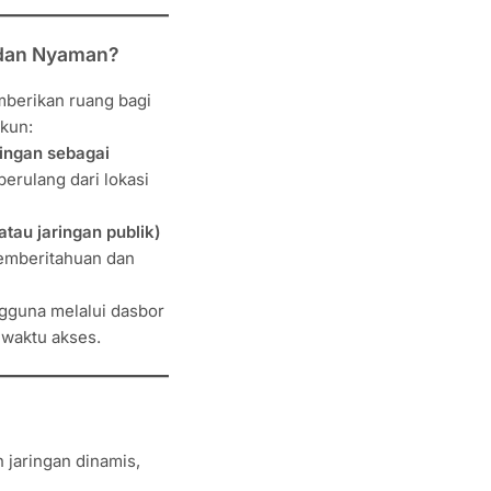
 dan Nyaman?
mberikan ruang bagi
kun:
ingan sebagai
 berulang dari lokasi
tau jaringan publik)
emberitahuan dan
gguna melalui dasbor
 waktu akses.
jaringan dinamis,