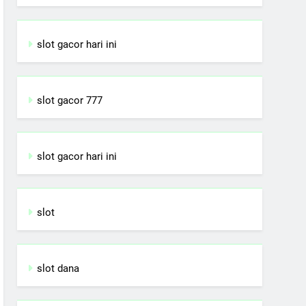
slot gacor hari ini
slot gacor 777
slot gacor hari ini
slot
slot dana