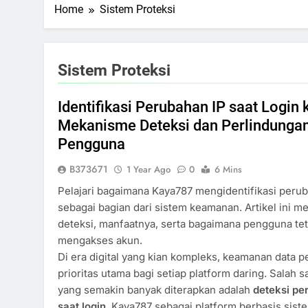
Home
Sistem Proteksi
Sistem Proteksi
Identifikasi Perubahan IP saat Login
Mekanisme Deteksi dan Perlindunga
Pengguna
B373671
1 Year Ago
0
6 Mins
Pelajari bagaimana Kaya787 mengidentifikasi perub
sebagai bagian dari sistem keamanan. Artikel ini m
deteksi, manfaatnya, serta bagaimana pengguna te
mengakses akun.
Di era digital yang kian kompleks, keamanan data 
prioritas utama bagi setiap platform daring. Salah 
yang semakin banyak diterapkan adalah
deteksi pe
saat login
. Kaya787 sebagai platform berbasis sis