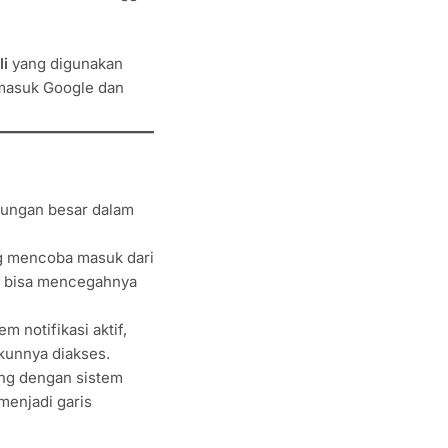
li
yang digunakan
ermasuk Google dan
tungan besar dalam
ng mencoba masuk dari
em bisa mencegahnya
m notifikasi aktif,
kunnya diakses.
ng dengan sistem
menjadi garis