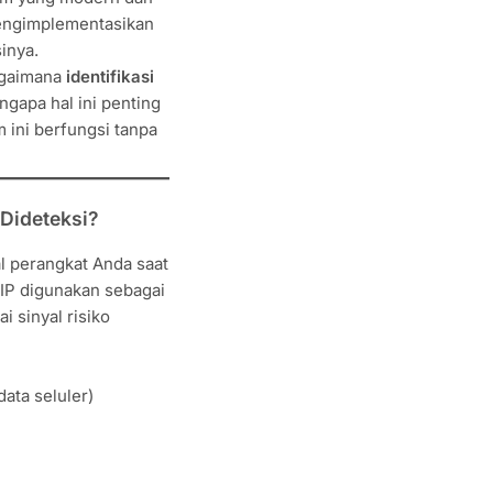
mengimplementasikan
inya.
agaimana
identifikasi
ngapa hal ini penting
 ini berfungsi tanpa
 Dideteksi?
al perangkat Anda saat
 IP digunakan sebagai
i sinyal risiko
ata seluler)