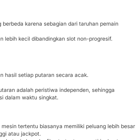
g berbeda karena sebagian dari taruhan pemain
lebih kecil dibandingkan slot non-progresif.
 hasil setiap putaran secara acak.
aran adalah peristiwa independen, sehingga
i dalam waktu singkat.
esin tertentu biasanya memiliki peluang lebih besar
gi atau jackpot.