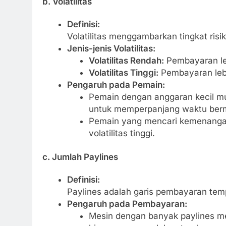
b. Volatilitas
Definisi:
Volatilitas menggambarkan tingkat ris
Jenis-jenis Volatilitas:
Volatilitas Rendah:
Pembayaran leb
Volatilitas Tinggi:
Pembayaran lebi
Pengaruh pada Pemain:
Pemain dengan anggaran kecil mun
untuk memperpanjang waktu ber
Pemain yang mencari kemenangan 
volatilitas tinggi.
c. Jumlah Paylines
Definisi:
Paylines adalah garis pembayaran te
Pengaruh pada Pembayaran:
Mesin dengan banyak paylines m