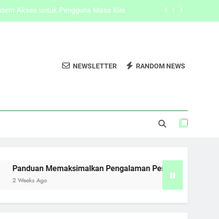
stem Akses untuk Pengguna Masa Kini
laman Pengguna di Platform KAYA787
dengan Tampilan Bersih dan Informatif
NEWSLETTER
RANDOM NEWS
gital yang Adaptif dan Mudah Diakses
stem Akses untuk Pengguna Masa Kini
Temukan Perawatan Terbaik Dari Re-Sha.
laman Pengguna di Platform KAYA787
dengan Tampilan Bersih dan Informatif
 Memaksimalkan Pengalaman Pengguna di Platform KAYA78
go