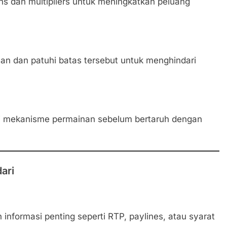
pins dan multipliers untuk meningkatkan peluang
an dan patuhi batas tersebut untuk menghindari
mekanisme permainan sebelum bertaruh dengan
ari
nformasi penting seperti RTP, paylines, atau syarat