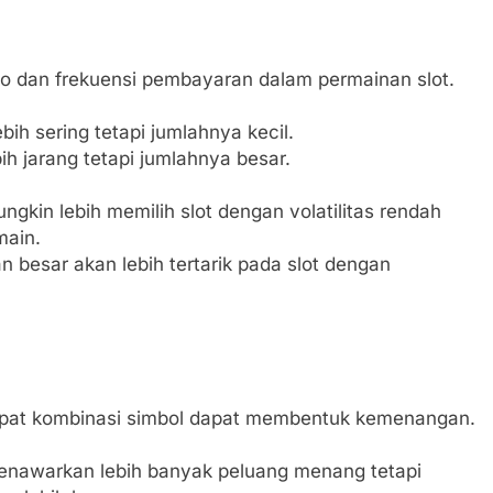
iko dan frekuensi pembayaran dalam permainan slot.
ih sering tetapi jumlahnya kecil.
h jarang tetapi jumlahnya besar.
gkin lebih memilih slot dengan volatilitas rendah
main.
besar akan lebih tertarik pada slot dengan
mpat kombinasi simbol dapat membentuk kemenangan.
enawarkan lebih banyak peluang menang tetapi