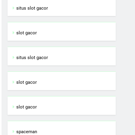
situs slot gacor
slot gacor
situs slot gacor
slot gacor
slot gacor
spaceman