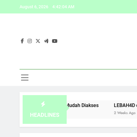
Skip
August 6, 2026
4:42:05 AM
to
content
Re-
Produk Ke
 yang Adaptif dan Mudah Diakses
LEBAH4D dan Transfor
2 Weeks Ago
HEADLINES