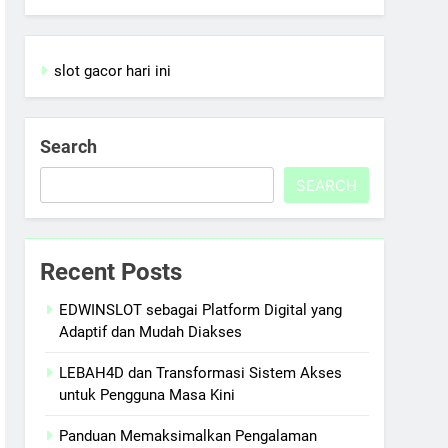
slot gacor hari ini
Search
SEARCH
Recent Posts
EDWINSLOT sebagai Platform Digital yang
Adaptif dan Mudah Diakses
LEBAH4D dan Transformasi Sistem Akses
untuk Pengguna Masa Kini
Panduan Memaksimalkan Pengalaman