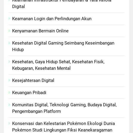
Keamanan Infrastruktur Pembayaran & Tata Kelola
Digital
Keamanan Login dan Perlindungan Akun
Kenyamanan Bermain Online
Kesehatan Digital Gaming Seimbang Keseimbangan
Hidup
Kesehatan, Gaya Hidup Sehat, Kesehatan Fisik,
Kebugaran, Kesehatan Mental
Kesejahteraan Digital
Keuangan Pribadi
Komunitas Digital, Teknologi Gaming, Budaya Digital,
Pengembangan Platform
Konservasi dan Kelestarian Pokémon Ekologi Dunia
Pokémon Studi Lingkungan Fiksi Keanekaragaman