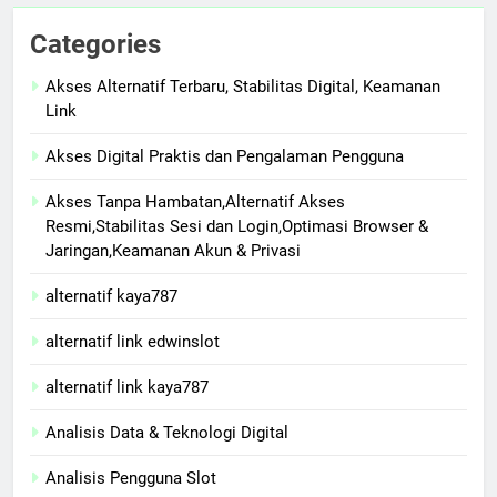
Categories
Akses Alternatif Terbaru, Stabilitas Digital, Keamanan
Link
Akses Digital Praktis dan Pengalaman Pengguna
Akses Tanpa Hambatan,Alternatif Akses
Resmi,Stabilitas Sesi dan Login,Optimasi Browser &
Jaringan,Keamanan Akun & Privasi
alternatif kaya787
alternatif link edwinslot
alternatif link kaya787
Analisis Data & Teknologi Digital
Analisis Pengguna Slot