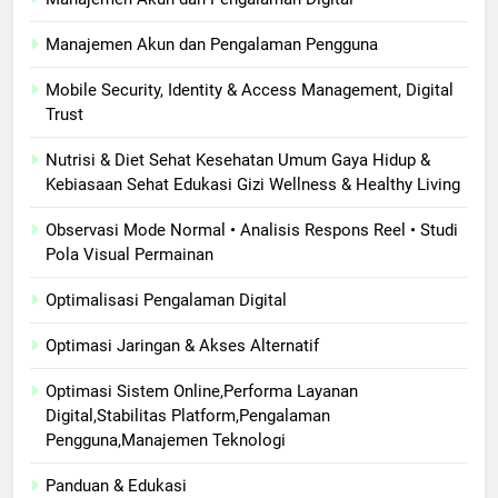
Manajemen Akun dan Pengalaman Pengguna
Mobile Security, Identity & Access Management, Digital
Trust
Nutrisi & Diet Sehat Kesehatan Umum Gaya Hidup &
Kebiasaan Sehat Edukasi Gizi Wellness & Healthy Living
Observasi Mode Normal • Analisis Respons Reel • Studi
Pola Visual Permainan
Optimalisasi Pengalaman Digital
Optimasi Jaringan & Akses Alternatif
Optimasi Sistem Online,Performa Layanan
Digital,Stabilitas Platform,Pengalaman
Pengguna,Manajemen Teknologi
Panduan & Edukasi