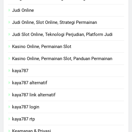
Judi Online
Judi Online, Slot Online, Strategi Permainan
Judi Slot Online, Teknologi Perjudian, Platform Judi
Kasino Online, Permainan Slot
Kasino Online, Permainan Slot, Panduan Permainan
kaya787
kaya787 alternatif
kaya787 link alternatif
kaya787 login
kaya787 rtp
Keamanan & Privasi