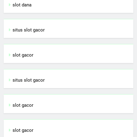
slot dana
situs slot gacor
slot gacor
situs slot gacor
slot gacor
slot gacor