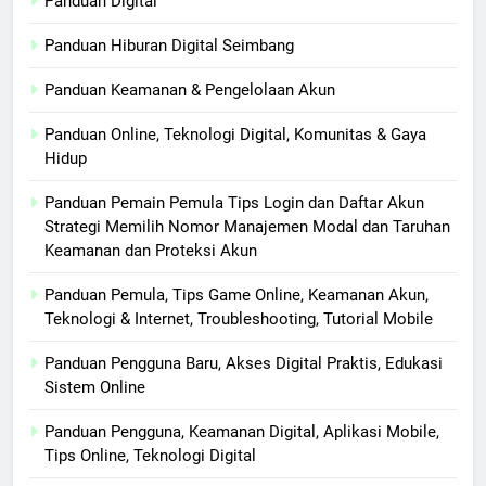
Panduan Digital
Panduan Hiburan Digital Seimbang
Panduan Keamanan & Pengelolaan Akun
Panduan Online, Teknologi Digital, Komunitas & Gaya
Hidup
Panduan Pemain Pemula Tips Login dan Daftar Akun
Strategi Memilih Nomor Manajemen Modal dan Taruhan
Keamanan dan Proteksi Akun
Panduan Pemula, Tips Game Online, Keamanan Akun,
Teknologi & Internet, Troubleshooting, Tutorial Mobile
Panduan Pengguna Baru, Akses Digital Praktis, Edukasi
Sistem Online
Panduan Pengguna, Keamanan Digital, Aplikasi Mobile,
Tips Online, Teknologi Digital