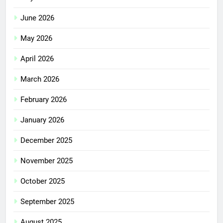
June 2026
May 2026
April 2026
March 2026
February 2026
January 2026
December 2025
November 2025
October 2025
September 2025
August 2025