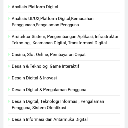
Analisis Platform Digital
Analisis UI/UX,Platform Digital,Kemudahan
Penggunaan,Pengalaman Pengguna
Arsitektur Sistem, Pengembangan Aplikasi, Infrastruktur
Teknologi, Keamanan Digital, Transformasi Digital
Casino, Slot Online, Pembayaran Cepat
Desain & Teknologi Game Interaktif
Desain Digital & Inovasi
Desain Digital & Pengalaman Pengguna
Desain Digital, Teknologi Informasi, Pengalaman
Pengguna, Sistem Otentikasi
Desain Informasi dan Antarmuka Digital