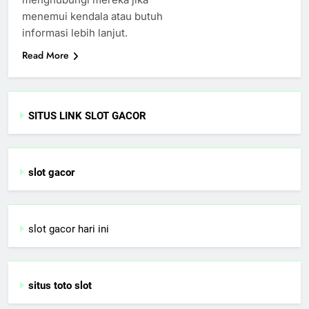
menemui kendala atau butuh
informasi lebih lanjut.
Read More
SITUS LINK SLOT GACOR
slot gacor
slot gacor hari ini
situs toto slot