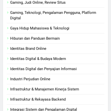
Gaming, Judi Online, Review Situs
Gaming, Teknologi, Pengalaman Pengguna, Platform
Digital
Gaya Hidup Mahasiswa & Teknologi
Hiburan dan Panduan Bermain
Identitas Brand Online
Identitas Digital & Budaya Modern
Identitas Digital dan Penyajian Informasi
Industri Perjudian Online
Infrastruktur & Manajemen Kinerja Sistem
Infrastruktur & Rekayasa Backend
Integrasi Sistem dan Pengalaman Digital