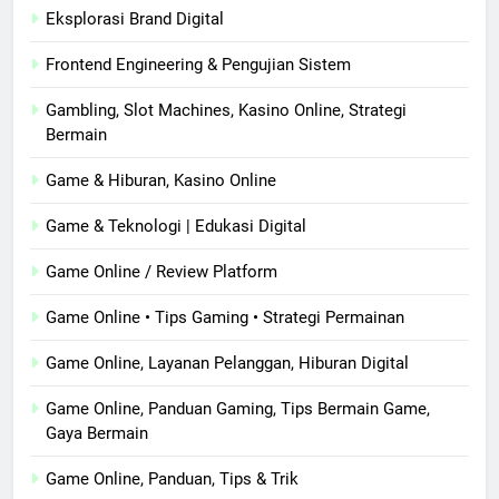
Eksplorasi Brand Digital
Frontend Engineering & Pengujian Sistem
Gambling, Slot Machines, Kasino Online, Strategi
Bermain
Game & Hiburan, Kasino Online
Game & Teknologi | Edukasi Digital
Game Online / Review Platform
Game Online • Tips Gaming • Strategi Permainan
Game Online, Layanan Pelanggan, Hiburan Digital
Game Online, Panduan Gaming, Tips Bermain Game,
Gaya Bermain
Game Online, Panduan, Tips & Trik