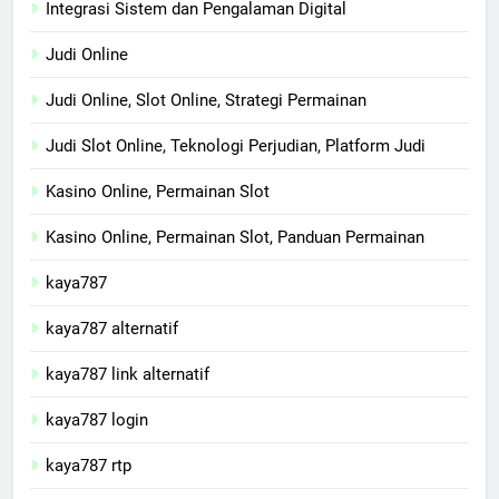
Integrasi Sistem dan Pengalaman Digital
Judi Online
Judi Online, Slot Online, Strategi Permainan
Judi Slot Online, Teknologi Perjudian, Platform Judi
Kasino Online, Permainan Slot
Kasino Online, Permainan Slot, Panduan Permainan
kaya787
kaya787 alternatif
kaya787 link alternatif
kaya787 login
kaya787 rtp