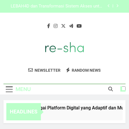
Skip
Panduan Memaksimalkan Pengalaman Pengguna
to
di Platform KAYA787
content
KAYA787 sebagai Platform Digital dengan
Tampilan Bersih dan Informatif
EDWINSLOT sebagai Platform Digital yang
Adaptif dan Mudah Diakses
LEBAH4D dan Transformasi Sistem Akses untuk
Pengguna Masa Kini
Panduan Memaksimalkan Pengalaman Pengguna
di Platform KAYA787
Re-Sha
Produk Kecantikan Alami Dari Jepang Untuk
KAYA787 sebagai Platform Digital dengan
NEWSLETTER
RANDOM NEWS
Tampilan Bersih dan Informatif
Kulit Sehat Dan Bercahaya. Temukan
Perawatan Terbaik Dari Re-Sha.
MENU
WINSLOT sebagai Platform Digital yang Adaptif dan Mudah D
HEADLINES
Weeks Ago