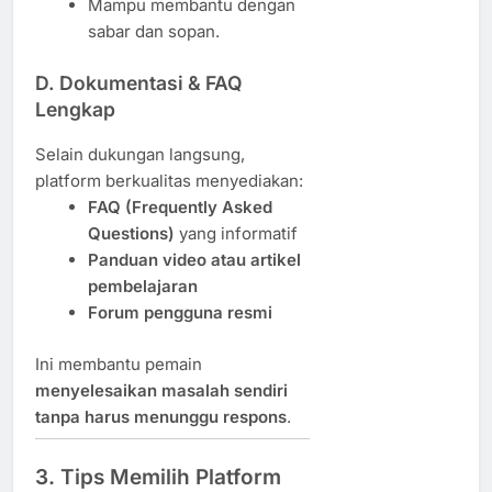
Mampu membantu dengan
sabar dan sopan.
D. Dokumentasi & FAQ
Lengkap
Selain dukungan langsung,
platform berkualitas menyediakan:
FAQ (Frequently Asked
Questions)
yang informatif
Panduan video atau artikel
pembelajaran
Forum pengguna resmi
Ini membantu pemain
menyelesaikan masalah sendiri
tanpa harus menunggu respons
.
3. Tips Memilih Platform