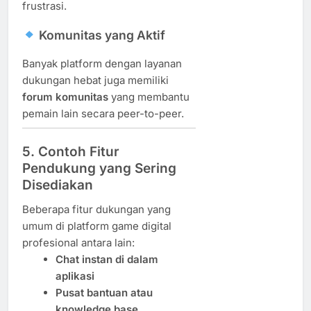
frustrasi.
Komunitas yang Aktif
Banyak platform dengan layanan
dukungan hebat juga memiliki
forum komunitas
yang membantu
pemain lain secara peer-to-peer.
5. Contoh Fitur
Pendukung yang Sering
Disediakan
Beberapa fitur dukungan yang
umum di platform game digital
profesional antara lain:
Chat instan di dalam
aplikasi
Pusat bantuan atau
knowledge base