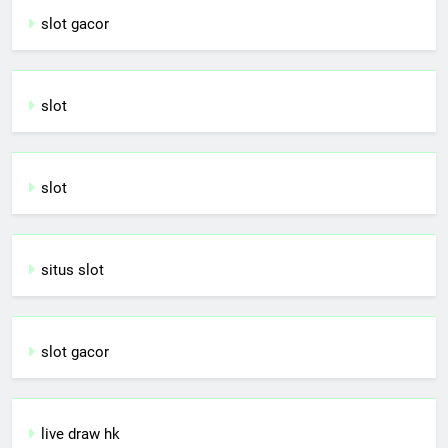
slot gacor
slot
slot
situs slot
slot gacor
live draw hk