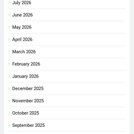
July 2026
June 2026
May 2026
April 2026
March 2026
February 2026
January 2026
December 2025
November 2025
October 2025
September 2025