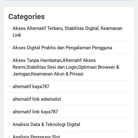
Categories
Akses Alternatif Terbaru, Stabilitas Digital, Keamanan
Link
Akses Digital Praktis dan Pengalaman Pengguna
Akses Tanpa Hambatan,Alternatif Akses
Resmi,Stabilitas Sesi dan Login,Optimasi Browser &
Jaringan,Keamanan Akun & Privasi
alternatif kaya787
alternatif link edwinslot
alternatif link kaya787
Analisis Data & Teknologi Digital
Analisis Pengguna Slot