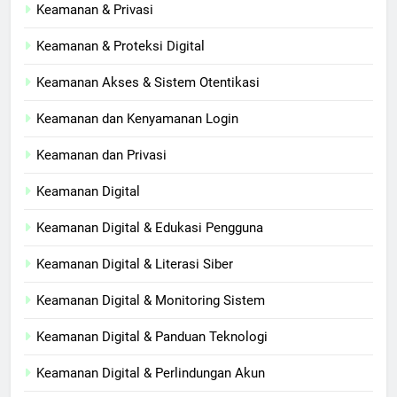
Keamanan & Privasi
Keamanan & Proteksi Digital
Keamanan Akses & Sistem Otentikasi
Keamanan dan Kenyamanan Login
Keamanan dan Privasi
Keamanan Digital
Keamanan Digital & Edukasi Pengguna
Keamanan Digital & Literasi Siber
Keamanan Digital & Monitoring Sistem
Keamanan Digital & Panduan Teknologi
Keamanan Digital & Perlindungan Akun