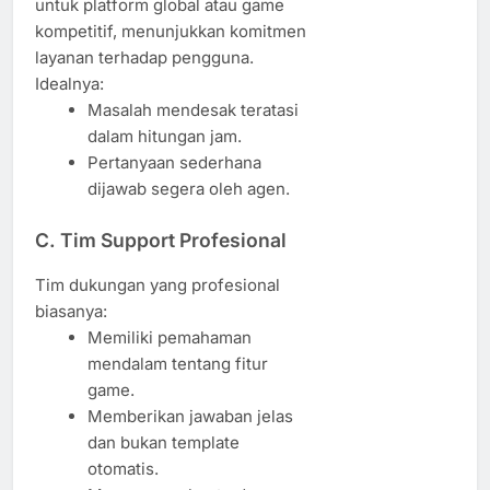
untuk platform global atau game
kompetitif, menunjukkan komitmen
layanan terhadap pengguna.
Idealnya:
Masalah mendesak teratasi
dalam hitungan jam.
Pertanyaan sederhana
dijawab segera oleh agen.
C. Tim Support Profesional
Tim dukungan yang profesional
biasanya:
Memiliki pemahaman
mendalam tentang fitur
game.
Memberikan jawaban jelas
dan bukan template
otomatis.