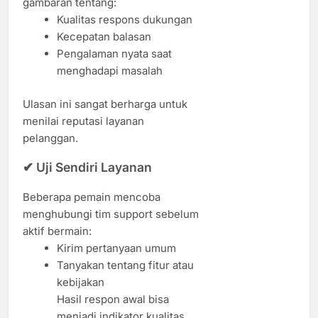
gambaran tentang:
Kualitas respons dukungan
Kecepatan balasan
Pengalaman nyata saat
menghadapi masalah
Ulasan ini sangat berharga untuk
menilai reputasi layanan
pelanggan.
✔ Uji Sendiri Layanan
Beberapa pemain mencoba
menghubungi tim support sebelum
aktif bermain:
Kirim pertanyaan umum
Tanyakan tentang fitur atau
kebijakan
Hasil respon awal bisa
menjadi indikator kualitas