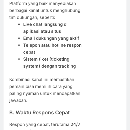
Platform yang baik menyediakan
berbagai kanal untuk menghubungi
tim dukungan, seperti:
Live chat langsung di
aplikasi atau situs
Email dukungan yang aktif
Telepon atau hotline respon
cepat
Sistem tiket (ticketing
system) dengan tracking
Kombinasi kanal ini memastikan
pemain bisa memilih cara yang
paling nyaman untuk mendapatkan
jawaban.
B. Waktu Respons Cepat
Respon yang cepat, terutama
24/7