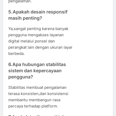
pengalaman.
5.Apakah desain responsif
masih penting?
Ya,sangat penting karena banyak
pengguna mengakses layanan
digital melalui ponsel dan
perangkat lain dengan ukuran layar
berbeda.
6.Apa hubungan stabilitas
sistem dan kepercayaan
pengguna?
Stabilitas membuat pengalaman
terasa konsisten,dan konsistensi
membantu membangun rasa
percaya terhadap platform.