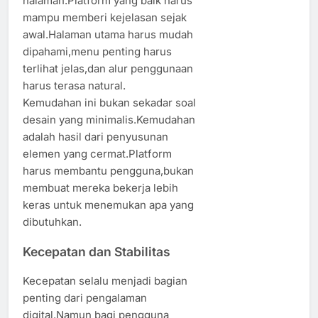
halaman.Platform yang baik harus
mampu memberi kejelasan sejak
awal.Halaman utama harus mudah
dipahami,menu penting harus
terlihat jelas,dan alur penggunaan
harus terasa natural.
Kemudahan ini bukan sekadar soal
desain yang minimalis.Kemudahan
adalah hasil dari penyusunan
elemen yang cermat.Platform
harus membantu pengguna,bukan
membuat mereka bekerja lebih
keras untuk menemukan apa yang
dibutuhkan.
Kecepatan dan Stabilitas
Kecepatan selalu menjadi bagian
penting dari pengalaman
digital.Namun bagi pengguna