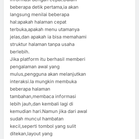
beberapa detik pertama,ia akan
langsung menilai beberapa
hal:apakah halaman cepat
terbuka,apakah menu utamanya
jelas,dan apakah ia bisa memahami
struktur halaman tanpa usaha
berlebih.
Jika platform itu berhasil memberi
pengalaman awal yang
mulus,pengguna akan melanjutkan
interaksi.Ia mungkin membuka
beberapa halaman
tambahan,membaca informasi
lebih jauh,dan kembali lagi di
kemudian hari.Namun jika dari awal
sudah muncul hambatan
kecil,seperti tombol yang sulit
ditekan,layout yang