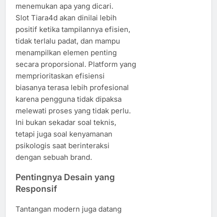
menemukan apa yang dicari.
Slot Tiara4d akan dinilai lebih
positif ketika tampilannya efisien,
tidak terlalu padat, dan mampu
menampilkan elemen penting
secara proporsional. Platform yang
memprioritaskan efisiensi
biasanya terasa lebih profesional
karena pengguna tidak dipaksa
melewati proses yang tidak perlu.
Ini bukan sekadar soal teknis,
tetapi juga soal kenyamanan
psikologis saat berinteraksi
dengan sebuah brand.
Pentingnya Desain yang
Responsif
Tantangan modern juga datang