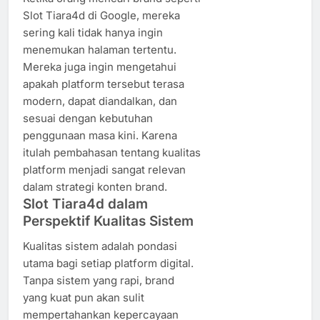
Slot Tiara4d di Google, mereka
sering kali tidak hanya ingin
menemukan halaman tertentu.
Mereka juga ingin mengetahui
apakah platform tersebut terasa
modern, dapat diandalkan, dan
sesuai dengan kebutuhan
penggunaan masa kini. Karena
itulah pembahasan tentang kualitas
platform menjadi sangat relevan
dalam strategi konten brand.
Slot Tiara4d dalam
Perspektif Kualitas Sistem
Kualitas sistem adalah pondasi
utama bagi setiap platform digital.
Tanpa sistem yang rapi, brand
yang kuat pun akan sulit
mempertahankan kepercayaan