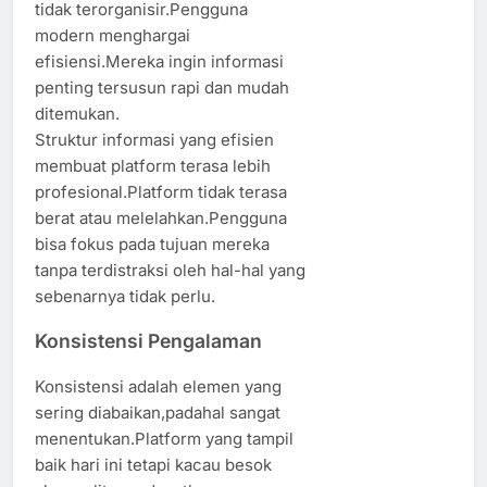
tidak terorganisir.Pengguna
modern menghargai
efisiensi.Mereka ingin informasi
penting tersusun rapi dan mudah
ditemukan.
Struktur informasi yang efisien
membuat platform terasa lebih
profesional.Platform tidak terasa
berat atau melelahkan.Pengguna
bisa fokus pada tujuan mereka
tanpa terdistraksi oleh hal-hal yang
sebenarnya tidak perlu.
Konsistensi Pengalaman
Konsistensi adalah elemen yang
sering diabaikan,padahal sangat
menentukan.Platform yang tampil
baik hari ini tetapi kacau besok