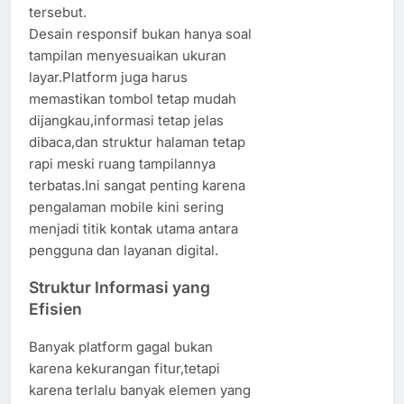
tersebut.
Desain responsif bukan hanya soal
tampilan menyesuaikan ukuran
layar.Platform juga harus
memastikan tombol tetap mudah
dijangkau,informasi tetap jelas
dibaca,dan struktur halaman tetap
rapi meski ruang tampilannya
terbatas.Ini sangat penting karena
pengalaman mobile kini sering
menjadi titik kontak utama antara
pengguna dan layanan digital.
Struktur Informasi yang
Efisien
Banyak platform gagal bukan
karena kekurangan fitur,tetapi
karena terlalu banyak elemen yang