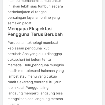
mampu memahami semua unsur
ini akan lebih siap tumbuh secara
berkelanjutan di tengah
persaingan layanan online yang
semakin padat.
Mengapa Ekspektasi
Pengguna Terus Berubah
Perubahan teknologi membuat
kebiasaan pengguna ikut
berubah.Apa yang dulu dianggap
cukup,hari ini belum tentu
memadai.Dulu,pengguna mungkin
masih mentoleransi halaman yang
lambat atau menu yang cukup
rumit.Sekarang,toleransi itu jauh
lebih kecil.Pengguna ingin
langsung mengerti,langsung bisa
mengakses,dan langsung merasa
nyaman.