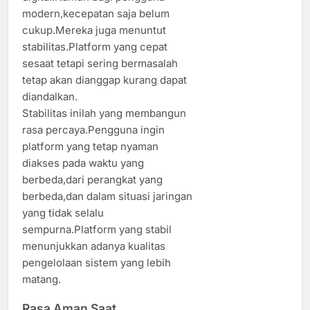
modern,kecepatan saja belum
cukup.Mereka juga menuntut
stabilitas.Platform yang cepat
sesaat tetapi sering bermasalah
tetap akan dianggap kurang dapat
diandalkan.
Stabilitas inilah yang membangun
rasa percaya.Pengguna ingin
platform yang tetap nyaman
diakses pada waktu yang
berbeda,dari perangkat yang
berbeda,dan dalam situasi jaringan
yang tidak selalu
sempurna.Platform yang stabil
menunjukkan adanya kualitas
pengelolaan sistem yang lebih
matang.
Rasa Aman Saat