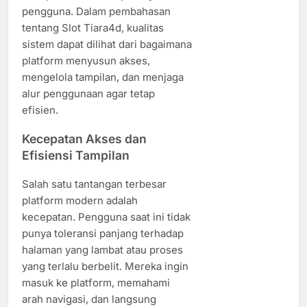
pengguna. Dalam pembahasan
tentang Slot Tiara4d, kualitas
sistem dapat dilihat dari bagaimana
platform menyusun akses,
mengelola tampilan, dan menjaga
alur penggunaan agar tetap
efisien.
Kecepatan Akses dan
Efisiensi Tampilan
Salah satu tantangan terbesar
platform modern adalah
kecepatan. Pengguna saat ini tidak
punya toleransi panjang terhadap
halaman yang lambat atau proses
yang terlalu berbelit. Mereka ingin
masuk ke platform, memahami
arah navigasi, dan langsung