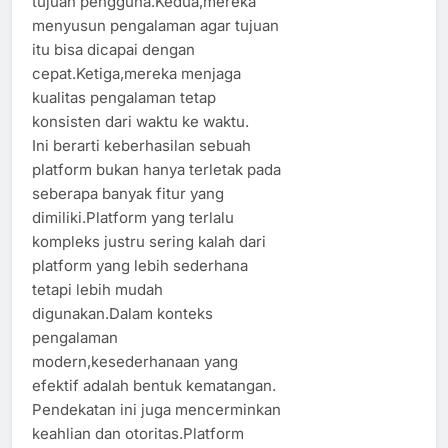
tujuan pengguna.Kedua,mereka
menyusun pengalaman agar tujuan
itu bisa dicapai dengan
cepat.Ketiga,mereka menjaga
kualitas pengalaman tetap
konsisten dari waktu ke waktu.
Ini berarti keberhasilan sebuah
platform bukan hanya terletak pada
seberapa banyak fitur yang
dimiliki.Platform yang terlalu
kompleks justru sering kalah dari
platform yang lebih sederhana
tetapi lebih mudah
digunakan.Dalam konteks
pengalaman
modern,kesederhanaan yang
efektif adalah bentuk kematangan.
Pendekatan ini juga mencerminkan
keahlian dan otoritas.Platform