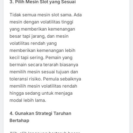
3. Pilih Mesin Slot yang Sesuai
Tidak semua mesin slot sama. Ada
mesin dengan volatilitas tinggi
yang memberikan kemenangan
besar tapi jarang, dan mesin
volatilitas rendah yang
memberikan kemenangan lebih
kecil tapi sering. Pemain yang
bermain secara terarah biasanya
memilih mesin sesuai tujuan dan
toleransi risiko. Pemula sebaiknya
memilih mesin volatilitas rendah
hingga sedang untuk menjaga
modal lebih lama.
4. Gunakan Strategi Taruhan
Bertahap