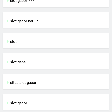
slot gacor 777
slot gacor hari ini
slot
slot dana
situs slot gacor
slot gacor