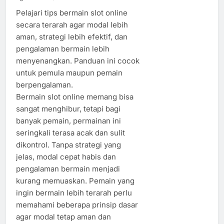
Pelajari tips bermain slot online
secara terarah agar modal lebih
aman, strategi lebih efektif, dan
pengalaman bermain lebih
menyenangkan. Panduan ini cocok
untuk pemula maupun pemain
berpengalaman.
Bermain slot online memang bisa
sangat menghibur, tetapi bagi
banyak pemain, permainan ini
seringkali terasa acak dan sulit
dikontrol. Tanpa strategi yang
jelas, modal cepat habis dan
pengalaman bermain menjadi
kurang memuaskan. Pemain yang
ingin bermain lebih terarah perlu
memahami beberapa prinsip dasar
agar modal tetap aman dan