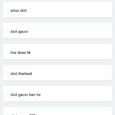
situs slot
slot gacor
live draw hk
slot thailand
slot gacor hari ini