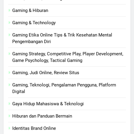
Gaming & Hiburan
Gaming & Technology
Gaming Etika Online Tips & Trik Kesehatan Mental
Pengembangan Diri
Gaming Strategy, Competitive Play, Player Development,
Game Psychology, Tactical Gaming
Gaming, Judi Online, Review Situs
Gaming, Teknologi, Pengalaman Pengguna, Platform
Digital
Gaya Hidup Mahasiswa & Teknologi
Hiburan dan Panduan Bermain
Identitas Brand Online