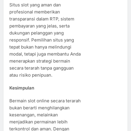
Situs slot yang aman dan
profesional memberikan
transparansi dalam RTP, sistem
pembayaran yang jelas, serta
dukungan pelanggan yang
responsif. Pemilihan situs yang
tepat bukan hanya melindungi
modal, tetapi juga membantu Anda
menerapkan strategi bermain
secara terarah tanpa gangguan
atau risiko penipuan.
Kesimpulan
Bermain slot online secara terarah
bukan berarti menghilangkan
kesenangan, melainkan
menjadikan permainan lebih
terkontrol dan aman. Dengan