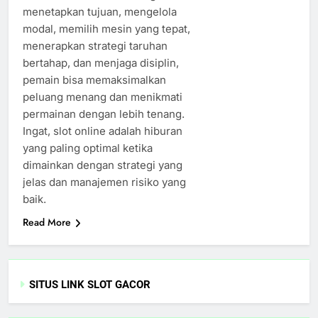
menetapkan tujuan, mengelola
modal, memilih mesin yang tepat,
menerapkan strategi taruhan
bertahap, dan menjaga disiplin,
pemain bisa memaksimalkan
peluang menang dan menikmati
permainan dengan lebih tenang.
Ingat, slot online adalah hiburan
yang paling optimal ketika
dimainkan dengan strategi yang
jelas dan manajemen risiko yang
baik.
Read More
SITUS LINK SLOT GACOR