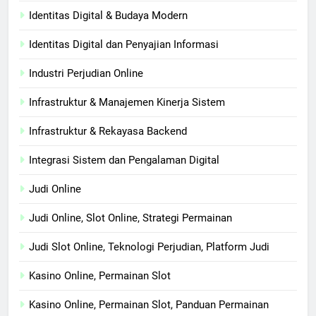
Identitas Digital & Budaya Modern
Identitas Digital dan Penyajian Informasi
Industri Perjudian Online
Infrastruktur & Manajemen Kinerja Sistem
Infrastruktur & Rekayasa Backend
Integrasi Sistem dan Pengalaman Digital
Judi Online
Judi Online, Slot Online, Strategi Permainan
Judi Slot Online, Teknologi Perjudian, Platform Judi
Kasino Online, Permainan Slot
Kasino Online, Permainan Slot, Panduan Permainan