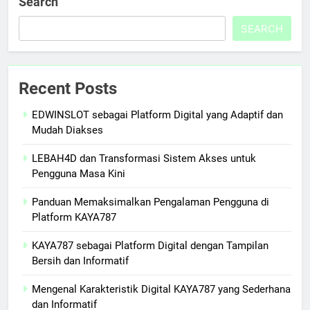
Search
SEARCH
Recent Posts
EDWINSLOT sebagai Platform Digital yang Adaptif dan
Mudah Diakses
LEBAH4D dan Transformasi Sistem Akses untuk
Pengguna Masa Kini
Panduan Memaksimalkan Pengalaman Pengguna di
Platform KAYA787
KAYA787 sebagai Platform Digital dengan Tampilan
Bersih dan Informatif
Mengenal Karakteristik Digital KAYA787 yang Sederhana
dan Informatif