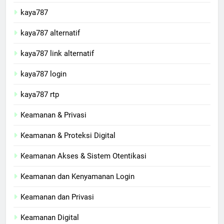
kaya787
kaya787 alternatif
kaya787 link alternatif
kaya787 login
kaya787 rtp
Keamanan & Privasi
Keamanan & Proteksi Digital
Keamanan Akses & Sistem Otentikasi
Keamanan dan Kenyamanan Login
Keamanan dan Privasi
Keamanan Digital