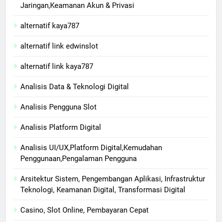
Jaringan,Keamanan Akun & Privasi
alternatif kaya787
alternatif link edwinslot
alternatif link kaya787
Analisis Data & Teknologi Digital
Analisis Pengguna Slot
Analisis Platform Digital
Analisis UI/UX,Platform Digital,Kemudahan
Penggunaan,Pengalaman Pengguna
Arsitektur Sistem, Pengembangan Aplikasi, Infrastruktur
Teknologi, Keamanan Digital, Transformasi Digital
Casino, Slot Online, Pembayaran Cepat