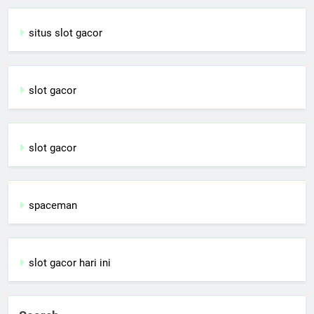
situs slot gacor
slot gacor
slot gacor
spaceman
slot gacor hari ini