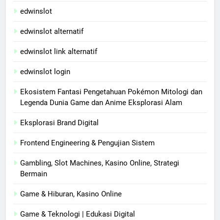
edwinslot
edwinslot alternatif
edwinslot link alternatif
edwinslot login
Ekosistem Fantasi Pengetahuan Pokémon Mitologi dan
Legenda Dunia Game dan Anime Eksplorasi Alam
Eksplorasi Brand Digital
Frontend Engineering & Pengujian Sistem
Gambling, Slot Machines, Kasino Online, Strategi
Bermain
Game & Hiburan, Kasino Online
Game & Teknologi | Edukasi Digital