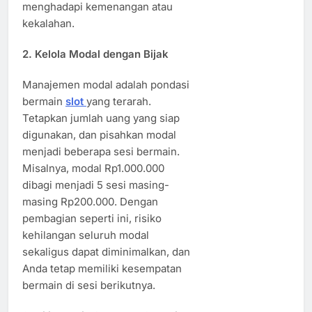
menghadapi kemenangan atau
kekalahan.
2. Kelola Modal dengan Bijak
Manajemen modal adalah pondasi
bermain
slot
yang terarah.
Tetapkan jumlah uang yang siap
digunakan, dan pisahkan modal
menjadi beberapa sesi bermain.
Misalnya, modal Rp1.000.000
dibagi menjadi 5 sesi masing-
masing Rp200.000. Dengan
pembagian seperti ini, risiko
kehilangan seluruh modal
sekaligus dapat diminimalkan, dan
Anda tetap memiliki kesempatan
bermain di sesi berikutnya.