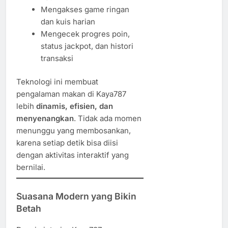
Mengakses game ringan
dan kuis harian
Mengecek progres poin,
status jackpot, dan histori
transaksi
Teknologi ini membuat
pengalaman makan di Kaya787
lebih
dinamis, efisien, dan
menyenangkan
. Tidak ada momen
menunggu yang membosankan,
karena setiap detik bisa diisi
dengan aktivitas interaktif yang
bernilai.
Suasana Modern yang Bikin
Betah