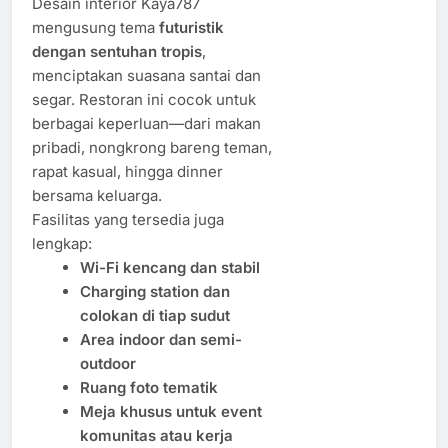
Desain interior Kaya787
mengusung tema
futuristik
dengan sentuhan tropis
,
menciptakan suasana santai dan
segar. Restoran ini cocok untuk
berbagai keperluan—dari makan
pribadi, nongkrong bareng teman,
rapat kasual, hingga dinner
bersama keluarga.
Fasilitas yang tersedia juga
lengkap:
Wi-Fi kencang dan stabil
Charging station dan
colokan di tiap sudut
Area indoor dan semi-
outdoor
Ruang foto tematik
Meja khusus untuk event
komunitas atau kerja