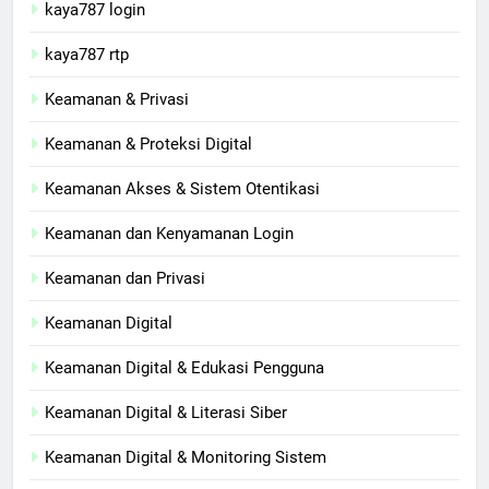
kaya787 login
kaya787 rtp
Keamanan & Privasi
Keamanan & Proteksi Digital
Keamanan Akses & Sistem Otentikasi
Keamanan dan Kenyamanan Login
Keamanan dan Privasi
Keamanan Digital
Keamanan Digital & Edukasi Pengguna
Keamanan Digital & Literasi Siber
Keamanan Digital & Monitoring Sistem