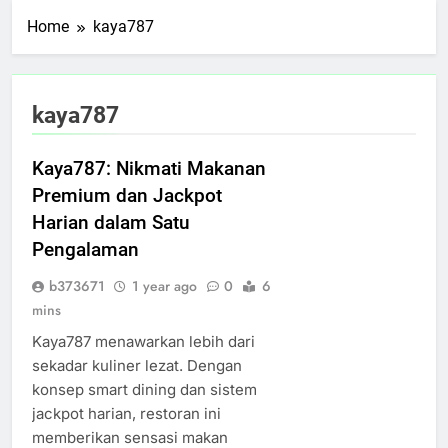
Home
kaya787
kaya787
Kaya787: Nikmati Makanan
Premium dan Jackpot
Harian dalam Satu
Pengalaman
b373671
1 year ago
0
6
mins
Kaya787 menawarkan lebih dari
sekadar kuliner lezat. Dengan
konsep smart dining dan sistem
jackpot harian, restoran ini
memberikan sensasi makan