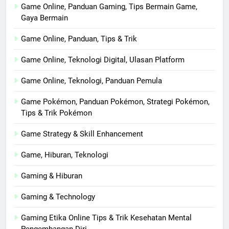
Game Online, Panduan Gaming, Tips Bermain Game,
Gaya Bermain
Game Online, Panduan, Tips & Trik
Game Online, Teknologi Digital, Ulasan Platform
Game Online, Teknologi, Panduan Pemula
Game Pokémon, Panduan Pokémon, Strategi Pokémon,
Tips & Trik Pokémon
Game Strategy & Skill Enhancement
Game, Hiburan, Teknologi
Gaming & Hiburan
Gaming & Technology
Gaming Etika Online Tips & Trik Kesehatan Mental