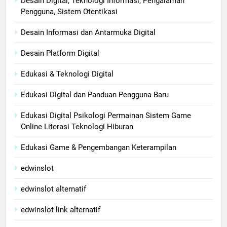
Desain Digital, Teknologi Informasi, Pengalaman
Pengguna, Sistem Otentikasi
Desain Informasi dan Antarmuka Digital
Desain Platform Digital
Edukasi & Teknologi Digital
Edukasi Digital dan Panduan Pengguna Baru
Edukasi Digital Psikologi Permainan Sistem Game
Online Literasi Teknologi Hiburan
Edukasi Game & Pengembangan Keterampilan
edwinslot
edwinslot alternatif
edwinslot link alternatif