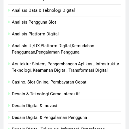
Analisis Data & Teknologi Digital
Analisis Pengguna Slot
Analisis Platform Digital
Analisis UI/UX,Platform Digital,Kemudahan
Penggunaan,Pengalaman Pengguna
Arsitektur Sistem, Pengembangan Aplikasi, Infrastruktur
Teknologi, Keamanan Digital, Transformasi Digital
Casino, Slot Online, Pembayaran Cepat
Desain & Teknologi Game Interaktif
Desain Digital & Inovasi
Desain Digital & Pengalaman Pengguna