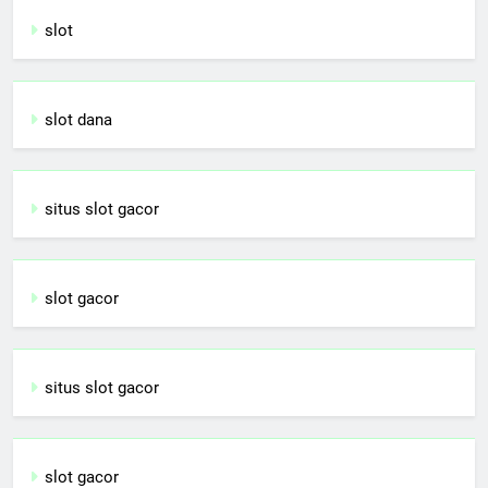
slot
slot dana
situs slot gacor
slot gacor
situs slot gacor
slot gacor