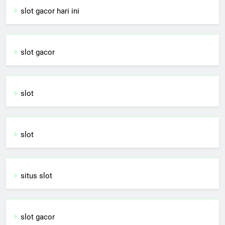
slot gacor hari ini
slot gacor
slot
slot
situs slot
slot gacor