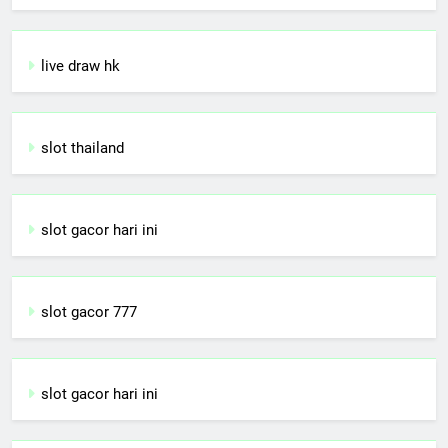
live draw hk
slot thailand
slot gacor hari ini
slot gacor 777
slot gacor hari ini