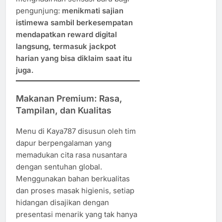
pengunjung:
menikmati sajian
istimewa sambil berkesempatan
mendapatkan reward digital
langsung, termasuk jackpot
harian yang bisa diklaim saat itu
juga.
Makanan Premium: Rasa,
Tampilan, dan Kualitas
Menu di Kaya787 disusun oleh tim
dapur berpengalaman yang
memadukan cita rasa nusantara
dengan sentuhan global.
Menggunakan bahan berkualitas
dan proses masak higienis, setiap
hidangan disajikan dengan
presentasi menarik yang tak hanya