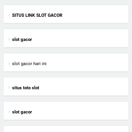
SITUS LINK SLOT GACOR
slot gacor
slot gacor hari ini
situs toto slot
slot gacor