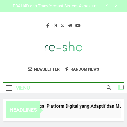
Skip
Panduan Memaksimalkan Pengalaman Pengguna
to
di Platform KAYA787
content
KAYA787 sebagai Platform Digital dengan
Tampilan Bersih dan Informatif
EDWINSLOT sebagai Platform Digital yang
Adaptif dan Mudah Diakses
LEBAH4D dan Transformasi Sistem Akses untuk
Pengguna Masa Kini
Panduan Memaksimalkan Pengalaman Pengguna
di Platform KAYA787
Re-Sha
Produk Kecantikan Alami Dari Jepang Untuk
KAYA787 sebagai Platform Digital dengan
NEWSLETTER
RANDOM NEWS
Tampilan Bersih dan Informatif
Kulit Sehat Dan Bercahaya. Temukan
Perawatan Terbaik Dari Re-Sha.
MENU
WINSLOT sebagai Platform Digital yang Adaptif dan Mudah D
HEADLINES
Weeks Ago