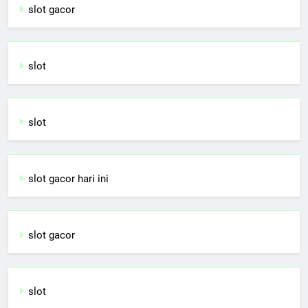
slot gacor
slot
slot
slot gacor hari ini
slot gacor
slot