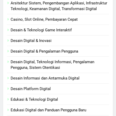
Arsitektur Sistem, Pengembangan Aplikasi, Infrastruktur
Teknologi, Keamanan Digital, Transformasi Digital
Casino, Slot Online, Pembayaran Cepat
Desain & Teknologi Game Interaktif
Desain Digital & Inovasi
Desain Digital & Pengalaman Pengguna
Desain Digital, Teknologi Informasi, Pengalaman
Pengguna, Sistem Otentikasi
Desain Informasi dan Antarmuka Digital
Desain Platform Digital
Edukasi & Teknologi Digital
Edukasi Digital dan Panduan Pengguna Baru