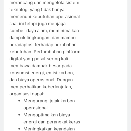
merancang dan mengelola sistem
teknologi yang tidak hanya
memenuhi kebutuhan operasional
saat ini tetapi juga menjaga
sumber daya alam, meminimalkan
dampak lingkungan, dan mampu
beradaptasi terhadap perubahan
kebutuhan. Pertumbuhan platform
digital yang pesat sering kali
membawa dampak besar pada
konsumsi energi, emisi karbon,
dan biaya operasional. Dengan
memperhatikan keberlanjutan,
organisasi dapat:
Mengurangi jejak karbon
operasional
Mengoptimalkan biaya
energi dan perangkat keras
Meningkatkan keandalan