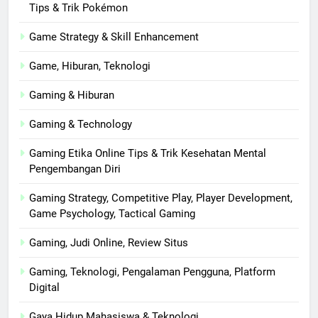
Tips & Trik Pokémon
Game Strategy & Skill Enhancement
Game, Hiburan, Teknologi
Gaming & Hiburan
Gaming & Technology
Gaming Etika Online Tips & Trik Kesehatan Mental
Pengembangan Diri
Gaming Strategy, Competitive Play, Player Development,
Game Psychology, Tactical Gaming
Gaming, Judi Online, Review Situs
Gaming, Teknologi, Pengalaman Pengguna, Platform
Digital
Gaya Hidup Mahasiswa & Teknologi