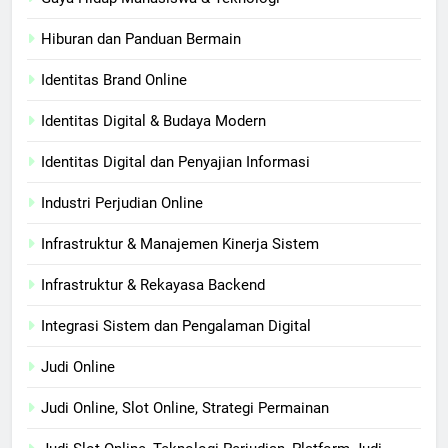
Hiburan dan Panduan Bermain
Identitas Brand Online
Identitas Digital & Budaya Modern
Identitas Digital dan Penyajian Informasi
Industri Perjudian Online
Infrastruktur & Manajemen Kinerja Sistem
Infrastruktur & Rekayasa Backend
Integrasi Sistem dan Pengalaman Digital
Judi Online
Judi Online, Slot Online, Strategi Permainan