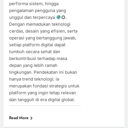
performa sistem, hingga
pengalaman pengguna yang
unggul dan terpercaya
.
Dengan memadukan teknologi
cerdas, desain yang efisien, serta
operasi yang bertanggung jawab,
setiap platform digital dapat
tumbuh secara sehat dan
berkontribusi terhadap masa
depan yang lebih ramah
lingkungan. Pendekatan ini bukan
hanya trend teknologi; ia
merupakan fondasi strategis untuk
platform yang ingin tetap relevan
dan tangguh di era digital global.
Read More