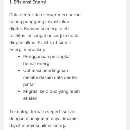
1. Efisiensi Energi
Data center dan server merupakan
tulang punggung infrastruktur
digital. Konsumsi energi oleh
fasilitas ini sangat besar jika tidak
dioptimalkan. Praktik efisiensi
energi mencakup:
Penggunaan perangkat
hemat energi
Optimasi pendinginan
melalui desain data center
pintar
Migrasi ke cloud yang lebih
efisien
Teknologi terbaru seperti server
dengan manajemen daya dinamis
dapat menyesuaikan kinerja