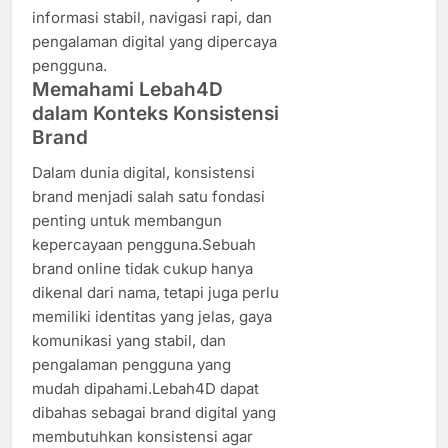
informasi stabil, navigasi rapi, dan
pengalaman digital yang dipercaya
pengguna.
Memahami Lebah4D
dalam Konteks Konsistensi
Brand
Dalam dunia digital, konsistensi
brand menjadi salah satu fondasi
penting untuk membangun
kepercayaan pengguna.Sebuah
brand online tidak cukup hanya
dikenal dari nama, tetapi juga perlu
memiliki identitas yang jelas, gaya
komunikasi yang stabil, dan
pengalaman pengguna yang
mudah dipahami.Lebah4D dapat
dibahas sebagai brand digital yang
membutuhkan konsistensi agar