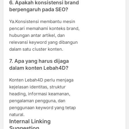
6. Apakah konsistensi brand
berpengaruh pada SEO?
Ya.Konsistensi membantu mesin
pencari memahami konteks brand,
hubungan antar artikel, dan
relevansi keyword yang dibangun
dalam satu cluster konten.
7. Apa yang harus dijaga
dalam konten Lebah4D?
Konten Lebah4D perlu menjaga
kejelasan identitas, struktur
heading, informasi keamanan,
pengalaman pengguna, dan
penggunaan keyword yang tetap
natural.
Internal Linking
Suggestion