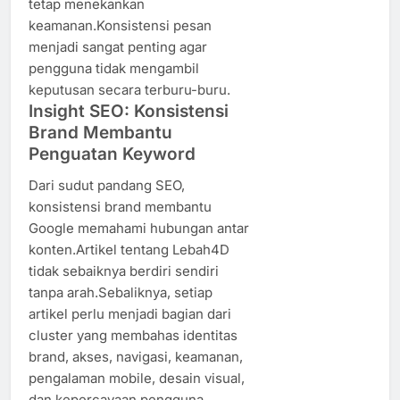
tetap menekankan
keamanan.Konsistensi pesan
menjadi sangat penting agar
pengguna tidak mengambil
keputusan secara terburu-buru.
Insight SEO: Konsistensi
Brand Membantu
Penguatan Keyword
Dari sudut pandang SEO,
konsistensi brand membantu
Google memahami hubungan antar
konten.Artikel tentang Lebah4D
tidak sebaiknya berdiri sendiri
tanpa arah.Sebaliknya, setiap
artikel perlu menjadi bagian dari
cluster yang membahas identitas
brand, akses, navigasi, keamanan,
pengalaman mobile, desain visual,
dan kepercayaan pengguna.