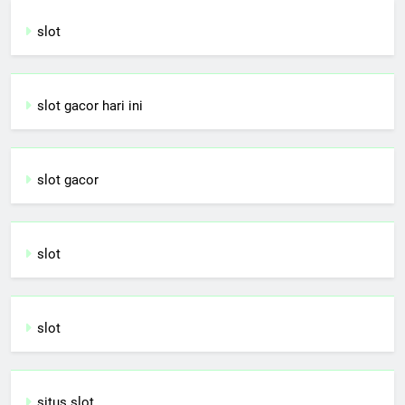
slot
slot gacor hari ini
slot gacor
slot
slot
situs slot