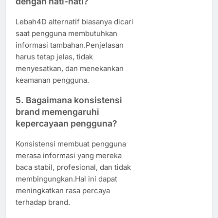
dengan hati-hati?
Lebah4D alternatif biasanya dicari
saat pengguna membutuhkan
informasi tambahan.Penjelasan
harus tetap jelas, tidak
menyesatkan, dan menekankan
keamanan pengguna.
5. Bagaimana konsistensi
brand memengaruhi
kepercayaan pengguna?
Konsistensi membuat pengguna
merasa informasi yang mereka
baca stabil, profesional, dan tidak
membingungkan.Hal ini dapat
meningkatkan rasa percaya
terhadap brand.