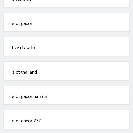
slot gacor
live draw hk
slot thailand
slot gacor hari ini
slot gacor 777