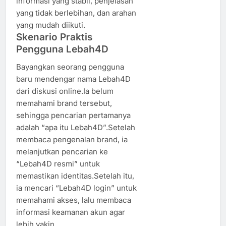
informasi yang stabil, penjelasan
yang tidak berlebihan, dan arahan
yang mudah diikuti.
Skenario Praktis
Pengguna Lebah4D
Bayangkan seorang pengguna
baru mendengar nama Lebah4D
dari diskusi online.Ia belum
memahami brand tersebut,
sehingga pencarian pertamanya
adalah “apa itu Lebah4D”.Setelah
membaca pengenalan brand, ia
melanjutkan pencarian ke
“Lebah4D resmi” untuk
memastikan identitas.Setelah itu,
ia mencari “Lebah4D login” untuk
memahami akses, lalu membaca
informasi keamanan akun agar
lebih yakin.