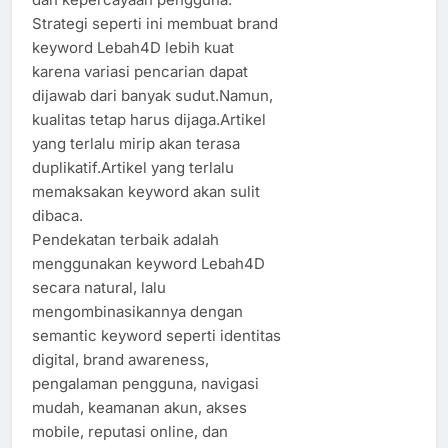
Strategi seperti ini membuat brand
keyword Lebah4D lebih kuat
karena variasi pencarian dapat
dijawab dari banyak sudut.Namun,
kualitas tetap harus dijaga.Artikel
yang terlalu mirip akan terasa
duplikatif.Artikel yang terlalu
memaksakan keyword akan sulit
dibaca.
Pendekatan terbaik adalah
menggunakan keyword Lebah4D
secara natural, lalu
mengombinasikannya dengan
semantic keyword seperti identitas
digital, brand awareness,
pengalaman pengguna, navigasi
mudah, keamanan akun, akses
mobile, reputasi online, dan