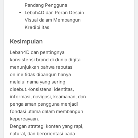
Pandang Pengguna
Lebah4D dan Peran Desain
Visual dalam Membangun
Kredibilitas
Kesimpulan
Lebah4D dan pentingnya
konsistensi brand di dunia digital
menunjukkan bahwa reputasi
online tidak dibangun hanya
melalui nama yang sering
disebut.Konsistensi identitas,
informasi, navigasi, keamanan, dan
pengalaman pengguna menjadi
fondasi utama dalam membangun
kepercayaan.
Dengan strategi konten yang rapi,
natural, dan berorientasi pada