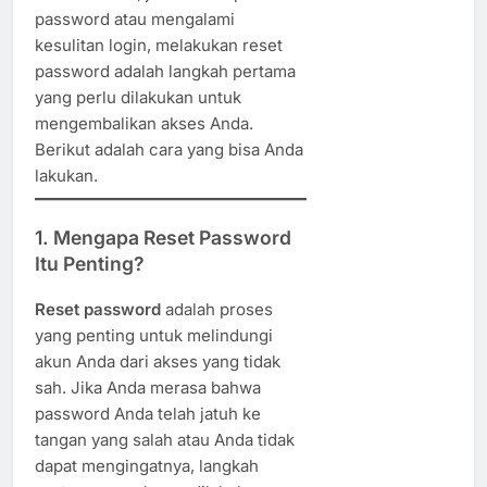
password atau mengalami
kesulitan login, melakukan reset
password adalah langkah pertama
yang perlu dilakukan untuk
mengembalikan akses Anda.
Berikut adalah cara yang bisa Anda
lakukan.
1. Mengapa Reset Password
Itu Penting?
Reset password
adalah proses
yang penting untuk melindungi
akun Anda dari akses yang tidak
sah. Jika Anda merasa bahwa
password Anda telah jatuh ke
tangan yang salah atau Anda tidak
dapat mengingatnya, langkah