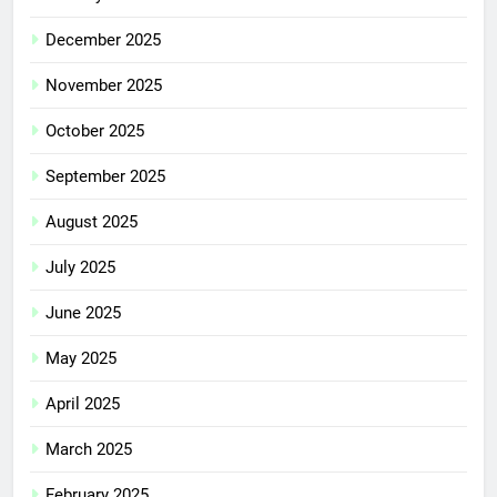
December 2025
November 2025
October 2025
September 2025
August 2025
July 2025
June 2025
May 2025
April 2025
March 2025
February 2025