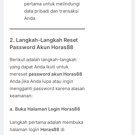
pertama untuk melindungi
data pribadi dan transaksi
Anda.
2. Langkah-Langkah Reset
Password Akun Horas88
Berikut adalah langkah-langkah
yang dapat Anda ikuti untuk
mereset
password akun Horas88
Anda jika Anda lupa atau ingin
mengganti password karena alasan
keamanan:
a.
Buka Halaman Login Horas88
Langkah pertama adalah membuka
halaman login
Horas88
di