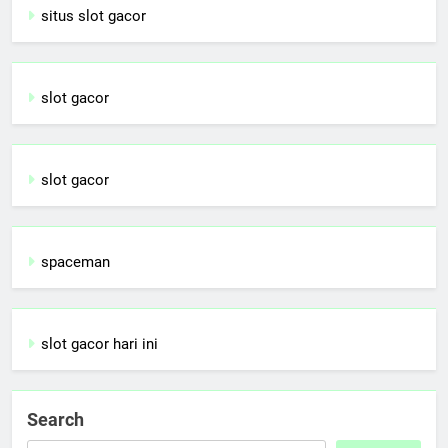
situs slot gacor
slot gacor
slot gacor
spaceman
slot gacor hari ini
Search