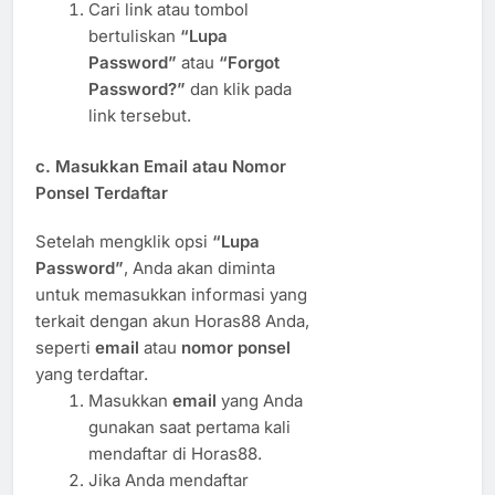
Cari link atau tombol
bertuliskan
“Lupa
Password”
atau
“Forgot
Password?”
dan klik pada
link tersebut.
c.
Masukkan Email atau Nomor
Ponsel Terdaftar
Setelah mengklik opsi
“Lupa
Password”
, Anda akan diminta
untuk memasukkan informasi yang
terkait dengan akun Horas88 Anda,
seperti
email
atau
nomor ponsel
yang terdaftar.
Masukkan
email
yang Anda
gunakan saat pertama kali
mendaftar di Horas88.
Jika Anda mendaftar