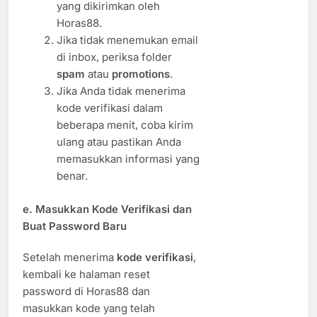
yang dikirimkan oleh
Horas88.
Jika tidak menemukan email
di inbox, periksa folder
spam
atau
promotions
.
Jika Anda tidak menerima
kode verifikasi dalam
beberapa menit, coba kirim
ulang atau pastikan Anda
memasukkan informasi yang
benar.
e.
Masukkan Kode Verifikasi dan
Buat Password Baru
Setelah menerima
kode verifikasi
,
kembali ke halaman reset
password di Horas88 dan
masukkan kode yang telah