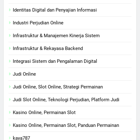
Identitas Digital dan Penyajian Informasi
Industri Perjudian Online
Infrastruktur & Manajemen Kinerja Sistem
Infrastruktur & Rekayasa Backend
Integrasi Sistem dan Pengalaman Digital
Judi Online
Judi Online, Slot Online, Strategi Permainan
Judi Slot Online, Teknologi Perjudian, Platform Judi
Kasino Online, Permainan Slot
Kasino Online, Permainan Slot, Panduan Permainan
kaya787