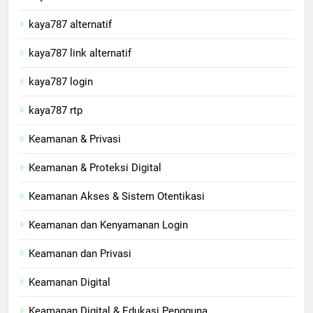
kaya787 alternatif
kaya787 link alternatif
kaya787 login
kaya787 rtp
Keamanan & Privasi
Keamanan & Proteksi Digital
Keamanan Akses & Sistem Otentikasi
Keamanan dan Kenyamanan Login
Keamanan dan Privasi
Keamanan Digital
Keamanan Digital & Edukasi Pengguna