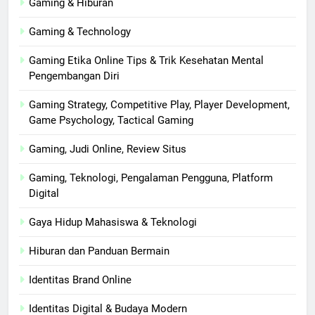
Gaming & Hiburan
Gaming & Technology
Gaming Etika Online Tips & Trik Kesehatan Mental
Pengembangan Diri
Gaming Strategy, Competitive Play, Player Development,
Game Psychology, Tactical Gaming
Gaming, Judi Online, Review Situs
Gaming, Teknologi, Pengalaman Pengguna, Platform
Digital
Gaya Hidup Mahasiswa & Teknologi
Hiburan dan Panduan Bermain
Identitas Brand Online
Identitas Digital & Budaya Modern