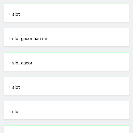
slot
slot gacor hari ini
slot gacor
slot
slot