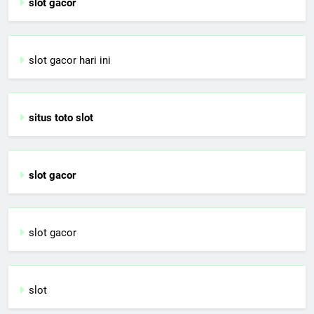
slot gacor
slot gacor hari ini
situs toto slot
slot gacor
slot gacor
slot