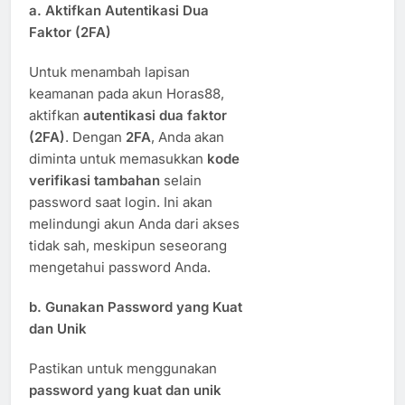
a.
Aktifkan Autentikasi Dua
Faktor (2FA)
Untuk menambah lapisan
keamanan pada akun Horas88,
aktifkan
autentikasi dua faktor
(2FA)
. Dengan
2FA
, Anda akan
diminta untuk memasukkan
kode
verifikasi tambahan
selain
password saat login. Ini akan
melindungi akun Anda dari akses
tidak sah, meskipun seseorang
mengetahui password Anda.
b.
Gunakan Password yang Kuat
dan Unik
Pastikan untuk menggunakan
password yang kuat dan unik