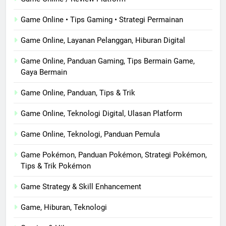
Game Online • Tips Gaming • Strategi Permainan
Game Online, Layanan Pelanggan, Hiburan Digital
Game Online, Panduan Gaming, Tips Bermain Game,
Gaya Bermain
Game Online, Panduan, Tips & Trik
Game Online, Teknologi Digital, Ulasan Platform
Game Online, Teknologi, Panduan Pemula
Game Pokémon, Panduan Pokémon, Strategi Pokémon,
Tips & Trik Pokémon
Game Strategy & Skill Enhancement
Game, Hiburan, Teknologi