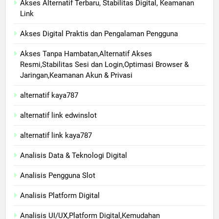
Akses Alternatif Terbaru, Stabilitas Digital, Keamanan
Link
Akses Digital Praktis dan Pengalaman Pengguna
Akses Tanpa Hambatan,Alternatif Akses
Resmi,Stabilitas Sesi dan Login,Optimasi Browser &
Jaringan,Keamanan Akun & Privasi
alternatif kaya787
alternatif link edwinslot
alternatif link kaya787
Analisis Data & Teknologi Digital
Analisis Pengguna Slot
Analisis Platform Digital
Analisis UI/UX,Platform Digital,Kemudahan