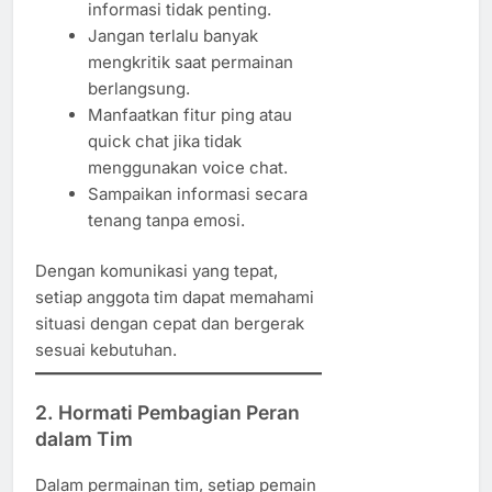
informasi tidak penting.
Jangan terlalu banyak
mengkritik saat permainan
berlangsung.
Manfaatkan fitur ping atau
quick chat jika tidak
menggunakan voice chat.
Sampaikan informasi secara
tenang tanpa emosi.
Dengan komunikasi yang tepat,
setiap anggota tim dapat memahami
situasi dengan cepat dan bergerak
sesuai kebutuhan.
2. Hormati Pembagian Peran
dalam Tim
Dalam permainan tim, setiap pemain