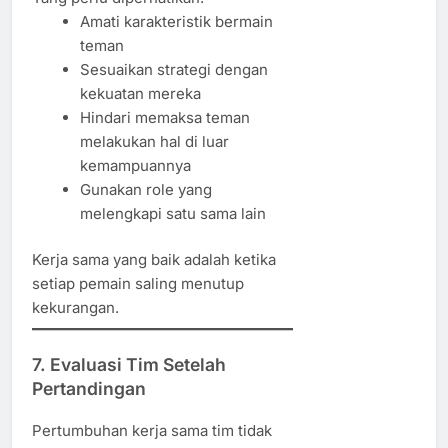
Amati karakteristik bermain
teman
Sesuaikan strategi dengan
kekuatan mereka
Hindari memaksa teman
melakukan hal di luar
kemampuannya
Gunakan role yang
melengkapi satu sama lain
Kerja sama yang baik adalah ketika
setiap pemain saling menutup
kekurangan.
7. Evaluasi Tim Setelah
Pertandingan
Pertumbuhan kerja sama tim tidak