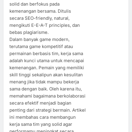
solid dan berfokus pada
kemenangan bersama. Ditulis
secara SEO-friendly, natural,
mengikuti E-E-A-T principles, dan
bebas plagiarisme.
Dalam banyak game modern,
terutama game kompetitif atau
permainan berbasis tim, kerja sama
adalah kunci utama untuk mencapai
kemenangan. Pemain yang memiliki
skill tinggi sekalipun akan kesulitan
menang jika tidak mampu bekerja
sama dengan baik. Oleh karena itu,
memahami bagaimana berkolaborasi
secara efektif menjadi bagian
penting dari strategi bermain. Artikel
ini membahas cara membangun
kerja sama tim yang solid agar
performamu meningkat secara