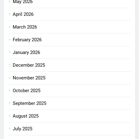
May 2026
April 2026
March 2026
February 2026
January 2026
December 2025
November 2025
October 2025
September 2025
August 2025
July 2025