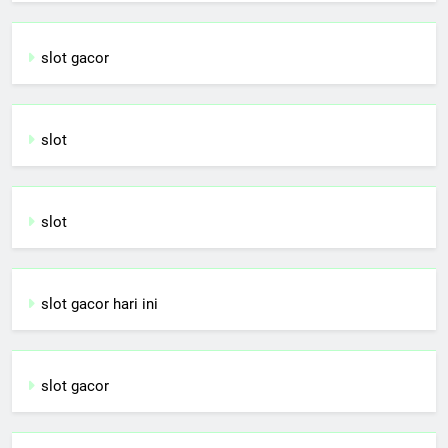
slot gacor
slot
slot
slot gacor hari ini
slot gacor