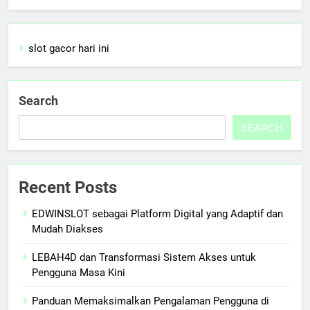
slot gacor hari ini
Search
SEARCH
Recent Posts
EDWINSLOT sebagai Platform Digital yang Adaptif dan
Mudah Diakses
LEBAH4D dan Transformasi Sistem Akses untuk
Pengguna Masa Kini
Panduan Memaksimalkan Pengalaman Pengguna di