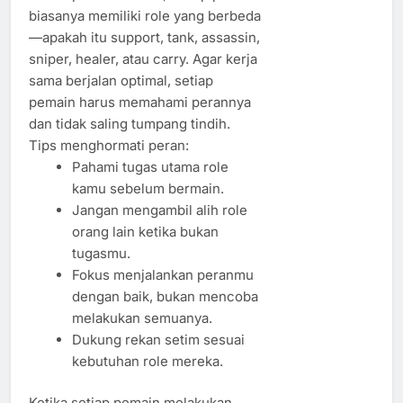
biasanya memiliki role yang berbeda
—apakah itu support, tank, assassin,
sniper, healer, atau carry. Agar kerja
sama berjalan optimal, setiap
pemain harus memahami perannya
dan tidak saling tumpang tindih.
Tips menghormati peran:
Pahami tugas utama role
kamu sebelum bermain.
Jangan mengambil alih role
orang lain ketika bukan
tugasmu.
Fokus menjalankan peranmu
dengan baik, bukan mencoba
melakukan semuanya.
Dukung rekan setim sesuai
kebutuhan role mereka.
Ketika setiap pemain melakukan