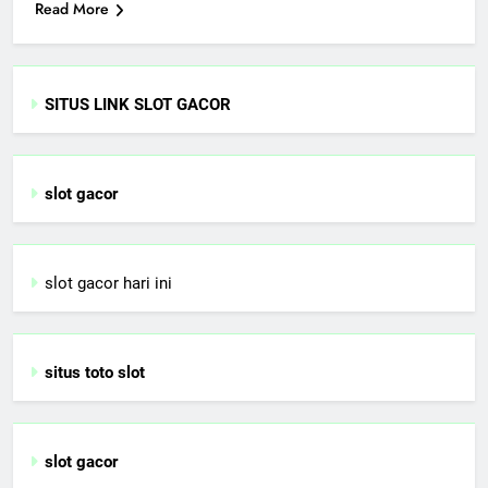
Read More
SITUS LINK SLOT GACOR
slot gacor
slot gacor hari ini
situs toto slot
slot gacor