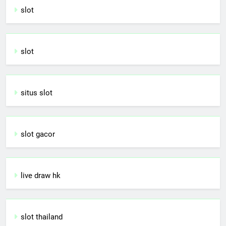
slot
slot
situs slot
slot gacor
live draw hk
slot thailand