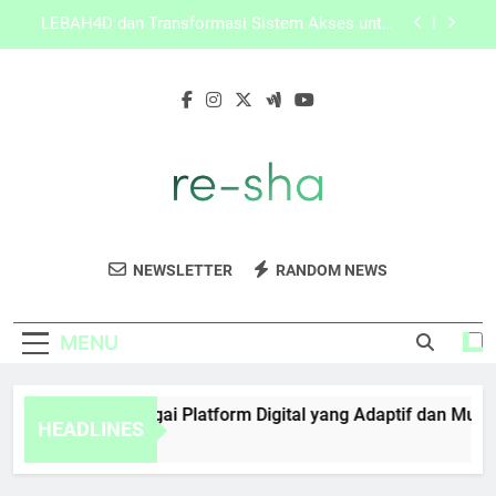
Skip
Panduan Memaksimalkan Pengalaman Pengguna
to
di Platform KAYA787
content
KAYA787 sebagai Platform Digital dengan
Tampilan Bersih dan Informatif
EDWINSLOT sebagai Platform Digital yang
Adaptif dan Mudah Diakses
LEBAH4D dan Transformasi Sistem Akses untuk
Pengguna Masa Kini
Panduan Memaksimalkan Pengalaman Pengguna
di Platform KAYA787
Re-Sha
Produk Kecantikan Alami Dari Jepang Untuk
KAYA787 sebagai Platform Digital dengan
NEWSLETTER
RANDOM NEWS
Tampilan Bersih dan Informatif
Kulit Sehat Dan Bercahaya. Temukan
Perawatan Terbaik Dari Re-Sha.
MENU
WINSLOT sebagai Platform Digital yang Adaptif dan Mudah D
HEADLINES
Weeks Ago