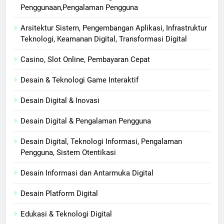
Penggunaan,Pengalaman Pengguna
Arsitektur Sistem, Pengembangan Aplikasi, Infrastruktur
Teknologi, Keamanan Digital, Transformasi Digital
Casino, Slot Online, Pembayaran Cepat
Desain & Teknologi Game Interaktif
Desain Digital & Inovasi
Desain Digital & Pengalaman Pengguna
Desain Digital, Teknologi Informasi, Pengalaman
Pengguna, Sistem Otentikasi
Desain Informasi dan Antarmuka Digital
Desain Platform Digital
Edukasi & Teknologi Digital