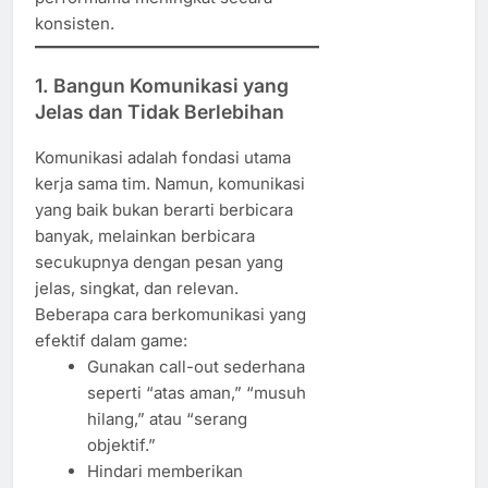
konsisten.
1. Bangun Komunikasi yang
Jelas dan Tidak Berlebihan
Komunikasi adalah fondasi utama
kerja sama tim. Namun, komunikasi
yang baik bukan berarti berbicara
banyak, melainkan berbicara
secukupnya dengan pesan yang
jelas, singkat, dan relevan.
Beberapa cara berkomunikasi yang
efektif dalam game:
Gunakan call-out sederhana
seperti “atas aman,” “musuh
hilang,” atau “serang
objektif.”
Hindari memberikan