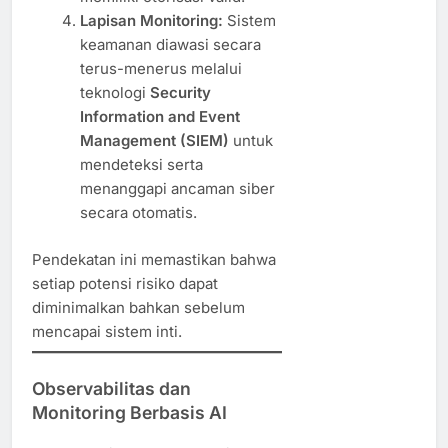
Lapisan Monitoring:
Sistem
keamanan diawasi secara
terus-menerus melalui
teknologi
Security
Information and Event
Management (SIEM)
untuk
mendeteksi serta
menanggapi ancaman siber
secara otomatis.
Pendekatan ini memastikan bahwa
setiap potensi risiko dapat
diminimalkan bahkan sebelum
mencapai sistem inti.
Observabilitas dan
Monitoring Berbasis AI