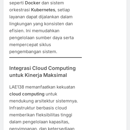
seperti
Docker
dan sistem
orkestrasi
Kubernetes
, setiap
layanan dapat dijalankan dalam
lingkungan yang konsisten dan
efisien. Ini memudahkan
pengelolaan sumber daya serta
mempercepat siklus
pengembangan sistem.
Integrasi Cloud Computing
untuk Kinerja Maksimal
LAE138 memanfaatkan kekuatan
cloud computing
untuk
mendukung arsitektur sistemnya.
Infrastruktur berbasis cloud
memberikan fleksibilitas tinggi
dalam pengelolaan kapasitas,
penyimpanan, dan ketersediaan