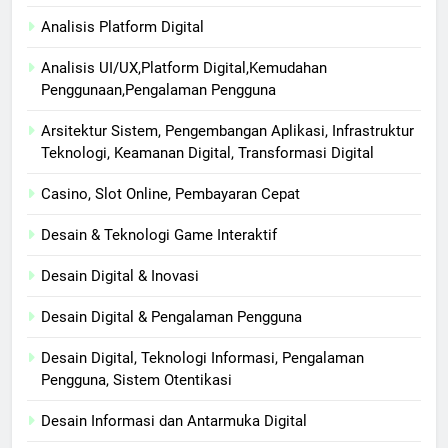
Analisis Platform Digital
Analisis UI/UX,Platform Digital,Kemudahan
Penggunaan,Pengalaman Pengguna
Arsitektur Sistem, Pengembangan Aplikasi, Infrastruktur
Teknologi, Keamanan Digital, Transformasi Digital
Casino, Slot Online, Pembayaran Cepat
Desain & Teknologi Game Interaktif
Desain Digital & Inovasi
Desain Digital & Pengalaman Pengguna
Desain Digital, Teknologi Informasi, Pengalaman
Pengguna, Sistem Otentikasi
Desain Informasi dan Antarmuka Digital