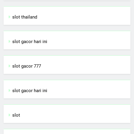
slot thailand
slot gacor hari ini
slot gacor 777
slot gacor hari ini
slot