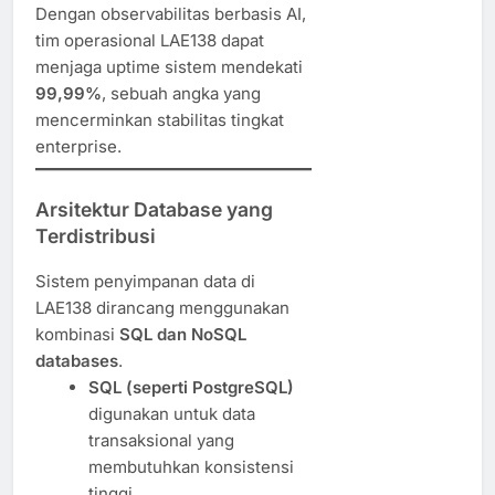
Dengan observabilitas berbasis AI,
tim operasional LAE138 dapat
menjaga uptime sistem mendekati
99,99%
, sebuah angka yang
mencerminkan stabilitas tingkat
enterprise.
Arsitektur Database yang
Terdistribusi
Sistem penyimpanan data di
LAE138 dirancang menggunakan
kombinasi
SQL dan NoSQL
databases
.
SQL (seperti PostgreSQL)
digunakan untuk data
transaksional yang
membutuhkan konsistensi
tinggi.