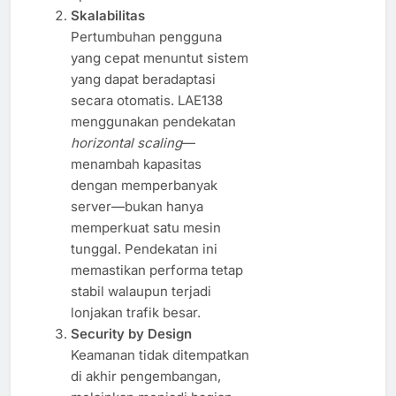
Skalabilitas
Pertumbuhan pengguna
yang cepat menuntut sistem
yang dapat beradaptasi
secara otomatis. LAE138
menggunakan pendekatan
horizontal scaling
—
menambah kapasitas
dengan memperbanyak
server—bukan hanya
memperkuat satu mesin
tunggal. Pendekatan ini
memastikan performa tetap
stabil walaupun terjadi
lonjakan trafik besar.
Security by Design
Keamanan tidak ditempatkan
di akhir pengembangan,