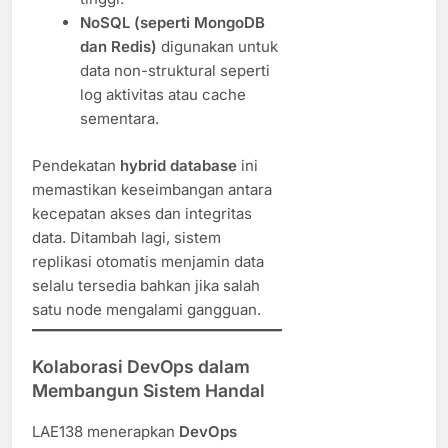
NoSQL (seperti MongoDB
dan Redis)
digunakan untuk
data non-struktural seperti
log aktivitas atau cache
sementara.
Pendekatan
hybrid database
ini
memastikan keseimbangan antara
kecepatan akses dan integritas
data. Ditambah lagi, sistem
replikasi otomatis menjamin data
selalu tersedia bahkan jika salah
satu node mengalami gangguan.
Kolaborasi DevOps dalam
Membangun Sistem Handal
LAE138 menerapkan
DevOps