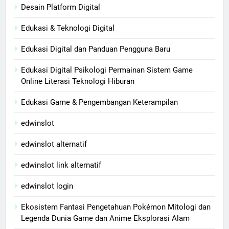
Desain Platform Digital
Edukasi & Teknologi Digital
Edukasi Digital dan Panduan Pengguna Baru
Edukasi Digital Psikologi Permainan Sistem Game
Online Literasi Teknologi Hiburan
Edukasi Game & Pengembangan Keterampilan
edwinslot
edwinslot alternatif
edwinslot link alternatif
edwinslot login
Ekosistem Fantasi Pengetahuan Pokémon Mitologi dan
Legenda Dunia Game dan Anime Eksplorasi Alam