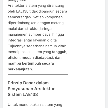
Arsitektur sistem yang dirancang
oleh LAE138 tidak dibangun secara
sembarangan. Setiap komponen
dipertimbangkan dengan matang,
mulai dari struktur jaringan,
manajemen sumber daya, hingga
integrasi antar layanan digital.
Tujuannya sederhana namun vital:
menciptakan sistem yang
tangguh,
efisien, mudah diadaptasi, dan
mampu bertumbuh secara
berkelanjutan
.
Prinsip Dasar dalam
Penyusunan Arsitektur
Sistem LAE138
Untuk menciptakan sistem yang