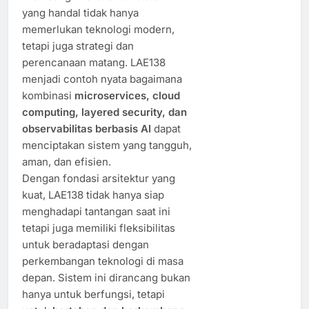
yang handal tidak hanya
memerlukan teknologi modern,
tetapi juga strategi dan
perencanaan matang. LAE138
menjadi contoh nyata bagaimana
kombinasi
microservices, cloud
computing, layered security, dan
observabilitas berbasis AI
dapat
menciptakan sistem yang tangguh,
aman, dan efisien.
Dengan fondasi arsitektur yang
kuat, LAE138 tidak hanya siap
menghadapi tantangan saat ini
tetapi juga memiliki fleksibilitas
untuk beradaptasi dengan
perkembangan teknologi di masa
depan. Sistem ini dirancang bukan
hanya untuk berfungsi, tetapi