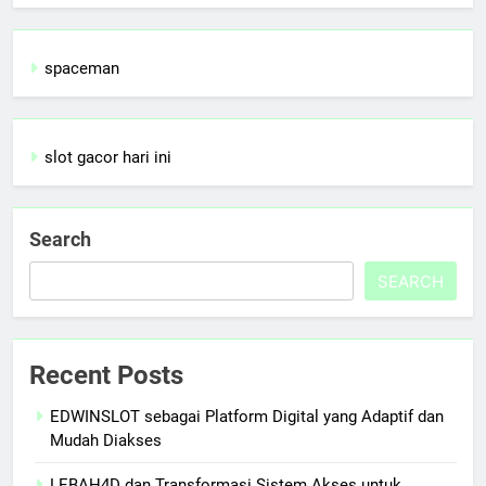
spaceman
slot gacor hari ini
Search
SEARCH
Recent Posts
EDWINSLOT sebagai Platform Digital yang Adaptif dan
Mudah Diakses
LEBAH4D dan Transformasi Sistem Akses untuk