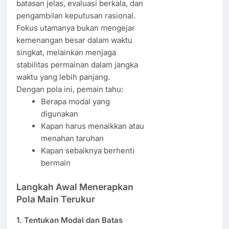
batasan jelas, evaluasi berkala, dan
pengambilan keputusan rasional.
Fokus utamanya bukan mengejar
kemenangan besar dalam waktu
singkat, melainkan menjaga
stabilitas permainan dalam jangka
waktu yang lebih panjang.
Dengan pola ini, pemain tahu:
Berapa modal yang
digunakan
Kapan harus menaikkan atau
menahan taruhan
Kapan sebaiknya berhenti
bermain
Langkah Awal Menerapkan
Pola Main Terukur
1. Tentukan Modal dan Batas