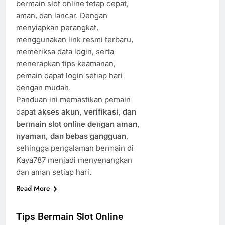
bermain slot online tetap cepat,
aman, dan lancar. Dengan
menyiapkan perangkat,
menggunakan link resmi terbaru,
memeriksa data login, serta
menerapkan tips keamanan,
pemain dapat login setiap hari
dengan mudah.
Panduan ini memastikan pemain
dapat
akses akun, verifikasi, dan
bermain slot online dengan aman,
nyaman, dan bebas gangguan
,
sehingga pengalaman bermain di
Kaya787 menjadi menyenangkan
dan aman setiap hari.
Read More
Tips Bermain Slot Online