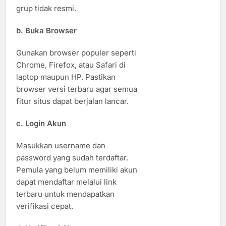
grup tidak resmi.
b. Buka Browser
Gunakan browser populer seperti
Chrome, Firefox, atau Safari di
laptop maupun HP. Pastikan
browser versi terbaru agar semua
fitur situs dapat berjalan lancar.
c. Login Akun
Masukkan username dan
password yang sudah terdaftar.
Pemula yang belum memiliki akun
dapat mendaftar melalui link
terbaru untuk mendapatkan
verifikasi cepat.