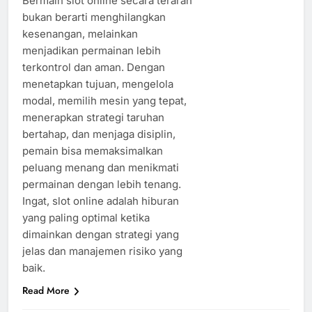
Bermain slot online secara terarah
bukan berarti menghilangkan
kesenangan, melainkan
menjadikan permainan lebih
terkontrol dan aman. Dengan
menetapkan tujuan, mengelola
modal, memilih mesin yang tepat,
menerapkan strategi taruhan
bertahap, dan menjaga disiplin,
pemain bisa memaksimalkan
peluang menang dan menikmati
permainan dengan lebih tenang.
Ingat, slot online adalah hiburan
yang paling optimal ketika
dimainkan dengan strategi yang
jelas dan manajemen risiko yang
baik.
Read More