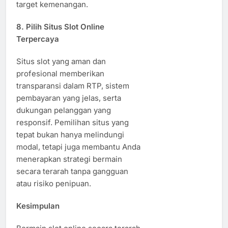
target kemenangan.
8. Pilih Situs Slot Online
Terpercaya
Situs slot yang aman dan
profesional memberikan
transparansi dalam RTP, sistem
pembayaran yang jelas, serta
dukungan pelanggan yang
responsif. Pemilihan situs yang
tepat bukan hanya melindungi
modal, tetapi juga membantu Anda
menerapkan strategi bermain
secara terarah tanpa gangguan
atau risiko penipuan.
Kesimpulan