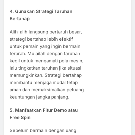
4. Gunakan Strategi Taruhan
Bertahap
Alih-alih langsung bertaruh besar,
strategi bertahap lebih efektif
untuk pemain yang ingin bermain
terarah. Mulailah dengan taruhan
kecil untuk mengamati pola mesin,
lalu tingkatkan taruhan jika situasi
memungkinkan. Strategi bertahap
membantu menjaga modal tetap
aman dan memaksimalkan peluang
keuntungan jangka panjang.
5. Manfaatkan Fitur Demo atau
Free Spin
Sebelum bermain dengan uang