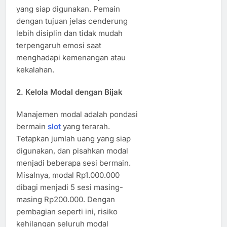
yang siap digunakan. Pemain
dengan tujuan jelas cenderung
lebih disiplin dan tidak mudah
terpengaruh emosi saat
menghadapi kemenangan atau
kekalahan.
2. Kelola Modal dengan Bijak
Manajemen modal adalah pondasi
bermain
slot
yang terarah.
Tetapkan jumlah uang yang siap
digunakan, dan pisahkan modal
menjadi beberapa sesi bermain.
Misalnya, modal Rp1.000.000
dibagi menjadi 5 sesi masing-
masing Rp200.000. Dengan
pembagian seperti ini, risiko
kehilangan seluruh modal