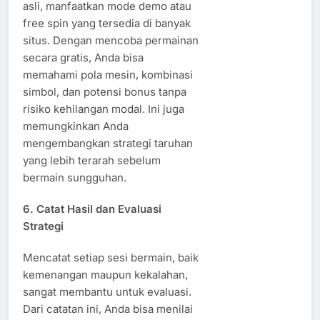
asli, manfaatkan mode demo atau
free spin yang tersedia di banyak
situs. Dengan mencoba permainan
secara gratis, Anda bisa
memahami pola mesin, kombinasi
simbol, dan potensi bonus tanpa
risiko kehilangan modal. Ini juga
memungkinkan Anda
mengembangkan strategi taruhan
yang lebih terarah sebelum
bermain sungguhan.
6. Catat Hasil dan Evaluasi
Strategi
Mencatat setiap sesi bermain, baik
kemenangan maupun kekalahan,
sangat membantu untuk evaluasi.
Dari catatan ini, Anda bisa menilai