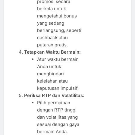
promosi secara
berkala untuk
mengetahui bonus
yang sedang
berlangsung, seperti
cashback atau
putaran gratis.
Tetapkan Waktu Bermain:
Atur waktu bermain
Anda untuk
menghindari
kelelahan atau
keputusan impulsif.
Periksa RTP dan Volatilitas:
Pilih permainan
dengan RTP tinggi
dan volatilitas yang
sesuai dengan gaya
bermain Anda.