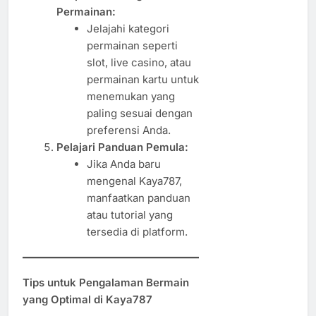
Permainan:
Jelajahi kategori
permainan seperti
slot, live casino, atau
permainan kartu untuk
menemukan yang
paling sesuai dengan
preferensi Anda.
Pelajari Panduan Pemula:
Jika Anda baru
mengenal Kaya787,
manfaatkan panduan
atau tutorial yang
tersedia di platform.
Tips untuk Pengalaman Bermain
yang Optimal di Kaya787