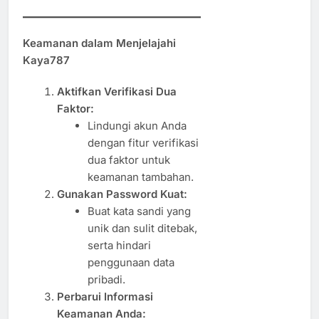
Keamanan dalam Menjelajahi
Kaya787
Aktifkan Verifikasi Dua
Faktor:
Lindungi akun Anda
dengan fitur verifikasi
dua faktor untuk
keamanan tambahan.
Gunakan Password Kuat:
Buat kata sandi yang
unik dan sulit ditebak,
serta hindari
penggunaan data
pribadi.
Perbarui Informasi
Keamanan Anda: