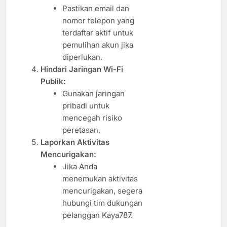
Pastikan email dan
nomor telepon yang
terdaftar aktif untuk
pemulihan akun jika
diperlukan.
Hindari Jaringan Wi-Fi
Publik:
Gunakan jaringan
pribadi untuk
mencegah risiko
peretasan.
Laporkan Aktivitas
Mencurigakan:
Jika Anda
menemukan aktivitas
mencurigakan, segera
hubungi tim dukungan
pelanggan Kaya787.