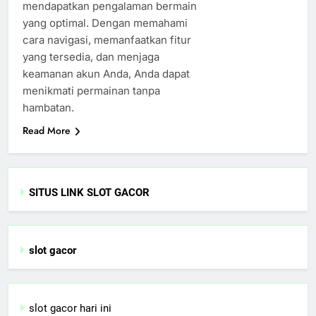
mendapatkan pengalaman bermain
yang optimal. Dengan memahami
cara navigasi, memanfaatkan fitur
yang tersedia, dan menjaga
keamanan akun Anda, Anda dapat
menikmati permainan tanpa
hambatan.
Read More
SITUS LINK SLOT GACOR
slot gacor
slot gacor hari ini