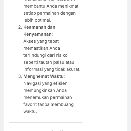
membantu Anda menikmati
setiap permainan dengan
lebih optimal.
Keamanan dan
Kenyamanan:
Akses yang tepat
memastikan Anda
terlindungi dari risiko
seperti tautan palsu atau
informasi yang tidak akurat.
Menghemat Waktu:
Navigasi yang efisien
memungkinkan Anda
menemukan permainan
favorit tanpa membuang
waktu.