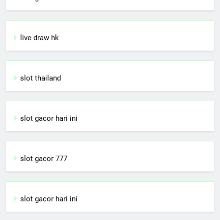
live draw hk
slot thailand
slot gacor hari ini
slot gacor 777
slot gacor hari ini