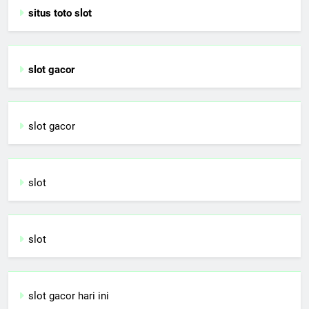
situs toto slot
slot gacor
slot gacor
slot
slot
slot gacor hari ini