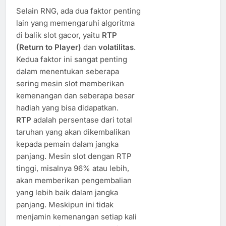
Selain RNG, ada dua faktor penting
lain yang memengaruhi algoritma
di balik slot gacor, yaitu
RTP
(Return to Player)
dan
volatilitas
.
Kedua faktor ini sangat penting
dalam menentukan seberapa
sering mesin slot memberikan
kemenangan dan seberapa besar
hadiah yang bisa didapatkan.
RTP
adalah persentase dari total
taruhan yang akan dikembalikan
kepada pemain dalam jangka
panjang. Mesin slot dengan RTP
tinggi, misalnya 96% atau lebih,
akan memberikan pengembalian
yang lebih baik dalam jangka
panjang. Meskipun ini tidak
menjamin kemenangan setiap kali