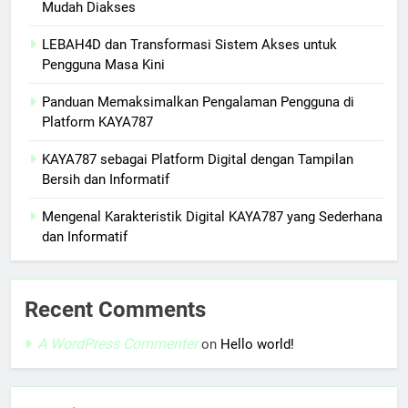
Mudah Diakses
LEBAH4D dan Transformasi Sistem Akses untuk
Pengguna Masa Kini
Panduan Memaksimalkan Pengalaman Pengguna di
Platform KAYA787
KAYA787 sebagai Platform Digital dengan Tampilan
Bersih dan Informatif
Mengenal Karakteristik Digital KAYA787 yang Sederhana
dan Informatif
Recent Comments
A WordPress Commenter
on
Hello world!