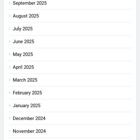
September 2025
August 2025
July 2025
June 2025
May 2025
April 2025
March 2025
February 2025
January 2025
December 2024
November 2024