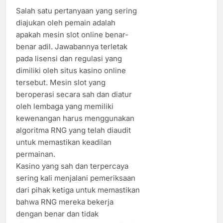
Salah satu pertanyaan yang sering
diajukan oleh pemain adalah
apakah mesin slot online benar-
benar adil. Jawabannya terletak
pada lisensi dan regulasi yang
dimiliki oleh situs kasino online
tersebut. Mesin slot yang
beroperasi secara sah dan diatur
oleh lembaga yang memiliki
kewenangan harus menggunakan
algoritma RNG yang telah diaudit
untuk memastikan keadilan
permainan.
Kasino yang sah dan terpercaya
sering kali menjalani pemeriksaan
dari pihak ketiga untuk memastikan
bahwa RNG mereka bekerja
dengan benar dan tidak