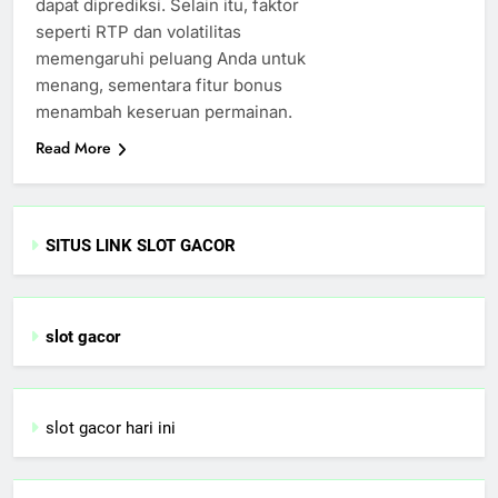
dapat diprediksi. Selain itu, faktor
seperti RTP dan volatilitas
memengaruhi peluang Anda untuk
menang, sementara fitur bonus
menambah keseruan permainan.
Read More
SITUS LINK SLOT GACOR
slot gacor
slot gacor hari ini