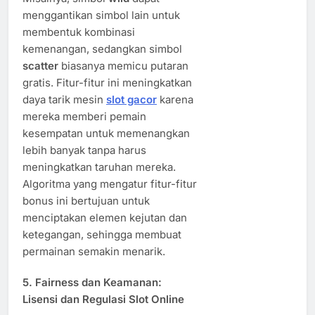
menggantikan simbol lain untuk
membentuk kombinasi
kemenangan, sedangkan simbol
scatter
biasanya memicu putaran
gratis. Fitur-fitur ini meningkatkan
daya tarik mesin
slot gacor
karena
mereka memberi pemain
kesempatan untuk memenangkan
lebih banyak tanpa harus
meningkatkan taruhan mereka.
Algoritma yang mengatur fitur-fitur
bonus ini bertujuan untuk
menciptakan elemen kejutan dan
ketegangan, sehingga membuat
permainan semakin menarik.
5.
Fairness dan Keamanan:
Lisensi dan Regulasi Slot Online