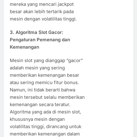
mereka yang mencari jackpot
besar akan lebih tertarik pada
mesin dengan volatilitas tinggi.
3.
Algoritma Slot Gacor:
Pengaturan Pemenang dan
Kemenangan
Mesin slot yang dianggap “gacor”
adalah mesin yang sering
memberikan kemenangan besar
atau sering memicu fitur bonus.
Namun, ini tidak berarti bahwa
mesin tersebut selalu memberikan
kemenangan secara teratur.
Algoritma yang ada di mesin slot,
khususnya mesin dengan
volatilitas tinggi, dirancang untuk
memberikan kemenangan dalam