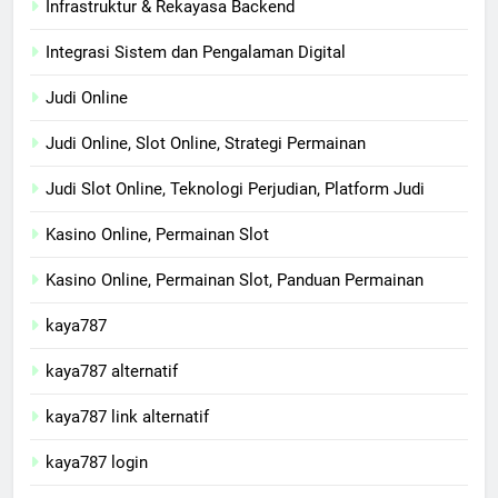
Infrastruktur & Rekayasa Backend
Integrasi Sistem dan Pengalaman Digital
Judi Online
Judi Online, Slot Online, Strategi Permainan
Judi Slot Online, Teknologi Perjudian, Platform Judi
Kasino Online, Permainan Slot
Kasino Online, Permainan Slot, Panduan Permainan
kaya787
kaya787 alternatif
kaya787 link alternatif
kaya787 login