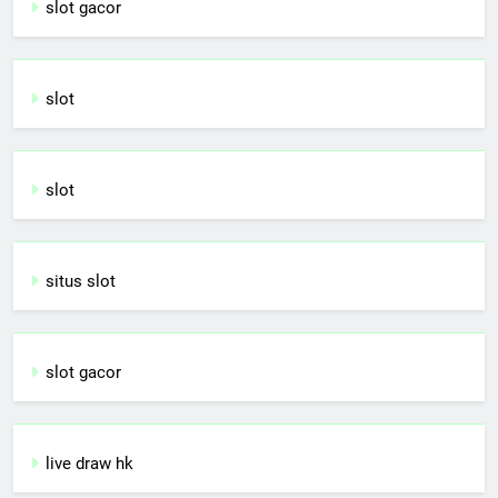
slot gacor
slot
slot
situs slot
slot gacor
live draw hk