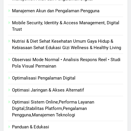
Manajemen Akun dan Pengalaman Pengguna
Mobile Security, Identity & Access Management, Digital
Trust
Nutrisi & Diet Sehat Kesehatan Umum Gaya Hidup &
Kebiasaan Sehat Edukasi Gizi Wellness & Healthy Living
Observasi Mode Normal • Analisis Respons Reel • Studi
Pola Visual Permainan
Optimalisasi Pengalaman Digital
Optimasi Jaringan & Akses Alternatif
Optimasi Sistem Online,Performa Layanan
Digital,Stabilitas Platform,Pengalaman
Pengguna,Manajemen Teknologi
Panduan & Edukasi