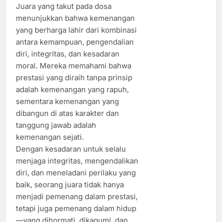
Juara yang takut pada dosa
menunjukkan bahwa kemenangan
yang berharga lahir dari kombinasi
antara kemampuan, pengendalian
diri, integritas, dan kesadaran
moral. Mereka memahami bahwa
prestasi yang diraih tanpa prinsip
adalah kemenangan yang rapuh,
sementara kemenangan yang
dibangun di atas karakter dan
tanggung jawab adalah
kemenangan sejati.
Dengan kesadaran untuk selalu
menjaga integritas, mengendalikan
diri, dan meneladani perilaku yang
baik, seorang juara tidak hanya
menjadi pemenang dalam prestasi,
tetapi juga pemenang dalam hidup
—yang dihormati, dikagumi, dan