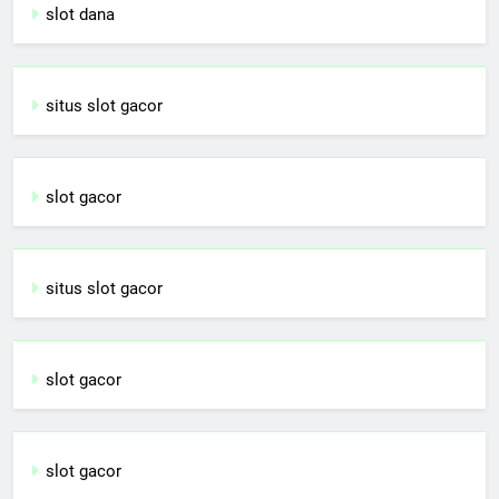
slot dana
situs slot gacor
slot gacor
situs slot gacor
slot gacor
slot gacor