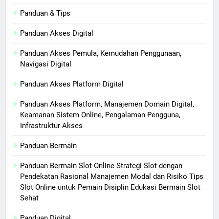
Panduan & Tips
Panduan Akses Digital
Panduan Akses Pemula, Kemudahan Penggunaan,
Navigasi Digital
Panduan Akses Platform Digital
Panduan Akses Platform, Manajemen Domain Digital,
Keamanan Sistem Online, Pengalaman Pengguna,
Infrastruktur Akses
Panduan Bermain
Panduan Bermain Slot Online Strategi Slot dengan
Pendekatan Rasional Manajemen Modal dan Risiko Tips
Slot Online untuk Pemain Disiplin Edukasi Bermain Slot
Sehat
Panduan Digital