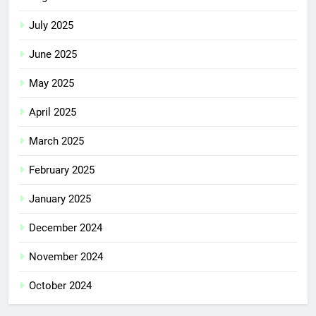
July 2025
June 2025
May 2025
April 2025
March 2025
February 2025
January 2025
December 2024
November 2024
October 2024