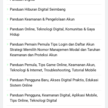
Panduan Hiburan Digital Seimbang
Panduan Keamanan & Pengelolaan Akun
Panduan Online, Teknologi Digital, Komunitas & Gaya
Hidup
Panduan Pemain Pemula Tips Login dan Daftar Akun
Strategi Memilih Nomor Manajemen Modal dan Taruhan
Keamanan dan Proteksi Akun
Panduan Pemula, Tips Game Online, Keamanan Akun,
Teknologi & Internet, Troubleshooting, Tutorial Mobile
Panduan Pengguna Baru, Akses Digital Praktis, Edukasi
Sistem Online
Panduan Pengguna, Keamanan Digital, Aplikasi Mobile,
Tips Online, Teknologi Digital