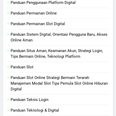
Panduan Penggunaan Platform Digital
Panduan Permainan Online
Panduan Permainan Slot Digital
Panduan Sistem Digital, Orientasi Pengguna Baru, Akses
Online Aman
Panduan Situs Aman, Keamanan Akun, Strategi Login,
Tips Bermain Online, Teknologi Platform
Panduan Slot
Panduan Slot Online Strategi Bermain Terarah
Manajemen Modal Slot Tips Pemula Slot Online Hiburan
Digital
Panduan Teknis Login
Panduan Teknologi & Digital