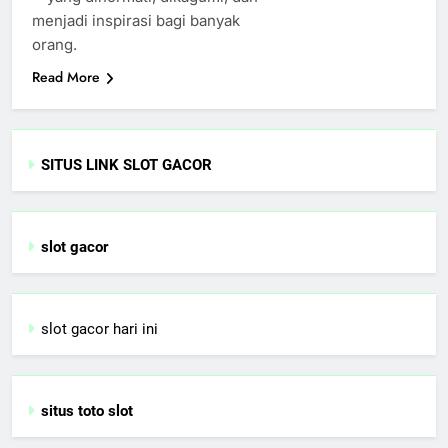
menjadi inspirasi bagi banyak
orang.
Read More
SITUS LINK SLOT GACOR
slot gacor
slot gacor hari ini
situs toto slot