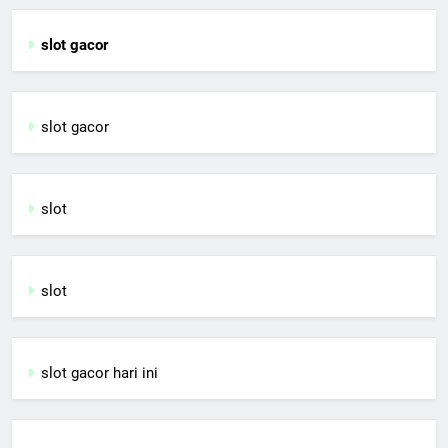
slot gacor
slot gacor
slot
slot
slot gacor hari ini