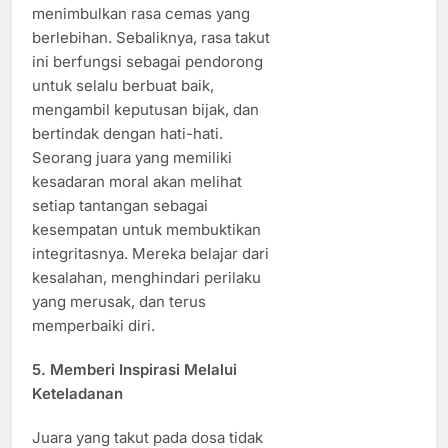
menimbulkan rasa cemas yang
berlebihan. Sebaliknya, rasa takut
ini berfungsi sebagai pendorong
untuk selalu berbuat baik,
mengambil keputusan bijak, dan
bertindak dengan hati-hati.
Seorang juara yang memiliki
kesadaran moral akan melihat
setiap tantangan sebagai
kesempatan untuk membuktikan
integritasnya. Mereka belajar dari
kesalahan, menghindari perilaku
yang merusak, dan terus
memperbaiki diri.
5. Memberi Inspirasi Melalui
Keteladanan
Juara yang takut pada dosa tidak