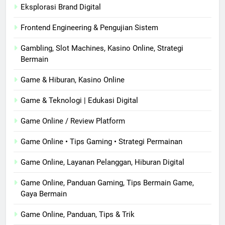
Eksplorasi Brand Digital
Frontend Engineering & Pengujian Sistem
Gambling, Slot Machines, Kasino Online, Strategi
Bermain
Game & Hiburan, Kasino Online
Game & Teknologi | Edukasi Digital
Game Online / Review Platform
Game Online • Tips Gaming • Strategi Permainan
Game Online, Layanan Pelanggan, Hiburan Digital
Game Online, Panduan Gaming, Tips Bermain Game,
Gaya Bermain
Game Online, Panduan, Tips & Trik