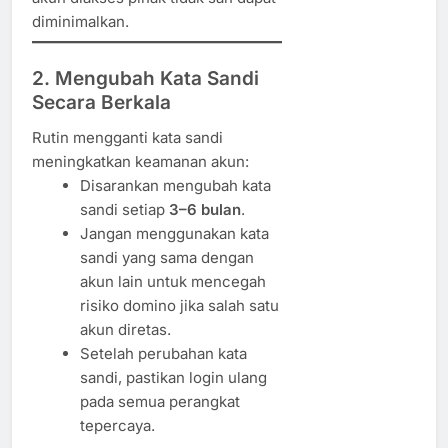
diminimalkan.
2. Mengubah Kata Sandi
Secara Berkala
Rutin mengganti kata sandi
meningkatkan keamanan akun:
Disarankan mengubah kata
sandi setiap
3–6 bulan
.
Jangan menggunakan kata
sandi yang sama dengan
akun lain untuk mencegah
risiko domino jika salah satu
akun diretas.
Setelah perubahan kata
sandi, pastikan login ulang
pada semua perangkat
tepercaya.