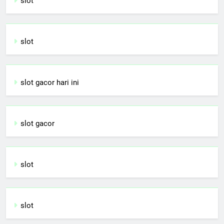
slot
slot
slot gacor hari ini
slot gacor
slot
slot