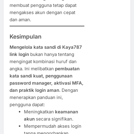
membuat pengguna tetap dapat
mengakses akun dengan cepat
dan aman.
Kesimpulan
Mengelola kata sandi di Kaya787
link login
bukan hanya tentang
mengingat kombinasi huruf dan
angka. Ini melibatkan
pembuatan
kata sandi kuat, penggunaan
password manager, aktivasi MFA,
dan praktik login aman
. Dengan
menerapkan panduan ini,
pengguna dapat:
Meningkatkan
keamanan
akun
secara signifikan.
Mempermudah akses login
tanpa mengorbankan