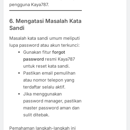
pengguna Kaya787.
6. Mengatasi Masalah Kata
Sandi
Masalah kata sandi umum meliputi
lupa password atau akun terkunci:
Gunakan fitur
forgot
password
resmi Kaya787
untuk reset kata sandi.
Pastikan email pemulihan
atau nomor telepon yang
terdaftar selalu aktif.
Jika menggunakan
password manager, pastikan
master password aman dan
sulit ditebak.
Pemahaman langkah-langkah ini