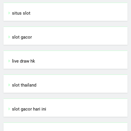
situs slot
slot gacor
live draw hk
slot thailand
slot gacor hari ini