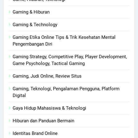
Gaming & Hiburan
Gaming & Technology
Gaming Etika Online Tips & Trik Kesehatan Mental
Pengembangan Diri
Gaming Strategy, Competitive Play, Player Development,
Game Psychology, Tactical Gaming
Gaming, Judi Online, Review Situs
Gaming, Teknologi, Pengalaman Pengguna, Platform
Digital
Gaya Hidup Mahasiswa & Teknologi
Hiburan dan Panduan Bermain
Identitas Brand Online