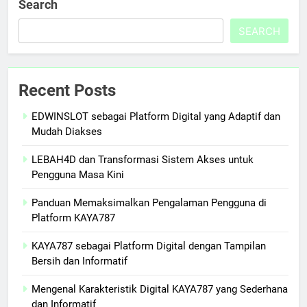
Search
SEARCH
Recent Posts
EDWINSLOT sebagai Platform Digital yang Adaptif dan
Mudah Diakses
LEBAH4D dan Transformasi Sistem Akses untuk
Pengguna Masa Kini
Panduan Memaksimalkan Pengalaman Pengguna di
Platform KAYA787
KAYA787 sebagai Platform Digital dengan Tampilan
Bersih dan Informatif
Mengenal Karakteristik Digital KAYA787 yang Sederhana
dan Informatif