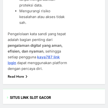
proteksi data.
Mengurangi risiko
kesalahan atau akses tidak
sah.
Pengelolaan kata sandi yang tepat
adalah bagian penting dari
pengalaman digital yang aman,
efisien, dan nyaman
, sehingga
setiap pengguna
kaya787 link
login
dapat menggunakan platform
dengan percaya diri.
Read More
SITUS LINK SLOT GACOR