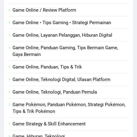
Game Online / Review Platform
Game Online • Tips Gaming • Strategi Permainan
Game Online, Layanan Pelanggan, Hiburan Digital
Game Online, Panduan Gaming, Tips Bermain Game,
Gaya Bermain
Game Online, Panduan, Tips & Trik
Game Online, Teknologi Digital, Ulasan Platform
Game Online, Teknologi, Panduan Pemula
Game Pokémon, Panduan Pokémon, Strategi Pokémon,
Tips & Trik Pokémon
Game Strategy & Skill Enhancement
Game, Hiburan, Teknologi