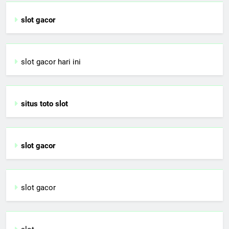
slot gacor
slot gacor hari ini
situs toto slot
slot gacor
slot gacor