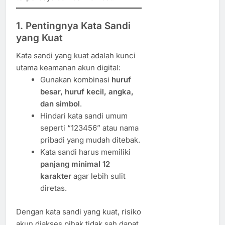
1. Pentingnya Kata Sandi
yang Kuat
Kata sandi yang kuat adalah kunci
utama keamanan akun digital:
Gunakan kombinasi
huruf
besar, huruf kecil, angka,
dan simbol
.
Hindari kata sandi umum
seperti “123456” atau nama
pribadi yang mudah ditebak.
Kata sandi harus memiliki
panjang minimal 12
karakter
agar lebih sulit
diretas.
Dengan kata sandi yang kuat, risiko
akun diakses pihak tidak sah dapat