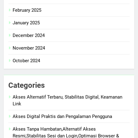
February 2025
January 2025
December 2024
November 2024
October 2024
Categories
Akses Alternatif Terbaru, Stabilitas Digital, Keamanan
Link
Akses Digital Praktis dan Pengalaman Pengguna
Akses Tanpa Hambatan,Alternatif Akses
Resmi,Stabilitas Sesi dan Login,Optimasi Browser &