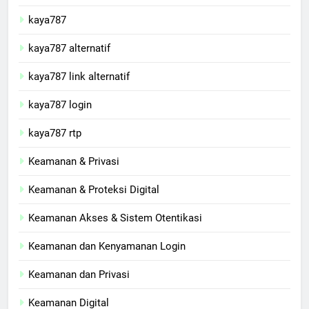
kaya787
kaya787 alternatif
kaya787 link alternatif
kaya787 login
kaya787 rtp
Keamanan & Privasi
Keamanan & Proteksi Digital
Keamanan Akses & Sistem Otentikasi
Keamanan dan Kenyamanan Login
Keamanan dan Privasi
Keamanan Digital