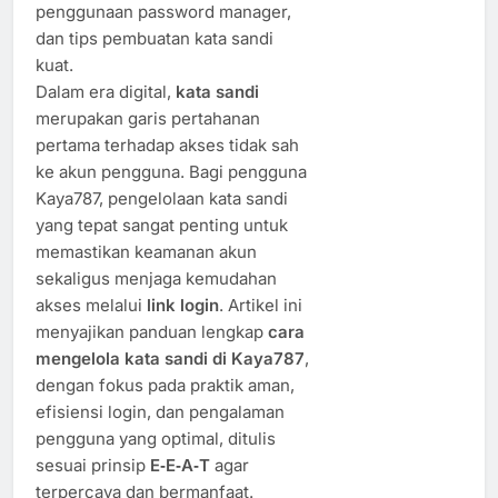
penggunaan password manager,
dan tips pembuatan kata sandi
kuat.
Dalam era digital,
kata sandi
merupakan garis pertahanan
pertama terhadap akses tidak sah
ke akun pengguna. Bagi pengguna
Kaya787, pengelolaan kata sandi
yang tepat sangat penting untuk
memastikan keamanan akun
sekaligus menjaga kemudahan
akses melalui
link login
. Artikel ini
menyajikan panduan lengkap
cara
mengelola kata sandi di Kaya787
,
dengan fokus pada praktik aman,
efisiensi login, dan pengalaman
pengguna yang optimal, ditulis
sesuai prinsip
E‑E‑A‑T
agar
terpercaya dan bermanfaat.