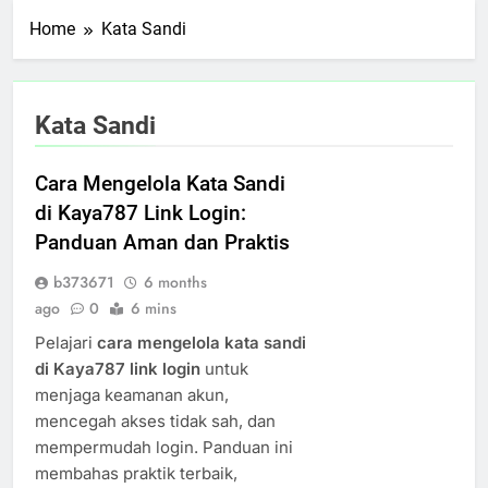
Home
Kata Sandi
Kata Sandi
Cara Mengelola Kata Sandi
di Kaya787 Link Login:
Panduan Aman dan Praktis
b373671
6 months
ago
0
6 mins
Pelajari
cara mengelola kata sandi
di Kaya787 link login
untuk
menjaga keamanan akun,
mencegah akses tidak sah, dan
mempermudah login. Panduan ini
membahas praktik terbaik,