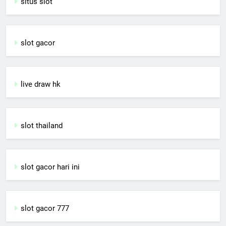
situs slot
slot gacor
live draw hk
slot thailand
slot gacor hari ini
slot gacor 777