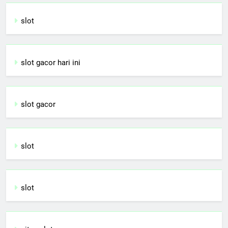
slot
slot gacor hari ini
slot gacor
slot
slot