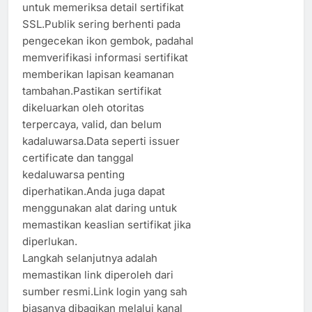
untuk memeriksa detail sertifikat
SSL.Publik sering berhenti pada
pengecekan ikon gembok, padahal
memverifikasi informasi sertifikat
memberikan lapisan keamanan
tambahan.Pastikan sertifikat
dikeluarkan oleh otoritas
terpercaya, valid, dan belum
kadaluwarsa.Data seperti issuer
certificate dan tanggal
kedaluwarsa penting
diperhatikan.Anda juga dapat
menggunakan alat daring untuk
memastikan keaslian sertifikat jika
diperlukan.
Langkah selanjutnya adalah
memastikan link diperoleh dari
sumber resmi.Link login yang sah
biasanya dibagikan melalui kanal