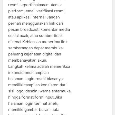
resmi seperti halaman utama
platform, email verifikasi resmi,
atau aplikasi internal.Jangan
pernah menggunakan link dari
pesan broadcast, komentar media
sosial acak, atau sumber tidak
dikenal.Kebiasaan menerima link
sembarangan dapat membuka
peluang kejahatan digital dan
membahayakan akun.
Langkah kelima adalah memeriksa
inkonsistensi tampilan
halaman.Login resmi biasanya
memiliki tampilan konsisten dari
sisi logo, desain, warna antarmuka,
hingga format form input.Jika
halaman login terlihat aneh,
memiliki gambar buram, tata