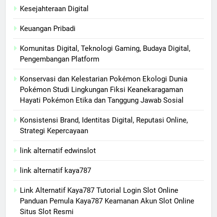
Kesejahteraan Digital
Keuangan Pribadi
Komunitas Digital, Teknologi Gaming, Budaya Digital,
Pengembangan Platform
Konservasi dan Kelestarian Pokémon Ekologi Dunia
Pokémon Studi Lingkungan Fiksi Keanekaragaman
Hayati Pokémon Etika dan Tanggung Jawab Sosial
Konsistensi Brand, Identitas Digital, Reputasi Online,
Strategi Kepercayaan
link alternatif edwinslot
link alternatif kaya787
Link Alternatif Kaya787 Tutorial Login Slot Online
Panduan Pemula Kaya787 Keamanan Akun Slot Online
Situs Slot Resmi