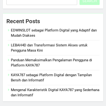
SEARCH
Recent Posts
EDWINSLOT sebagai Platform Digital yang Adaptif dan
Mudah Diakses
LEBAH4D dan Transformasi Sistem Akses untuk
Pengguna Masa Kini
Panduan Memaksimalkan Pengalaman Pengguna di
Platform KAYA787
KAYA787 sebagai Platform Digital dengan Tampilan
Bersih dan Informatif
Mengenal Karakteristik Digital KAYA787 yang Sederhana
dan Informatif