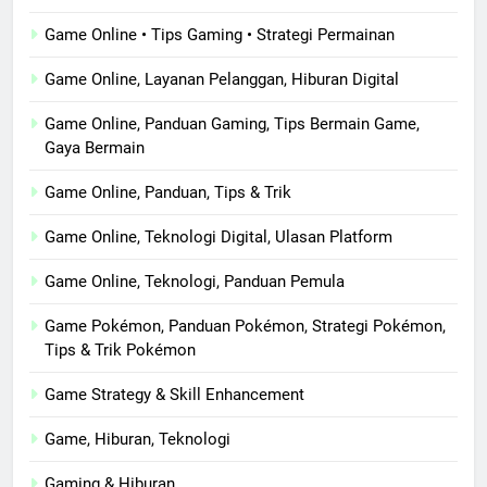
Game Online • Tips Gaming • Strategi Permainan
Game Online, Layanan Pelanggan, Hiburan Digital
Game Online, Panduan Gaming, Tips Bermain Game,
Gaya Bermain
Game Online, Panduan, Tips & Trik
Game Online, Teknologi Digital, Ulasan Platform
Game Online, Teknologi, Panduan Pemula
Game Pokémon, Panduan Pokémon, Strategi Pokémon,
Tips & Trik Pokémon
Game Strategy & Skill Enhancement
Game, Hiburan, Teknologi
Gaming & Hiburan