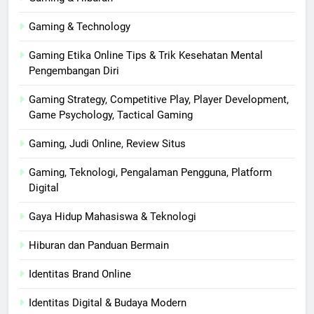
Gaming & Technology
Gaming Etika Online Tips & Trik Kesehatan Mental
Pengembangan Diri
Gaming Strategy, Competitive Play, Player Development,
Game Psychology, Tactical Gaming
Gaming, Judi Online, Review Situs
Gaming, Teknologi, Pengalaman Pengguna, Platform
Digital
Gaya Hidup Mahasiswa & Teknologi
Hiburan dan Panduan Bermain
Identitas Brand Online
Identitas Digital & Budaya Modern