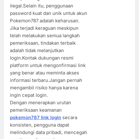
ilegal.Selain itu, penggunaan
password kuat dan unik untuk akun
Pokemon787 adalah keharusan.
Jika terjadi keraguan meskipun
telah melakukan semua langkah
pemeriksaan, tindakan terbaik
adalah tidak melanjutkan
login.Kontak dukungan resmi
platform untuk mengonfirmasi link
yang benar atau meminta akses
informasi terbaru.Jangan pernah
mengambil risiko hanya karena
ingin cepat login.
Dengan menerapkan urutan
pemeriksaan keamanan
pokemon787 link login
secara
konsisten, pengguna dapat
melindungi data pribadi, mencegah