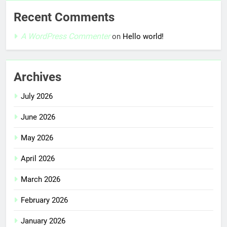
Recent Comments
A WordPress Commenter
on
Hello world!
Archives
July 2026
June 2026
May 2026
April 2026
March 2026
February 2026
January 2026