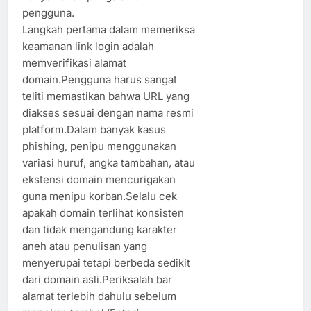
pengguna.
Langkah pertama dalam memeriksa
keamanan link login adalah
memverifikasi alamat
domain.Pengguna harus sangat
teliti memastikan bahwa URL yang
diakses sesuai dengan nama resmi
platform.Dalam banyak kasus
phishing, penipu menggunakan
variasi huruf, angka tambahan, atau
ekstensi domain mencurigakan
guna menipu korban.Selalu cek
apakah domain terlihat konsisten
dan tidak mengandung karakter
aneh atau penulisan yang
menyerupai tetapi berbeda sedikit
dari domain asli.Periksalah bar
alamat terlebih dahulu sebelum