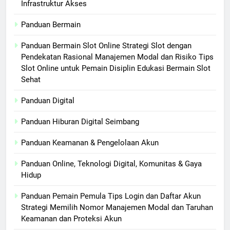
Infrastruktur Akses
Panduan Bermain
Panduan Bermain Slot Online Strategi Slot dengan
Pendekatan Rasional Manajemen Modal dan Risiko Tips
Slot Online untuk Pemain Disiplin Edukasi Bermain Slot
Sehat
Panduan Digital
Panduan Hiburan Digital Seimbang
Panduan Keamanan & Pengelolaan Akun
Panduan Online, Teknologi Digital, Komunitas & Gaya
Hidup
Panduan Pemain Pemula Tips Login dan Daftar Akun
Strategi Memilih Nomor Manajemen Modal dan Taruhan
Keamanan dan Proteksi Akun