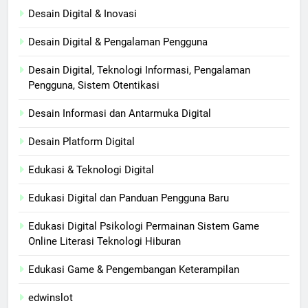
Desain Digital & Inovasi
Desain Digital & Pengalaman Pengguna
Desain Digital, Teknologi Informasi, Pengalaman
Pengguna, Sistem Otentikasi
Desain Informasi dan Antarmuka Digital
Desain Platform Digital
Edukasi & Teknologi Digital
Edukasi Digital dan Panduan Pengguna Baru
Edukasi Digital Psikologi Permainan Sistem Game
Online Literasi Teknologi Hiburan
Edukasi Game & Pengembangan Keterampilan
edwinslot