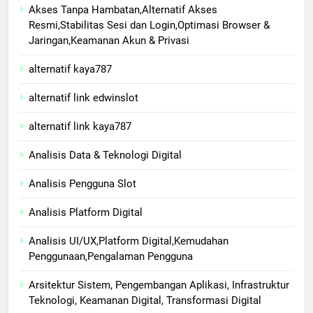
Akses Tanpa Hambatan,Alternatif Akses
Resmi,Stabilitas Sesi dan Login,Optimasi Browser &
Jaringan,Keamanan Akun & Privasi
alternatif kaya787
alternatif link edwinslot
alternatif link kaya787
Analisis Data & Teknologi Digital
Analisis Pengguna Slot
Analisis Platform Digital
Analisis UI/UX,Platform Digital,Kemudahan
Penggunaan,Pengalaman Pengguna
Arsitektur Sistem, Pengembangan Aplikasi, Infrastruktur
Teknologi, Keamanan Digital, Transformasi Digital