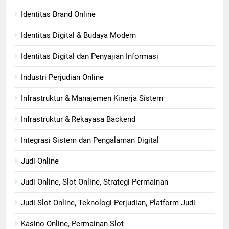
Identitas Brand Online
Identitas Digital & Budaya Modern
Identitas Digital dan Penyajian Informasi
Industri Perjudian Online
Infrastruktur & Manajemen Kinerja Sistem
Infrastruktur & Rekayasa Backend
Integrasi Sistem dan Pengalaman Digital
Judi Online
Judi Online, Slot Online, Strategi Permainan
Judi Slot Online, Teknologi Perjudian, Platform Judi
Kasino Online, Permainan Slot