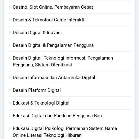
Casino, Slot Online, Pembayaran Cepat
Desain & Teknologi Game Interaktif
Desain Digital & Inovasi
Desain Digital & Pengalaman Pengguna
Desain Digital, Teknologi Informasi, Pengalaman
Pengguna, Sistem Otentikasi
Desain Informasi dan Antarmuka Digital
Desain Platform Digital
Edukasi & Teknologi Digital
Edukasi Digital dan Panduan Pengguna Baru
Edukasi Digital Psikologi Permainan Sistem Game
Online Literasi Teknologi Hiburan