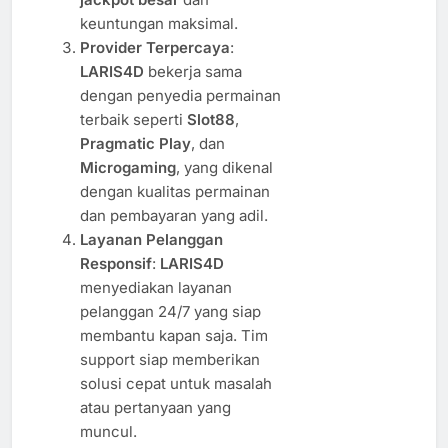
keuntungan maksimal.
Provider Terpercaya
:
LARIS4D
bekerja sama
dengan penyedia permainan
terbaik seperti
Slot88
,
Pragmatic Play
, dan
Microgaming
, yang dikenal
dengan kualitas permainan
dan pembayaran yang adil.
Layanan Pelanggan
Responsif
:
LARIS4D
menyediakan layanan
pelanggan 24/7 yang siap
membantu kapan saja. Tim
support siap memberikan
solusi cepat untuk masalah
atau pertanyaan yang
muncul.