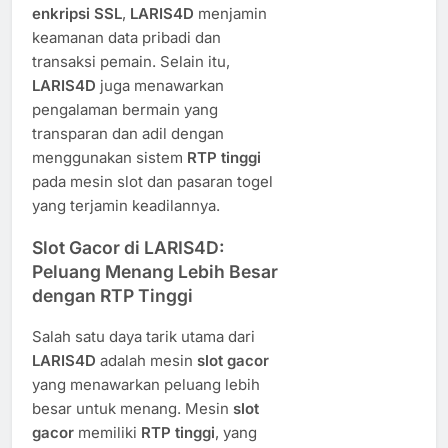
enkripsi SSL
,
LARIS4D
menjamin
keamanan data pribadi dan
transaksi pemain. Selain itu,
LARIS4D
juga menawarkan
pengalaman bermain yang
transparan dan adil dengan
menggunakan sistem
RTP tinggi
pada mesin slot dan pasaran togel
yang terjamin keadilannya.
Slot Gacor di LARIS4D:
Peluang Menang Lebih Besar
dengan RTP Tinggi
Salah satu daya tarik utama dari
LARIS4D
adalah mesin
slot gacor
yang menawarkan peluang lebih
besar untuk menang. Mesin
slot
gacor
memiliki
RTP tinggi
, yang