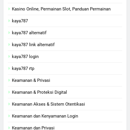
Kasino Online, Permainan Slot, Panduan Permainan
kaya787
kaya787 alternatif
kaya787 link alternatif
kaya787 login
kaya787 rtp
Keamanan & Privasi
Keamanan & Proteksi Digital
Keamanan Akses & Sistem Otentikasi
Keamanan dan Kenyamanan Login
Keamanan dan Privasi