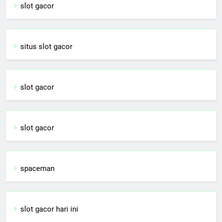
slot gacor
situs slot gacor
slot gacor
slot gacor
spaceman
slot gacor hari ini