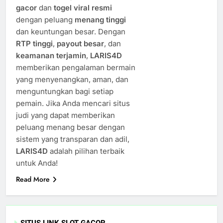
gacor
dan
togel viral resmi
dengan peluang
menang tinggi
dan keuntungan besar. Dengan
RTP tinggi
,
payout besar
, dan
keamanan terjamin
,
LARIS4D
memberikan pengalaman bermain
yang menyenangkan, aman, dan
menguntungkan bagi setiap
pemain. Jika Anda mencari situs
judi yang dapat memberikan
peluang menang besar dengan
sistem yang transparan dan adil,
LARIS4D
adalah pilihan terbaik
untuk Anda!
Read More
SITUS LINK SLOT GACOR