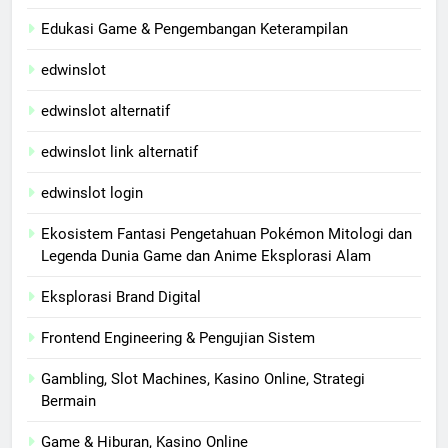
Edukasi Game & Pengembangan Keterampilan
edwinslot
edwinslot alternatif
edwinslot link alternatif
edwinslot login
Ekosistem Fantasi Pengetahuan Pokémon Mitologi dan
Legenda Dunia Game dan Anime Eksplorasi Alam
Eksplorasi Brand Digital
Frontend Engineering & Pengujian Sistem
Gambling, Slot Machines, Kasino Online, Strategi
Bermain
Game & Hiburan, Kasino Online