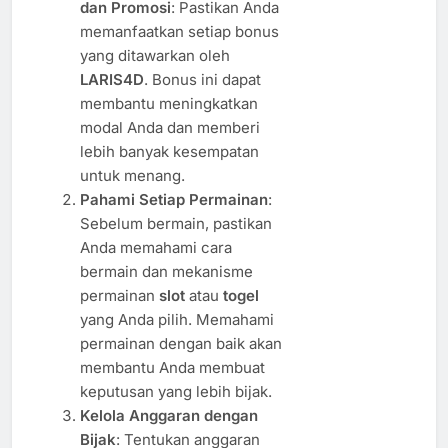
dan Promosi
: Pastikan Anda
memanfaatkan setiap bonus
yang ditawarkan oleh
LARIS4D
. Bonus ini dapat
membantu meningkatkan
modal Anda dan memberi
lebih banyak kesempatan
untuk menang.
Pahami Setiap Permainan
:
Sebelum bermain, pastikan
Anda memahami cara
bermain dan mekanisme
permainan
slot
atau
togel
yang Anda pilih. Memahami
permainan dengan baik akan
membantu Anda membuat
keputusan yang lebih bijak.
Kelola Anggaran dengan
Bijak
: Tentukan anggaran