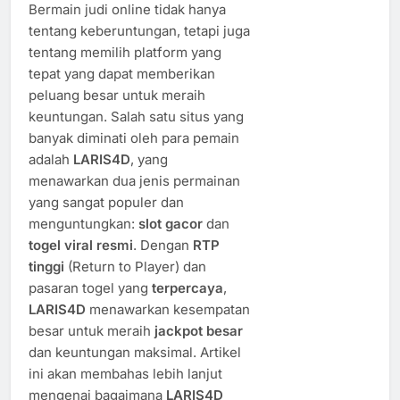
Bermain judi online tidak hanya
tentang keberuntungan, tetapi juga
tentang memilih platform yang
tepat yang dapat memberikan
peluang besar untuk meraih
keuntungan. Salah satu situs yang
banyak diminati oleh para pemain
adalah
LARIS4D
, yang
menawarkan dua jenis permainan
yang sangat populer dan
menguntungkan:
slot gacor
dan
togel viral resmi
. Dengan
RTP
tinggi
(Return to Player) dan
pasaran togel yang
terpercaya
,
LARIS4D
menawarkan kesempatan
besar untuk meraih
jackpot besar
dan keuntungan maksimal. Artikel
ini akan membahas lebih lanjut
mengenai bagaimana
LARIS4D