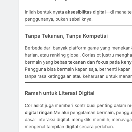
Inilah bentuk nyata
aksesibilitas digital
—di mana te
penggunanya, bukan sebaliknya.
Tanpa Tekanan, Tanpa Kompetisi
Berbeda dari banyak platform game yang menekanka
harian, atau ranking global, Corlaslot justru mengh
bermain yang
bebas tekanan dan fokus pada ke
Pengguna bisa bermain kapan saja, berhenti kapan s
tanpa rasa ketinggalan atau keharusan untuk mena
Ramah untuk Literasi Digital
Corlaslot juga memberi kontribusi penting dalam
me
digital ringan
.Melalui pengalaman bermain, penggun
dasar interaksi digital: mengklik, memilih, menavig
mengenal tampilan digital secara perlahan.