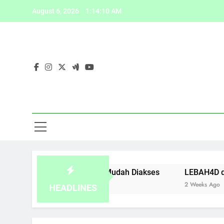
Skip
August 6, 2026
1:14:11 AM
to
content
Re-
Produk Ke
 yang Adaptif dan Mudah Diakses
LEBAH4D dan Transfor
2 Weeks Ago
HEADLINES