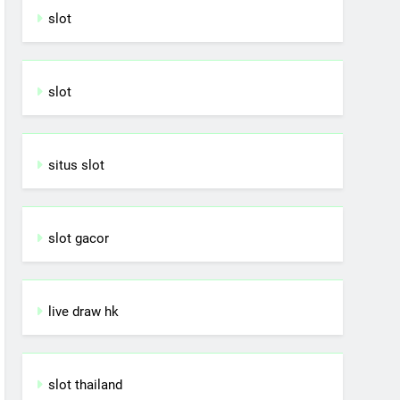
slot
slot
situs slot
slot gacor
live draw hk
slot thailand