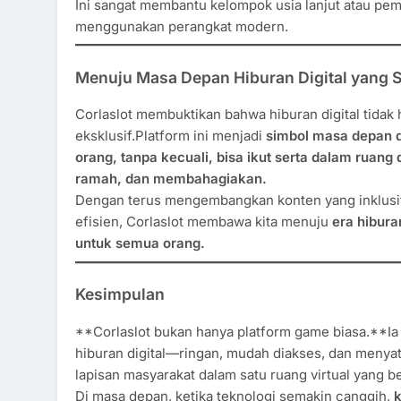
Ini sangat membantu kelompok usia lanjut atau pem
menggunakan perangkat modern.
Menuju Masa Depan Hiburan Digital yang S
Corlaslot membuktikan bahwa hiburan digital tidak 
eksklusif.Platform ini menjadi
simbol masa depan 
orang, tanpa kecuali, bisa ikut serta dalam ruang 
ramah, dan membahagiakan.
Dengan terus mengembangkan konten yang inklusif
efisien, Corlaslot membawa kita menuju
era hibur
untuk semua orang.
Kesimpulan
**Corlaslot bukan hanya platform game biasa.**Ia
hiburan digital—ringan, mudah diakses, dan menya
lapisan masyarakat dalam satu ruang virtual yang b
Di masa depan, ketika teknologi semakin canggih,
k