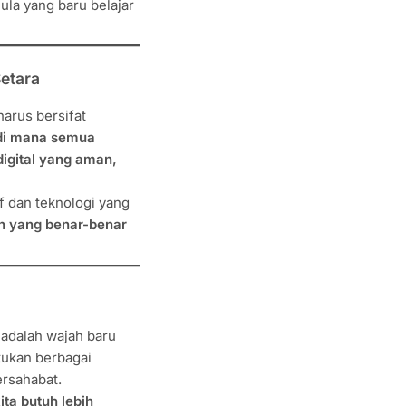
ula yang baru belajar
etara
harus bersifat
di mana semua
digital yang aman,
 dan teknologi yang
an yang benar-benar
 adalah wajah baru
tukan berbagai
ersahabat.
ita butuh lebih