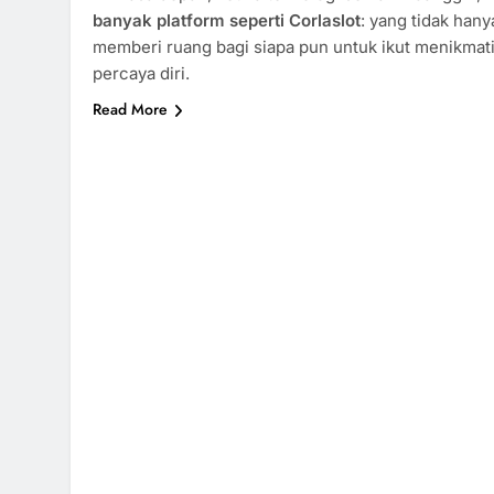
banyak platform seperti Corlaslot
: yang tidak hany
memberi ruang bagi siapa pun untuk ikut menikmati
percaya diri.
Read More