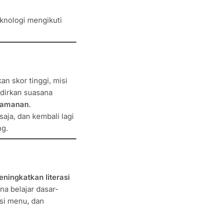
knologi mengikuti
n skor tinggi, misi
adirkan suasana
nyamanan
.
aja, dan kembali lagi
ng.
ningkatkan literasi
a belajar dasar-
asi menu, dan