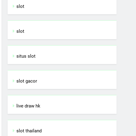
slot
slot
situs slot
slot gacor
live draw hk
slot thailand