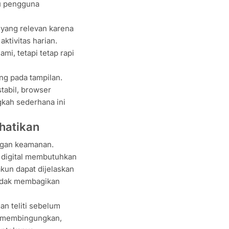
u pengguna
 yang relevan karena
ktivitas harian.
i, tetapi tetap rapi
ng pada tampilan.
tabil, browser
gkah sederhana ini
hatikan
ngan keamanan.
 digital membutuhkan
kun dapat dijelaskan
tidak membagikan
n teliti sebelum
a membingungkan,