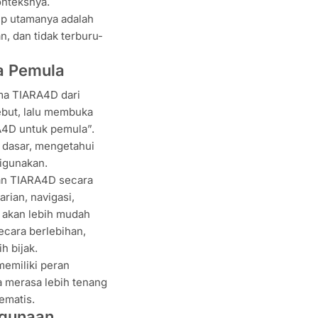
onteksnya.
ip utamanya adalah
, dan tidak terburu-
a Pemula
a TIARA4D dari
ebut, lalu membuka
A4D untuk pemula”.
 dasar, mengetahui
igunakan.
an TIARA4D secara
rian, navigasi,
 akan lebih mudah
ecara berlebihan,
h bijak.
emiliki peran
a merasa lebih tenang
ematis.
ggunaan