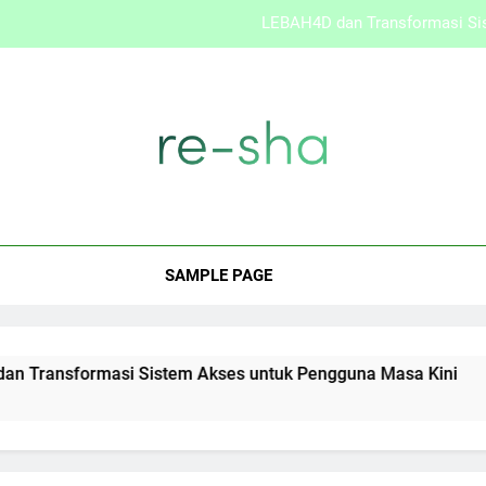
LEBAH4D dan Transformasi Si
Panduan Memaksimalkan Penga
KAYA787 sebagai Platform Digital 
EDWINSLOT sebagai Platform Di
Sha
LEBAH4D dan Transformasi Si
cantikan Alami Dari Jepang Untuk Kulit Sehat Dan Bercahaya. 
Panduan Memaksimalkan Penga
SAMPLE PAGE
KAYA787 sebagai Platform Digital 
masi Sistem Akses untuk Pengguna Masa Kini
Panduan
2 Weeks Ag