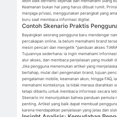
lebih baik berhenti sejenak dan memahami ulang k
Keamanan bukan hal yang harus dibuat rumit. Prins
menjaga privasi, menggunakan perangkat yang aman
buru saat membaca informasi digital.
Contoh Skenario Praktis Penggun
Bayangkan seorang pengguna baru mendengar nam
percakapan online. Ia belum memahami brand ters
mesin pencari dan mengetik “panduan akses TIAR
Tujuannya sederhana: ia ingin memahami informasi
alur akses, dan membaca penjelasan yang mudah d
Jika pengguna menemukan artikel yang menjelask
bertahap, mulai dari pengenalan brand, tujuan penca
pengalaman mobile, keamanan akun, hingga FAQ, ia
memahami konteksnya. Ia tidak merasa diarahkan s
tetapi dibantu untuk membaca informasi secara lebi
Skenario ini menunjukkan bahwa panduan pemula m
penting. Artikel yang baik dapat membuat penggun
karena mendapatkan penjelasan yang jelas dan sist
Insight Analisis: Kemudahan Pen