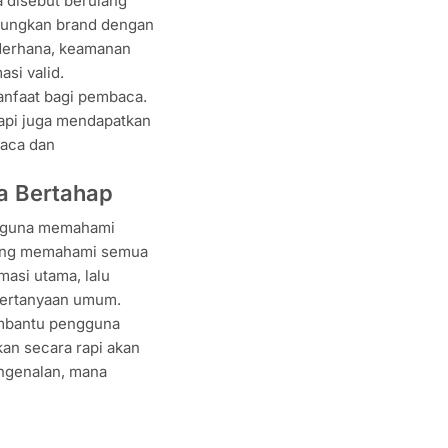
a disebut berulang
ubungkan brand dengan
ederhana, keamanan
asi valid.
anfaat bagi pembaca.
api juga mendapatkan
aca dan
a Bertahap
engguna memahami
gsung memahami semua
masi utama, lalu
pertanyaan umum.
mbantu pengguna
kan secara rapi akan
genalan, mana