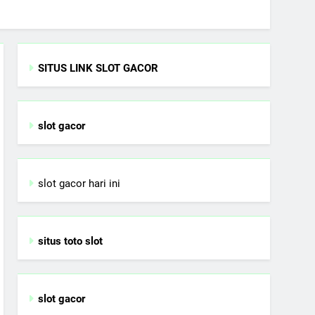
SITUS LINK SLOT GACOR
slot gacor
slot gacor hari ini
situs toto slot
slot gacor