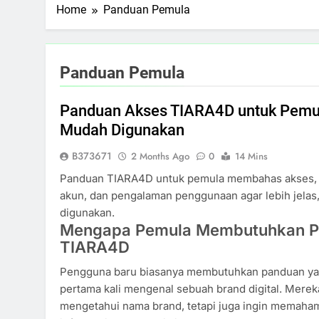
Home
Panduan Pemula
Panduan Pemula
Panduan Akses TIARA4D untuk Pemul
Mudah Digunakan
B373671
2 Months Ago
0
14 Mins
Panduan TIARA4D untuk pemula membahas akses, 
akun, dan pengalaman penggunaan agar lebih jelas
digunakan.
Mengapa Pemula Membutuhkan P
TIARA4D
Pengguna baru biasanya membutuhkan panduan ya
pertama kali mengenal sebuah brand digital. Mereka
mengetahui nama brand, tetapi juga ingin memah