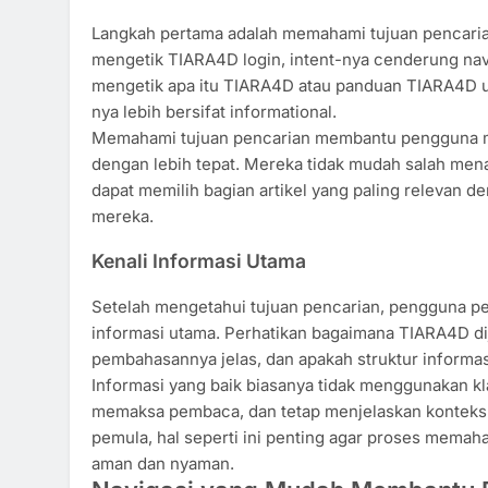
Langkah pertama adalah memahami tujuan pencaria
mengetik TIARA4D login, intent-nya cenderung navi
mengetik apa itu TIARA4D atau panduan TIARA4D u
nya lebih bersifat informational.
Memahami tujuan pencarian membantu pengguna 
dengan lebih tepat. Mereka tidak mudah salah men
dapat memilih bagian artikel yang paling relevan 
mereka.
Kenali Informasi Utama
Setelah mengetahui tujuan pencarian, pengguna p
informasi utama. Perhatikan bagaimana TIARA4D di
pembahasannya jelas, dan apakah struktur informas
Informasi yang baik biasanya tidak menggunakan kla
memaksa pembaca, dan tetap menjelaskan konteks s
pemula, hal seperti ini penting agar proses memaha
aman dan nyaman.