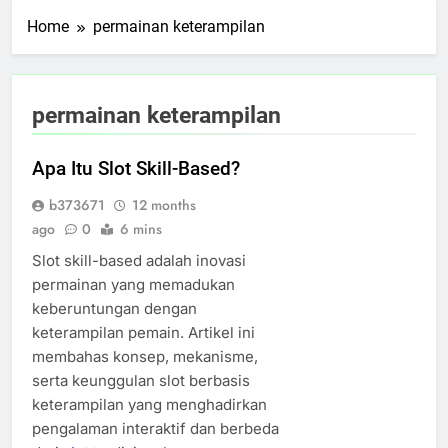
Home
permainan keterampilan
permainan keterampilan
Apa Itu Slot Skill-Based?
b373671
12 months
ago
0
6 mins
Slot skill-based adalah inovasi
permainan yang memadukan
keberuntungan dengan
keterampilan pemain. Artikel ini
membahas konsep, mekanisme,
serta keunggulan slot berbasis
keterampilan yang menghadirkan
pengalaman interaktif dan berbeda