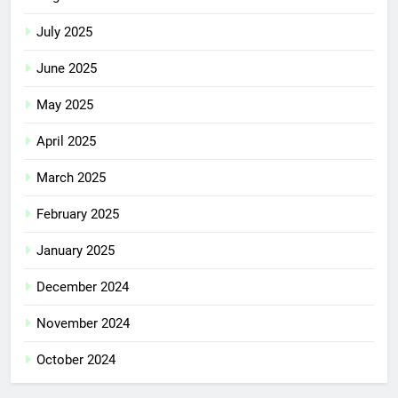
July 2025
June 2025
May 2025
April 2025
March 2025
February 2025
January 2025
December 2024
November 2024
October 2024