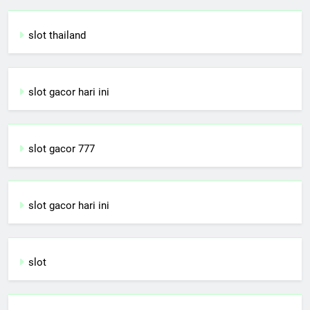
slot thailand
slot gacor hari ini
slot gacor 777
slot gacor hari ini
slot