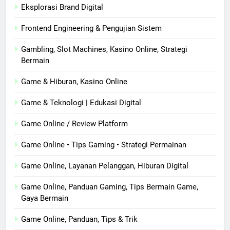
Eksplorasi Brand Digital
Frontend Engineering & Pengujian Sistem
Gambling, Slot Machines, Kasino Online, Strategi
Bermain
Game & Hiburan, Kasino Online
Game & Teknologi | Edukasi Digital
Game Online / Review Platform
Game Online • Tips Gaming • Strategi Permainan
Game Online, Layanan Pelanggan, Hiburan Digital
Game Online, Panduan Gaming, Tips Bermain Game,
Gaya Bermain
Game Online, Panduan, Tips & Trik