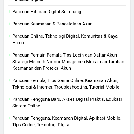
Panduan Hiburan Digital Seimbang
Panduan Keamanan & Pengelolaan Akun
Panduan Online, Teknologi Digital, Komunitas & Gaya
Hidup
Panduan Pemain Pemula Tips Login dan Daftar Akun
Strategi Memilih Nomor Manajemen Modal dan Taruhan
Keamanan dan Proteksi Akun
Panduan Pemula, Tips Game Online, Keamanan Akun,
Teknologi & Internet, Troubleshooting, Tutorial Mobile
Panduan Pengguna Baru, Akses Digital Praktis, Edukasi
Sistem Online
Panduan Pengguna, Keamanan Digital, Aplikasi Mobile,
Tips Online, Teknologi Digital