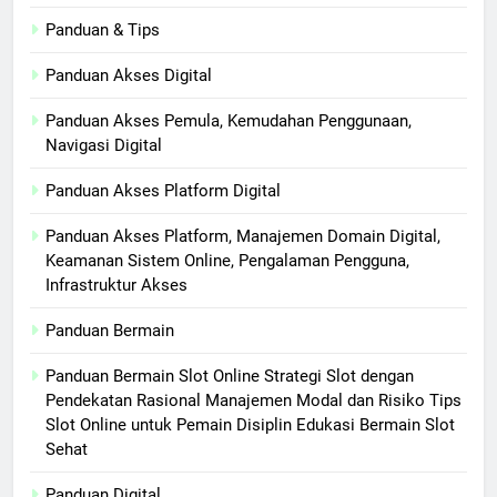
Panduan & Tips
Panduan Akses Digital
Panduan Akses Pemula, Kemudahan Penggunaan,
Navigasi Digital
Panduan Akses Platform Digital
Panduan Akses Platform, Manajemen Domain Digital,
Keamanan Sistem Online, Pengalaman Pengguna,
Infrastruktur Akses
Panduan Bermain
Panduan Bermain Slot Online Strategi Slot dengan
Pendekatan Rasional Manajemen Modal dan Risiko Tips
Slot Online untuk Pemain Disiplin Edukasi Bermain Slot
Sehat
Panduan Digital