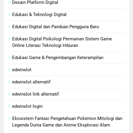
Desain Platform Digital
Edukasi & Teknologi Digital
Edukasi Digital dan Panduan Pengguna Baru
Edukasi Digital Psikologi Permainan Sistem Game
Online Literasi Teknologi Hiburan
Edukasi Game & Pengembangan Keterampilan
edwinslot
edwinslot alternatif
edwinslot link alternatif
edwinslot login
Ekosistem Fantasi Pengetahuan Pokémon Mitologi dan
Legenda Dunia Game dan Anime Eksplorasi Alam