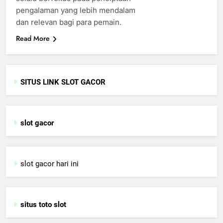
pengalaman yang lebih mendalam
dan relevan bagi para pemain.
Read More
SITUS LINK SLOT GACOR
slot gacor
slot gacor hari ini
situs toto slot