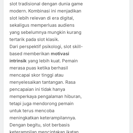
slot tradisional dengan dunia game
modern. Kombinasi ini menjadikan
slot lebih relevan di era digital,
sekaligus memperluas audiens
yang sebelumnya mungkin kurang
tertarik pada slot klasik.
Dari perspektif psikologi, slot skill-
based memberikan
motivasi
intrinsik
yang lebih kuat. Pemain
merasa puas ketika berhasil
mencapai skor tinggi atau
menyelesaikan tantangan. Rasa
pencapaian ini tidak hanya
memperkaya pengalaman hiburan,
tetapi juga mendorong pemain
untuk terus mencoba
meningkatkan keterampilannya.
Dengan begitu, slot berbasis
keterampilan menciptakan ikatan