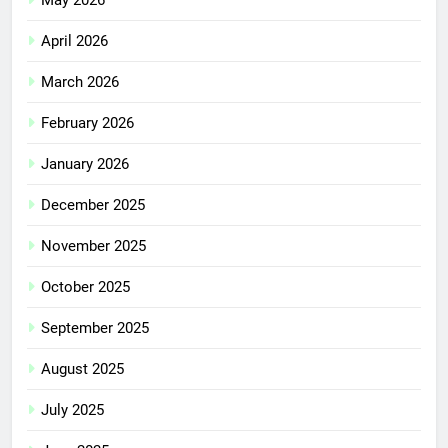
April 2026
March 2026
February 2026
January 2026
December 2025
November 2025
October 2025
September 2025
August 2025
July 2025