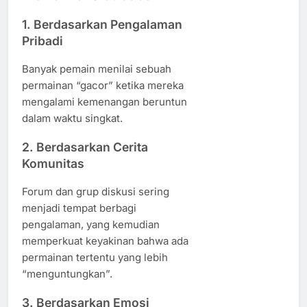
1. Berdasarkan Pengalaman
Pribadi
Banyak pemain menilai sebuah
permainan “gacor” ketika mereka
mengalami kemenangan beruntun
dalam waktu singkat.
2. Berdasarkan Cerita
Komunitas
Forum dan grup diskusi sering
menjadi tempat berbagi
pengalaman, yang kemudian
memperkuat keyakinan bahwa ada
permainan tertentu yang lebih
“menguntungkan”.
3. Berdasarkan Emosi