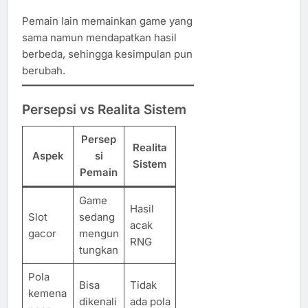
Pemain lain memainkan game yang
sama namun mendapatkan hasil
berbeda, sehingga kesimpulan pun
berubah.
Persepsi vs Realita Sistem
Persep
Realita
Aspek
si
Sistem
Pemain
Game
Hasil
Slot
sedang
acak
gacor
mengun
RNG
tungkan
Pola
Bisa
Tidak
kemena
dikenali
ada pola