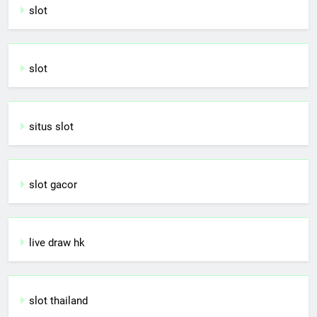
slot
slot
situs slot
slot gacor
live draw hk
slot thailand