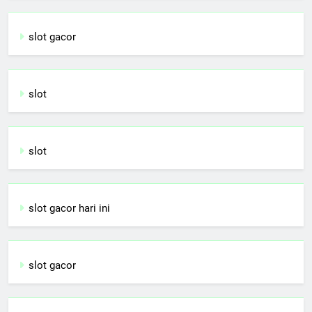
slot gacor
slot
slot
slot gacor hari ini
slot gacor