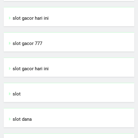
slot gacor hari ini
slot gacor 777
slot gacor hari ini
slot
slot dana