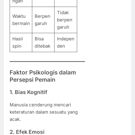
ngan
Tidak
Waktu
Berpen
berpen
bermain
garuh
garuh
Hasil
Bisa
Indepen
spin
ditebak
den
Faktor Psikologis dalam
Persepsi Pemain
1. Bias Kognitif
Manusia cenderung mencari
keteraturan dalam sesuatu yang
acak.
2. Efek Emosi