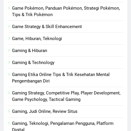
Game Pokémon, Panduan Pokémon, Strategi Pokémon,
Tips & Trik Pokémon
Game Strategy & Skill Enhancement
Game, Hiburan, Teknologi
Gaming & Hiburan
Gaming & Technology
Gaming Etika Online Tips & Trik Kesehatan Mental
Pengembangan Diri
Gaming Strategy, Competitive Play, Player Development,
Game Psychology, Tactical Gaming
Gaming, Judi Online, Review Situs
Gaming, Teknologi, Pengalaman Pengguna, Platform
Digital