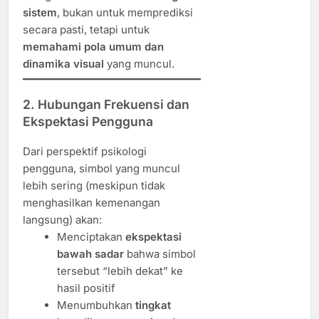
sistem
, bukan untuk memprediksi
secara pasti, tetapi untuk
memahami pola umum dan
dinamika visual
yang muncul.
2. Hubungan Frekuensi dan
Ekspektasi Pengguna
Dari perspektif psikologi
pengguna, simbol yang muncul
lebih sering (meskipun tidak
menghasilkan kemenangan
langsung) akan:
Menciptakan
ekspektasi
bawah sadar
bahwa simbol
tersebut “lebih dekat” ke
hasil positif
Menumbuhkan
tingkat