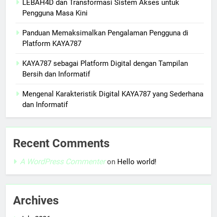
LEBAH4D dan Transformasi Sistem Akses untuk
Pengguna Masa Kini
Panduan Memaksimalkan Pengalaman Pengguna di
Platform KAYA787
KAYA787 sebagai Platform Digital dengan Tampilan
Bersih dan Informatif
Mengenal Karakteristik Digital KAYA787 yang Sederhana
dan Informatif
Recent Comments
A WordPress Commenter
on
Hello world!
Archives