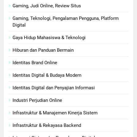
Gaming, Judi Online, Review Situs
Gaming, Teknologi, Pengalaman Pengguna, Platform
Digital
Gaya Hidup Mahasiswa & Teknologi
Hiburan dan Panduan Bermain
Identitas Brand Online
Identitas Digital & Budaya Modern
Identitas Digital dan Penyajian Informasi
Industri Perjudian Online
Infrastruktur & Manajemen Kinerja Sistem
Infrastruktur & Rekayasa Backend