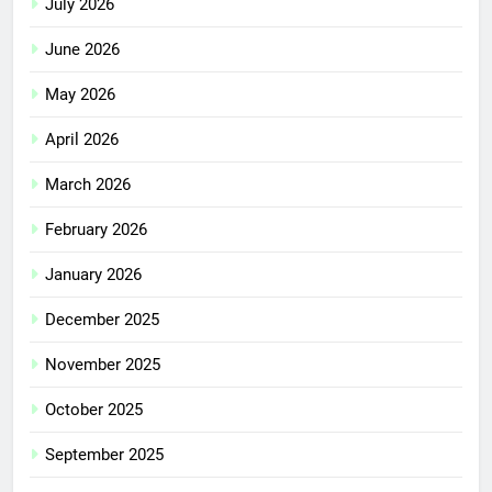
July 2026
June 2026
May 2026
April 2026
March 2026
February 2026
January 2026
December 2025
November 2025
October 2025
September 2025