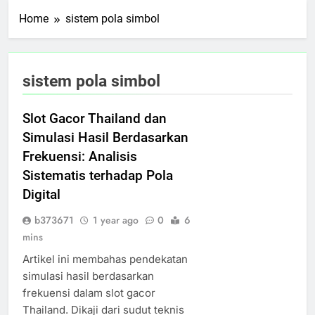
Home
sistem pola simbol
sistem pola simbol
Slot Gacor Thailand dan
Simulasi Hasil Berdasarkan
Frekuensi: Analisis
Sistematis terhadap Pola
Digital
b373671
1 year ago
0
6
mins
Artikel ini membahas pendekatan
simulasi hasil berdasarkan
frekuensi dalam slot gacor
Thailand. Dikaji dari sudut teknis