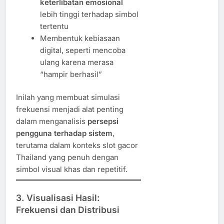
keterlibatan emosional
lebih tinggi terhadap simbol
tertentu
Membentuk kebiasaan
digital, seperti mencoba
ulang karena merasa
“hampir berhasil”
Inilah yang membuat simulasi
frekuensi menjadi alat penting
dalam menganalisis
persepsi
pengguna terhadap sistem
,
terutama dalam konteks slot gacor
Thailand yang penuh dengan
simbol visual khas dan repetitif.
3. Visualisasi Hasil:
Frekuensi dan Distribusi