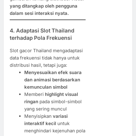
yang ditangkap oleh pengguna
dalam sesi interaksi nyata.
4. Adaptasi Slot Thailand
terhadap Pola Frekuensi
Slot gacor Thailand mengadaptasi
data frekuensi tidak hanya untuk
distribusi hasil, tetapi juga:
Menyesuaikan efek suara
dan animasi berdasarkan
kemunculan simbol
Memberi
highlight visual
ringan
pada simbol-simbol
yang sering muncul
Menyisipkan
variasi
interaktif kecil
untuk
menghindari kejenuhan pola