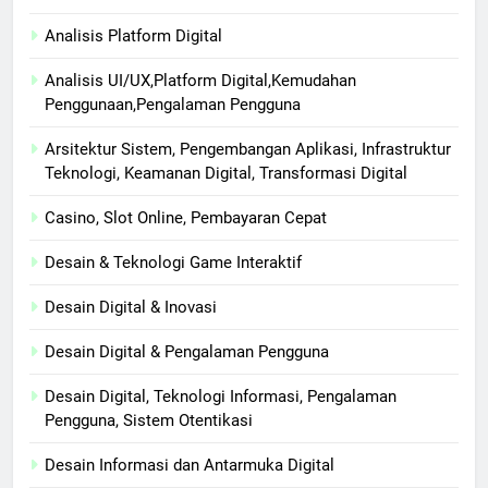
Analisis Platform Digital
Analisis UI/UX,Platform Digital,Kemudahan
Penggunaan,Pengalaman Pengguna
Arsitektur Sistem, Pengembangan Aplikasi, Infrastruktur
Teknologi, Keamanan Digital, Transformasi Digital
Casino, Slot Online, Pembayaran Cepat
Desain & Teknologi Game Interaktif
Desain Digital & Inovasi
Desain Digital & Pengalaman Pengguna
Desain Digital, Teknologi Informasi, Pengalaman
Pengguna, Sistem Otentikasi
Desain Informasi dan Antarmuka Digital