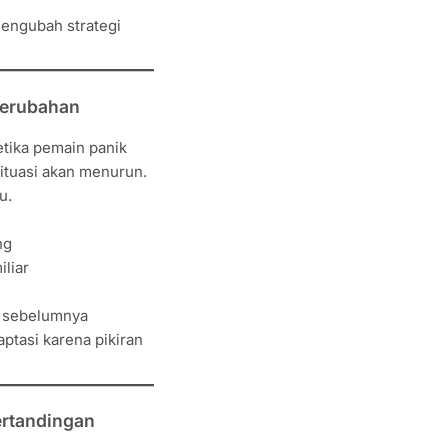
engubah strategi
Perubahan
etika pemain panik
tuasi akan menurun.
u.
ng
iliar
n sebelumnya
tasi karena pikiran
ertandingan