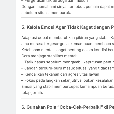
– Pergerakan tak terduga dari musuh
Dengan memahami sinyal tersebut, pemain dapat m
sebelum situasi memburuk.
5. Kelola Emosi Agar Tidak Kaget dengan 
Adaptasi cepat membutuhkan pikiran yang stabil. K
atau merasa tergesa-gesa, kemampuan membaca si
Ketahanan mental sangat penting dalam kondisi bar
Cara menjaga stabilitas mental:
– Tarik napas sebelum mengambil keputusan penti
– Jangan terburu-buru masuk situasi yang tidak fam
– Kendalikan tekanan dari agresivitas lawan
– Fokus pada langkah selanjutnya, bukan kesalaha
Emosi yang stabil mempercepat kemampuan beradap
tetap jernih.
6. Gunakan Pola “Coba-Cek-Perbaiki” di P