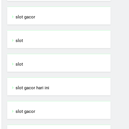
slot gacor
slot
slot
slot gacor hari ini
slot gacor