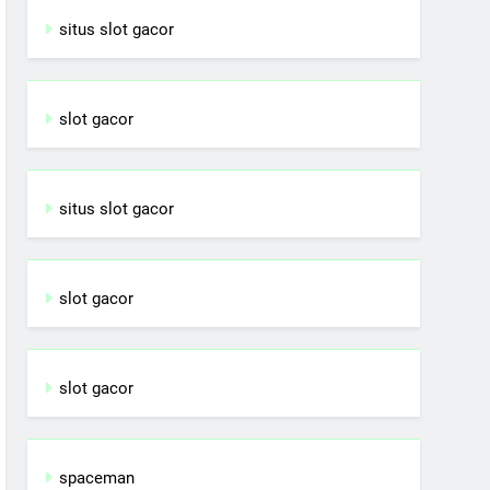
situs slot gacor
slot gacor
situs slot gacor
slot gacor
slot gacor
spaceman