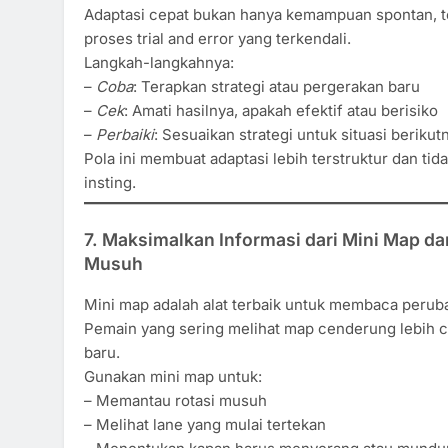
Adaptasi cepat bukan hanya kemampuan spontan, tet
proses trial and error yang terkendali.
Langkah-langkahnya:
–
Coba
: Terapkan strategi atau pergerakan baru
–
Cek
: Amati hasilnya, apakah efektif atau berisiko
–
Perbaiki
: Sesuaikan strategi untuk situasi berikut
Pola ini membuat adaptasi lebih terstruktur dan ti
insting.
7. Maksimalkan Informasi dari Mini Map d
Musuh
Mini map adalah alat terbaik untuk membaca perub
Pemain yang sering melihat map cenderung lebih 
baru.
Gunakan mini map untuk:
– Memantau rotasi musuh
– Melihat lane yang mulai tertekan