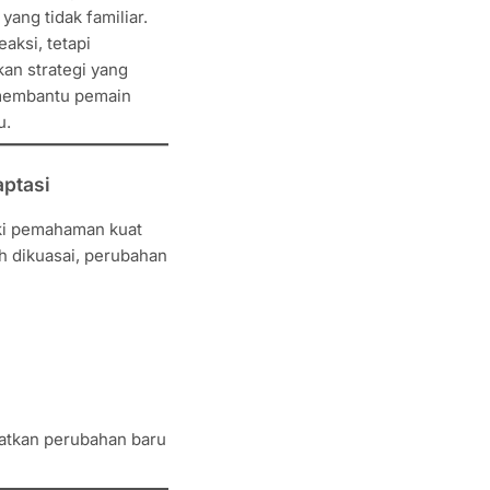
ang tidak familiar.
aksi, tetapi
n strategi yang
 membantu pemain
u.
aptasi
iki pemahaman kuat
h dikuasai, perubahan
tkan perubahan baru