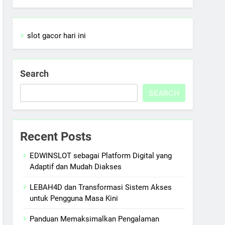
slot gacor hari ini
Search
SEARCH
Recent Posts
EDWINSLOT sebagai Platform Digital yang
Adaptif dan Mudah Diakses
LEBAH4D dan Transformasi Sistem Akses
untuk Pengguna Masa Kini
Panduan Memaksimalkan Pengalaman