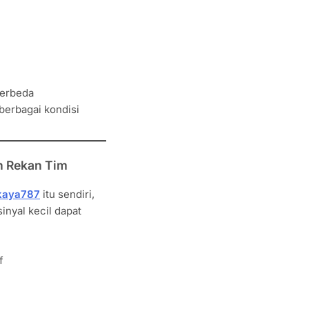
berbeda
 berbagai kondisi
n Rekan Tim
 kaya787
itu sendiri,
inyal kecil dapat
f