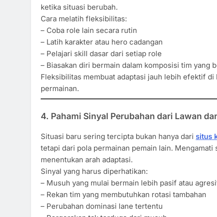
ketika situasi berubah.
Cara melatih fleksibilitas:
– Coba role lain secara rutin
– Latih karakter atau hero cadangan
– Pelajari skill dasar dari setiap role
– Biasakan diri bermain dalam komposisi tim yang 
Fleksibilitas membuat adaptasi jauh lebih efektif di
permainan.
4. Pahami Sinyal Perubahan dari Lawan da
Situasi baru sering tercipta bukan hanya dari
situs
tetapi dari pola permainan pemain lain. Mengamati s
menentukan arah adaptasi.
Sinyal yang harus diperhatikan:
– Musuh yang mulai bermain lebih pasif atau agresi
– Rekan tim yang membutuhkan rotasi tambahan
– Perubahan dominasi lane tertentu