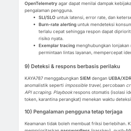
OpenTelemetry
agar dapat menilai dampak kebijak
pengalaman pengguna.
SLI/SLO
untuk latensi, error rate, dan keterse
Burn-rate alerting
untuk mendeteksi konsu
terlalu cepat sehingga respon dapat diprior
risiko nyata.
Exemplar tracing
menghubungkan lonjakan m
permintaan lintas layanan, mempercepat iden
9) Deteksi & respons berbasis perilaku
KAYA787 menggabungkan
SIEM
dengan
UEBA/XD
anomalistik seperti
impossible travel
, percobaan
cr
API scraping
.
Playbook
respons otomatis (isolasi i
token, karantina perangkat) menekan waktu deteks
10) Pengalaman pengguna tetap terjaga
Keamanan tidak boleh membuat friksi berlebihan. 
memprioritaskan
passwordless
(passkey),
push-M