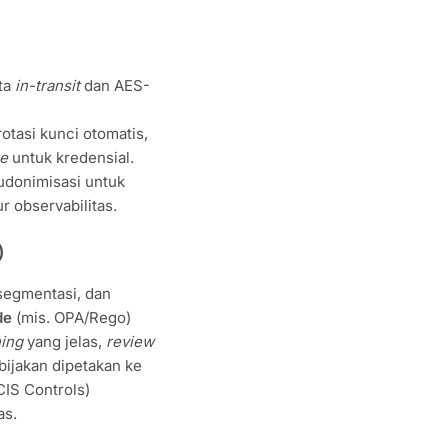
ta
in-transit
dan AES-
otasi kunci otomatis,
me
untuk kredensial.
donimisasi untuk
r observabilitas.
)
 segmentasi, dan
de
(mis. OPA/Rego)
ning
yang jelas,
review
ebijakan dipetakan ke
CIS Controls)
as.