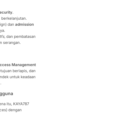
ecurity
.
 berkelanjutan.
ign) dan
admission
ya.
tfs
, dan pembatasan
n serangan.
 Access Management
tujuan berlapis, dan
ndek untuk keadaan
.
ngguna
rena itu, KAYA787
aces) dengan