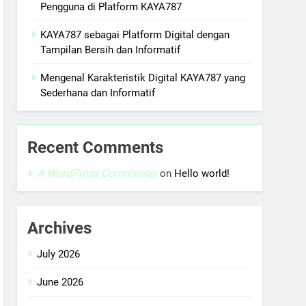
Pengguna di Platform KAYA787
KAYA787 sebagai Platform Digital dengan
Tampilan Bersih dan Informatif
Mengenal Karakteristik Digital KAYA787 yang
Sederhana dan Informatif
Recent Comments
A WordPress Commenter
on
Hello world!
Archives
July 2026
June 2026