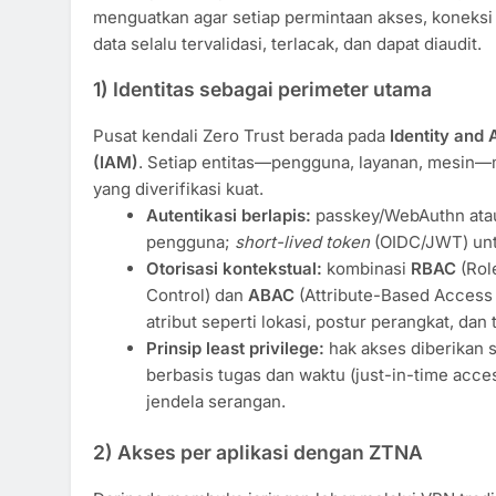
menguatkan agar setiap permintaan akses, koneksi 
data selalu tervalidasi, terlacak, dan dapat diaudit.
1) Identitas sebagai perimeter utama
Pusat kendali Zero Trust berada pada
Identity an
(IAM)
. Setiap entitas—pengguna, layanan, mesin—me
yang diverifikasi kuat.
Autentikasi berlapis:
passkey/WebAuthn ata
pengguna;
short-lived token
(OIDC/JWT) unt
Otorisasi kontekstual:
kombinasi
RBAC
(Rol
Control) dan
ABAC
(Attribute-Based Access 
atribut seperti lokasi, postur perangkat, dan t
Prinsip least privilege:
hak akses diberikan 
berbasis tugas dan waktu (just-in-time acc
jendela serangan.
2) Akses per aplikasi dengan ZTNA