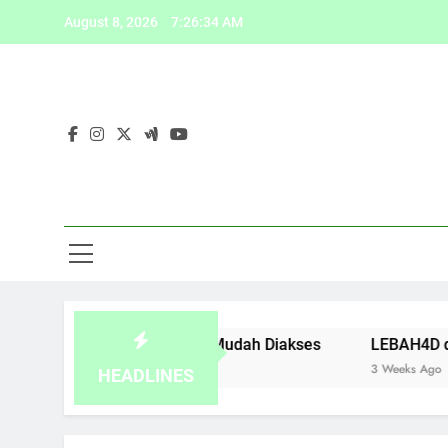
Skip
August 8, 2026
7:26:35 AM
to
content
Re-
Produk Ke
yang Adaptif dan Mudah Diakses
LEBAH4D dan Transfor
3 Weeks Ago
HEADLINES