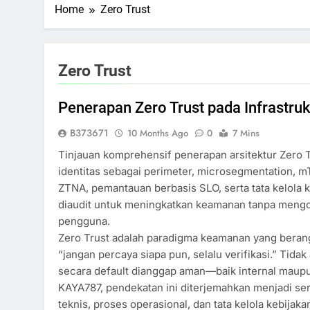
Home
Zero Trust
Zero Trust
Penerapan Zero Trust pada Infrastru
B373671
10 Months Ago
0
7 Mins
Tinjauan komprehensif penerapan arsitektur Zero T
identitas sebagai perimeter, microsegmentation, 
ZTNA, pemantauan berbasis SLO, serta tata kelola 
diaudit untuk meningkatkan keamanan tanpa meng
pengguna.
Zero Trust adalah paradigma keamanan yang berang
“jangan percaya siapa pun, selalu verifikasi.” Tidak
secara default dianggap aman—baik internal maupu
KAYA787, pendekatan ini diterjemahkan menjadi ser
teknis, proses operasional, dan tata kelola kebijaka