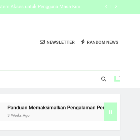
stem Akses untuk Pengguna Masa Kini
laman Pengguna di Platform KAYA787
dengan Tampilan Bersih dan Informatif
NEWSLETTER
RANDOM NEWS
gital yang Adaptif dan Mudah Diakses
stem Akses untuk Pengguna Masa Kini
Temukan Perawatan Terbaik Dari Re-Sha.
laman Pengguna di Platform KAYA787
dengan Tampilan Bersih dan Informatif
 Memaksimalkan Pengalaman Pengguna di Platform KAYA787
o