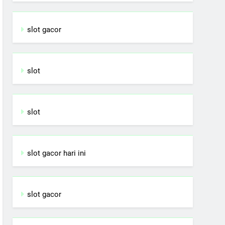
slot gacor
slot
slot
slot gacor hari ini
slot gacor