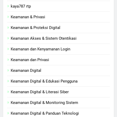
kaya787 rtp
Keamanan & Privasi
Keamanan & Proteksi Digital
Keamanan Akses & Sistem Otentikasi
Keamanan dan Kenyamanan Login
Keamanan dan Privasi
Keamanan Digital
Keamanan Digital & Edukasi Pengguna
Keamanan Digital & Literasi Siber
Keamanan Digital & Monitoring Sistem
Keamanan Digital & Panduan Teknologi