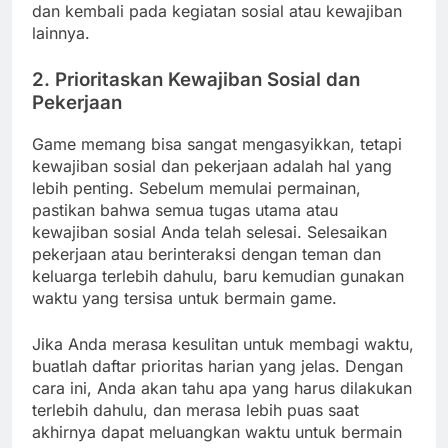
dan kembali pada kegiatan sosial atau kewajiban
lainnya.
2. Prioritaskan Kewajiban Sosial dan
Pekerjaan
Game memang bisa sangat mengasyikkan, tetapi
kewajiban sosial dan pekerjaan adalah hal yang
lebih penting. Sebelum memulai permainan,
pastikan bahwa semua tugas utama atau
kewajiban sosial Anda telah selesai. Selesaikan
pekerjaan atau berinteraksi dengan teman dan
keluarga terlebih dahulu, baru kemudian gunakan
waktu yang tersisa untuk bermain game.
Jika Anda merasa kesulitan untuk membagi waktu,
buatlah daftar prioritas harian yang jelas. Dengan
cara ini, Anda akan tahu apa yang harus dilakukan
terlebih dahulu, dan merasa lebih puas saat
akhirnya dapat meluangkan waktu untuk bermain