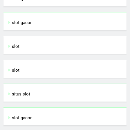
slot gacor
slot
slot
situs slot
slot gacor