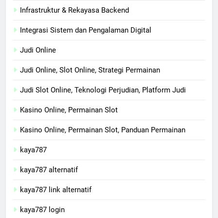
Infrastruktur & Rekayasa Backend
Integrasi Sistem dan Pengalaman Digital
Judi Online
Judi Online, Slot Online, Strategi Permainan
Judi Slot Online, Teknologi Perjudian, Platform Judi
Kasino Online, Permainan Slot
Kasino Online, Permainan Slot, Panduan Permainan
kaya787
kaya787 alternatif
kaya787 link alternatif
kaya787 login