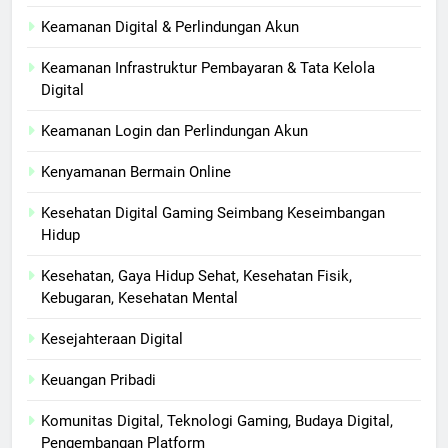
Keamanan Digital & Perlindungan Akun
Keamanan Infrastruktur Pembayaran & Tata Kelola
Digital
Keamanan Login dan Perlindungan Akun
Kenyamanan Bermain Online
Kesehatan Digital Gaming Seimbang Keseimbangan
Hidup
Kesehatan, Gaya Hidup Sehat, Kesehatan Fisik,
Kebugaran, Kesehatan Mental
Kesejahteraan Digital
Keuangan Pribadi
Komunitas Digital, Teknologi Gaming, Budaya Digital,
Pengembangan Platform