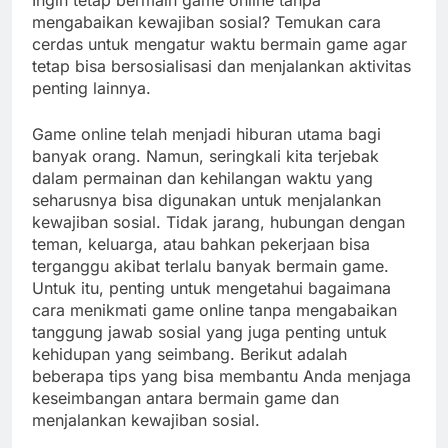
Ingin tetap bermain game online tanpa
mengabaikan kewajiban sosial? Temukan cara
cerdas untuk mengatur waktu bermain game agar
tetap bisa bersosialisasi dan menjalankan aktivitas
penting lainnya.
Game online telah menjadi hiburan utama bagi
banyak orang. Namun, seringkali kita terjebak
dalam permainan dan kehilangan waktu yang
seharusnya bisa digunakan untuk menjalankan
kewajiban sosial. Tidak jarang, hubungan dengan
teman, keluarga, atau bahkan pekerjaan bisa
terganggu akibat terlalu banyak bermain game.
Untuk itu, penting untuk mengetahui bagaimana
cara menikmati game online tanpa mengabaikan
tanggung jawab sosial yang juga penting untuk
kehidupan yang seimbang. Berikut adalah
beberapa tips yang bisa membantu Anda menjaga
keseimbangan antara bermain game dan
menjalankan kewajiban sosial.