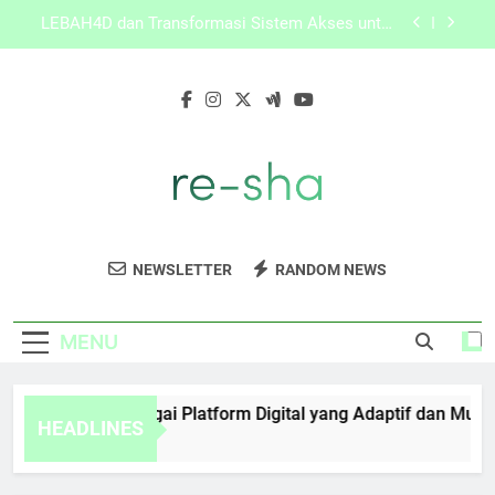
Skip
Panduan Memaksimalkan Pengalaman Pengguna
to
di Platform KAYA787
content
KAYA787 sebagai Platform Digital dengan
Tampilan Bersih dan Informatif
EDWINSLOT sebagai Platform Digital yang
Adaptif dan Mudah Diakses
LEBAH4D dan Transformasi Sistem Akses untuk
Pengguna Masa Kini
Panduan Memaksimalkan Pengalaman Pengguna
di Platform KAYA787
Re-Sha
Produk Kecantikan Alami Dari Jepang Untuk
KAYA787 sebagai Platform Digital dengan
NEWSLETTER
RANDOM NEWS
Tampilan Bersih dan Informatif
Kulit Sehat Dan Bercahaya. Temukan
Perawatan Terbaik Dari Re-Sha.
MENU
WINSLOT sebagai Platform Digital yang Adaptif dan Mudah D
HEADLINES
Weeks Ago