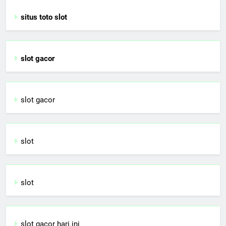
situs toto slot
slot gacor
slot gacor
slot
slot
slot gacor hari ini