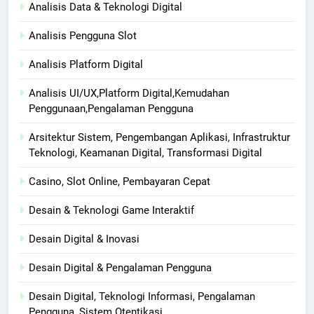
Analisis Data & Teknologi Digital
Analisis Pengguna Slot
Analisis Platform Digital
Analisis UI/UX,Platform Digital,Kemudahan
Penggunaan,Pengalaman Pengguna
Arsitektur Sistem, Pengembangan Aplikasi, Infrastruktur
Teknologi, Keamanan Digital, Transformasi Digital
Casino, Slot Online, Pembayaran Cepat
Desain & Teknologi Game Interaktif
Desain Digital & Inovasi
Desain Digital & Pengalaman Pengguna
Desain Digital, Teknologi Informasi, Pengalaman
Pengguna, Sistem Otentikasi