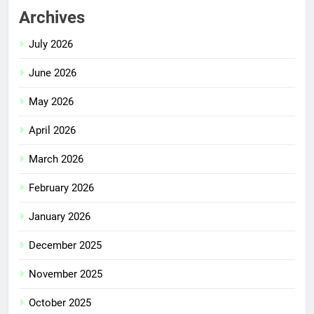
Archives
July 2026
June 2026
May 2026
April 2026
March 2026
February 2026
January 2026
December 2025
November 2025
October 2025