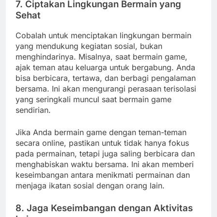
7. Ciptakan Lingkungan Bermain yang
Sehat
Cobalah untuk menciptakan lingkungan bermain
yang mendukung kegiatan sosial, bukan
menghindarinya. Misalnya, saat bermain game,
ajak teman atau keluarga untuk bergabung. Anda
bisa berbicara, tertawa, dan berbagi pengalaman
bersama. Ini akan mengurangi perasaan terisolasi
yang seringkali muncul saat bermain game
sendirian.
Jika Anda bermain game dengan teman-teman
secara online, pastikan untuk tidak hanya fokus
pada permainan, tetapi juga saling berbicara dan
menghabiskan waktu bersama. Ini akan memberi
keseimbangan antara menikmati permainan dan
menjaga ikatan sosial dengan orang lain.
8. Jaga Keseimbangan dengan Aktivitas