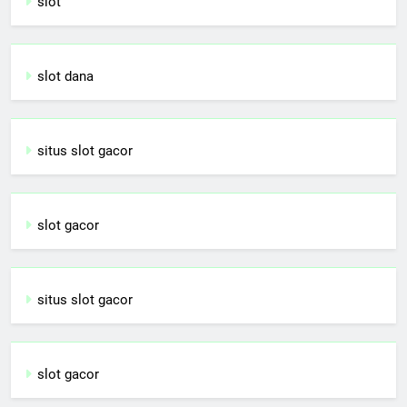
slot
slot dana
situs slot gacor
slot gacor
situs slot gacor
slot gacor