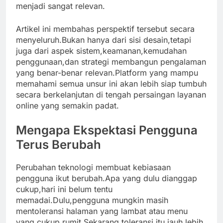
menjadi sangat relevan.
Artikel ini membahas perspektif tersebut secara
menyeluruh.Bukan hanya dari sisi desain,tetapi
juga dari aspek sistem,keamanan,kemudahan
penggunaan,dan strategi membangun pengalaman
yang benar-benar relevan.Platform yang mampu
memahami semua unsur ini akan lebih siap tumbuh
secara berkelanjutan di tengah persaingan layanan
online yang semakin padat.
Mengapa Ekspektasi Pengguna
Terus Berubah
Perubahan teknologi membuat kebiasaan
pengguna ikut berubah.Apa yang dulu dianggap
cukup,hari ini belum tentu
memadai.Dulu,pengguna mungkin masih
mentoleransi halaman yang lambat atau menu
yang cukup rumit.Sekarang,toleransi itu jauh lebih