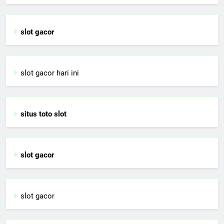
slot gacor
slot gacor hari ini
situs toto slot
slot gacor
slot gacor