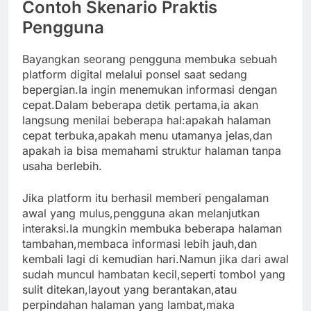
Contoh Skenario Praktis
Pengguna
Bayangkan seorang pengguna membuka sebuah
platform digital melalui ponsel saat sedang
bepergian.Ia ingin menemukan informasi dengan
cepat.Dalam beberapa detik pertama,ia akan
langsung menilai beberapa hal:apakah halaman
cepat terbuka,apakah menu utamanya jelas,dan
apakah ia bisa memahami struktur halaman tanpa
usaha berlebih.
Jika platform itu berhasil memberi pengalaman
awal yang mulus,pengguna akan melanjutkan
interaksi.Ia mungkin membuka beberapa halaman
tambahan,membaca informasi lebih jauh,dan
kembali lagi di kemudian hari.Namun jika dari awal
sudah muncul hambatan kecil,seperti tombol yang
sulit ditekan,layout yang berantakan,atau
perpindahan halaman yang lambat,maka