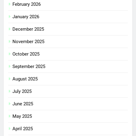
February 2026
January 2026
December 2025
November 2025
October 2025
September 2025
August 2025
July 2025
June 2025
May 2025
April 2025