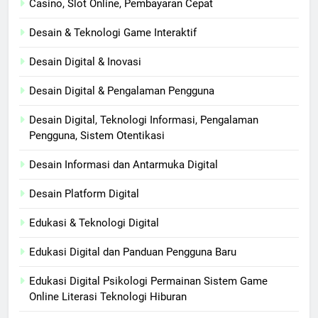
Casino, Slot Online, Pembayaran Cepat
Desain & Teknologi Game Interaktif
Desain Digital & Inovasi
Desain Digital & Pengalaman Pengguna
Desain Digital, Teknologi Informasi, Pengalaman
Pengguna, Sistem Otentikasi
Desain Informasi dan Antarmuka Digital
Desain Platform Digital
Edukasi & Teknologi Digital
Edukasi Digital dan Panduan Pengguna Baru
Edukasi Digital Psikologi Permainan Sistem Game
Online Literasi Teknologi Hiburan