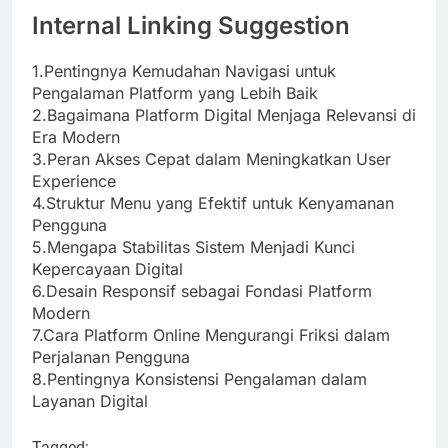
Internal Linking Suggestion
1.Pentingnya Kemudahan Navigasi untuk
Pengalaman Platform yang Lebih Baik
2.Bagaimana Platform Digital Menjaga Relevansi di
Era Modern
3.Peran Akses Cepat dalam Meningkatkan User
Experience
4.Struktur Menu yang Efektif untuk Kenyamanan
Pengguna
5.Mengapa Stabilitas Sistem Menjadi Kunci
Kepercayaan Digital
6.Desain Responsif sebagai Fondasi Platform
Modern
7.Cara Platform Online Mengurangi Friksi dalam
Perjalanan Pengguna
8.Pentingnya Konsistensi Pengalaman dalam
Layanan Digital
Tagged: