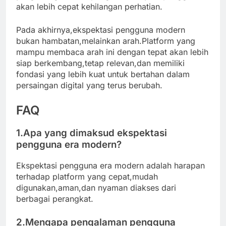
akan lebih cepat kehilangan perhatian.
Pada akhirnya,ekspektasi pengguna modern
bukan hambatan,melainkan arah.Platform yang
mampu membaca arah ini dengan tepat akan lebih
siap berkembang,tetap relevan,dan memiliki
fondasi yang lebih kuat untuk bertahan dalam
persaingan digital yang terus berubah.
FAQ
1.Apa yang dimaksud ekspektasi
pengguna era modern?
Ekspektasi pengguna era modern adalah harapan
terhadap platform yang cepat,mudah
digunakan,aman,dan nyaman diakses dari
berbagai perangkat.
2.Mengapa pengalaman pengguna