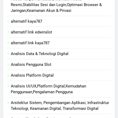
Resmi,Stabilitas Sesi dan Login,Optimasi Browser &
Jaringan,Keamanan Akun & Privasi
alternatif kaya787
alternatif link edwinslot
alternatif link kaya787
Analisis Data & Teknologi Digital
Analisis Pengguna Slot
Analisis Platform Digital
Analisis UI/UX,Platform Digital,Kemudahan
Penggunaan,Pengalaman Pengguna
Arsitektur Sistem, Pengembangan Aplikasi, Infrastruktur
Teknologi, Keamanan Digital, Transformasi Digital