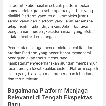
Ini berarti keberhasilan sebuah platform bukan
hanya terletak pada seberapa banyak fitur yang
dimiliki.Platform yang terlalu kompleks justru
sering kalah dari platform yang lebih sederhana
tetapi lebih mudah digunakan.Dalam konteks
pengalaman modern,kesederhanaan yang efektif
adalah bentuk kematangan.
Pendekatan ini juga mencerminkan keahlian dan
otoritas.Platform yang benar-benar memahami
pengguna akan fokus mengurangi
hambatan,menyederhanakan alur,dan membangun
rasa percaya lewat kualitas sistem.Platform seperti
inilah yang biasanya mampu bertahan lebih lama
dan terus relevan.
Bagaimana Platform Menjaga
Relevansi di Tengah Ekspektasi
Baru