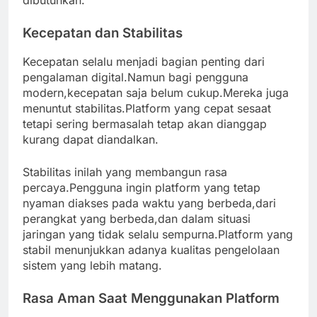
Kecepatan dan Stabilitas
Kecepatan selalu menjadi bagian penting dari
pengalaman digital.Namun bagi pengguna
modern,kecepatan saja belum cukup.Mereka juga
menuntut stabilitas.Platform yang cepat sesaat
tetapi sering bermasalah tetap akan dianggap
kurang dapat diandalkan.
Stabilitas inilah yang membangun rasa
percaya.Pengguna ingin platform yang tetap
nyaman diakses pada waktu yang berbeda,dari
perangkat yang berbeda,dan dalam situasi
jaringan yang tidak selalu sempurna.Platform yang
stabil menunjukkan adanya kualitas pengelolaan
sistem yang lebih matang.
Rasa Aman Saat Menggunakan Platform