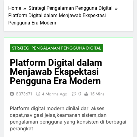
Home
Strategi Pengalaman Pengguna Digital
Platform Digital dalam Menjawab Ekspektasi
Pengguna Era Modern
STRATEGI PENGALAMAN PENGGUNA DIGITAL
Platform Digital dalam
Menjawab Ekspektasi
Pengguna Era Modern
0
B373671
4 Months Ago
15 Mins
Platform digital modern dinilai dari akses
cepat,navigasi jelas,keamanan sistem,dan
pengalaman pengguna yang konsisten di berbagai
perangkat.