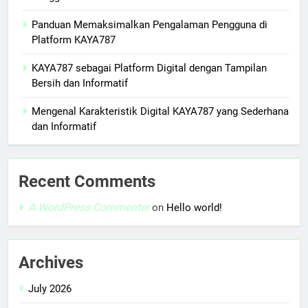
Panduan Memaksimalkan Pengalaman Pengguna di
Platform KAYA787
KAYA787 sebagai Platform Digital dengan Tampilan
Bersih dan Informatif
Mengenal Karakteristik Digital KAYA787 yang Sederhana
dan Informatif
Recent Comments
A WordPress Commenter
on
Hello world!
Archives
July 2026