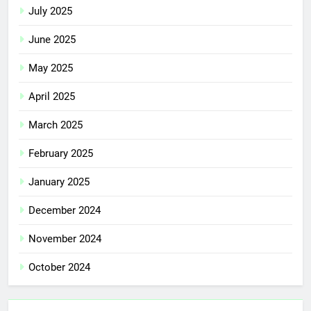
July 2025
June 2025
May 2025
April 2025
March 2025
February 2025
January 2025
December 2024
November 2024
October 2024