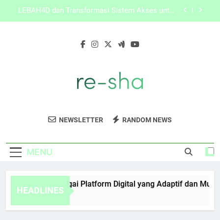
Skip
Panduan Memaksimalkan Pengalaman Pengguna
to
di Platform KAYA787
content
KAYA787 sebagai Platform Digital dengan
Tampilan Bersih dan Informatif
EDWINSLOT sebagai Platform Digital yang
Adaptif dan Mudah Diakses
LEBAH4D dan Transformasi Sistem Akses untuk
Pengguna Masa Kini
Panduan Memaksimalkan Pengalaman Pengguna
di Platform KAYA787
Re-Sha
Produk Kecantikan Alami Dari Jepang Untuk
KAYA787 sebagai Platform Digital dengan
NEWSLETTER
RANDOM NEWS
Tampilan Bersih dan Informatif
Kulit Sehat Dan Bercahaya. Temukan
Perawatan Terbaik Dari Re-Sha.
MENU
WINSLOT sebagai Platform Digital yang Adaptif dan Mudah D
HEADLINES
Weeks Ago