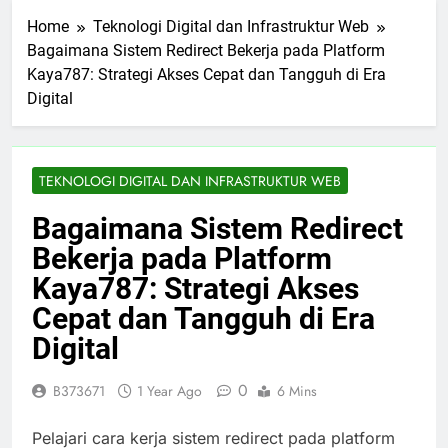
Home
Teknologi Digital dan Infrastruktur Web
Bagaimana Sistem Redirect Bekerja pada Platform
Kaya787: Strategi Akses Cepat dan Tangguh di Era
Digital
TEKNOLOGI DIGITAL DAN INFRASTRUKTUR WEB
Bagaimana Sistem Redirect
Bekerja pada Platform
Kaya787: Strategi Akses
Cepat dan Tangguh di Era
Digital
0
B373671
1 Year Ago
6 Mins
Pelajari cara kerja sistem redirect pada platform