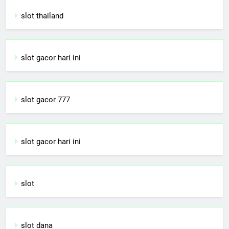
slot thailand
slot gacor hari ini
slot gacor 777
slot gacor hari ini
slot
slot dana