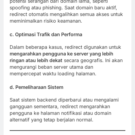
potensi serangan dari domain lama, seperti
spoofing atau phishing. Saat domain baru aktif,
redirect otomatis mengalihkan semua akses untuk
meminimalkan risiko keamanan.
c.
Optimasi Trafik dan Performa
Dalam beberapa kasus, redirect digunakan untuk
mengarahkan pengguna ke server yang lebih
ringan atau lebih dekat
secara geografis. Ini akan
mengurangi beban server utama dan
mempercepat waktu loading halaman.
d.
Pemeliharaan Sistem
Saat sistem backend diperbarui atau mengalami
gangguan sementara, redirect mengarahkan
pengguna ke halaman notifikasi atau domain
alternatif yang tetap berjalan normal.