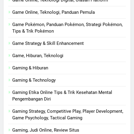
Game Online, Teknologi Digital, Ulasan Platform
Game Online, Teknologi, Panduan Pemula
Game Pokémon, Panduan Pokémon, Strategi Pokémon,
Tips & Trik Pokémon
Game Strategy & Skill Enhancement
Game, Hiburan, Teknologi
Gaming & Hiburan
Gaming & Technology
Gaming Etika Online Tips & Trik Kesehatan Mental
Pengembangan Diri
Gaming Strategy, Competitive Play, Player Development,
Game Psychology, Tactical Gaming
Gaming, Judi Online, Review Situs