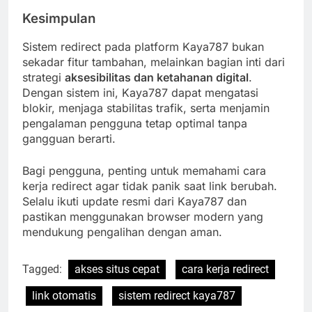
Kesimpulan
Sistem redirect pada platform Kaya787 bukan
sekadar fitur tambahan, melainkan bagian inti dari
strategi
aksesibilitas dan ketahanan digital
.
Dengan sistem ini, Kaya787 dapat mengatasi
blokir, menjaga stabilitas trafik, serta menjamin
pengalaman pengguna tetap optimal tanpa
gangguan berarti.
Bagi pengguna, penting untuk memahami cara
kerja redirect agar tidak panik saat link berubah.
Selalu ikuti update resmi dari Kaya787 dan
pastikan menggunakan browser modern yang
mendukung pengalihan dengan aman.
Tagged:
akses situs cepat
cara kerja redirect
link otomatis
sistem redirect kaya787