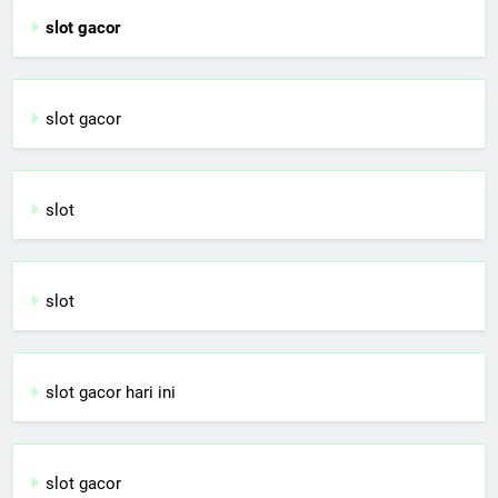
slot gacor
slot gacor
slot
slot
slot gacor hari ini
slot gacor