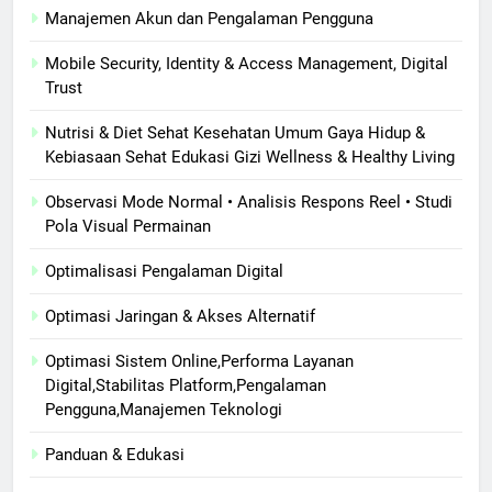
Manajemen Akun dan Pengalaman Pengguna
Mobile Security, Identity & Access Management, Digital
Trust
Nutrisi & Diet Sehat Kesehatan Umum Gaya Hidup &
Kebiasaan Sehat Edukasi Gizi Wellness & Healthy Living
Observasi Mode Normal • Analisis Respons Reel • Studi
Pola Visual Permainan
Optimalisasi Pengalaman Digital
Optimasi Jaringan & Akses Alternatif
Optimasi Sistem Online,Performa Layanan
Digital,Stabilitas Platform,Pengalaman
Pengguna,Manajemen Teknologi
Panduan & Edukasi