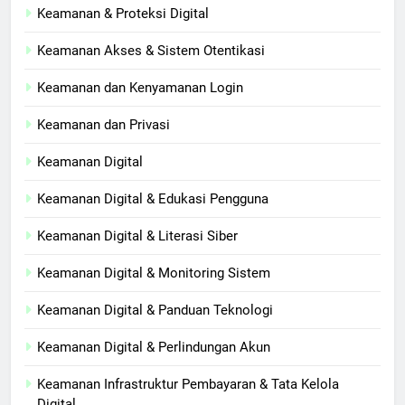
Keamanan & Proteksi Digital
Keamanan Akses & Sistem Otentikasi
Keamanan dan Kenyamanan Login
Keamanan dan Privasi
Keamanan Digital
Keamanan Digital & Edukasi Pengguna
Keamanan Digital & Literasi Siber
Keamanan Digital & Monitoring Sistem
Keamanan Digital & Panduan Teknologi
Keamanan Digital & Perlindungan Akun
Keamanan Infrastruktur Pembayaran & Tata Kelola
Digital