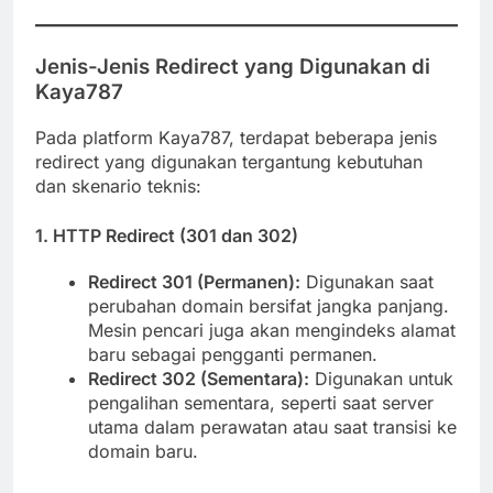
Jenis-Jenis Redirect yang Digunakan di
Kaya787
Pada platform Kaya787, terdapat beberapa jenis
redirect yang digunakan tergantung kebutuhan
dan skenario teknis:
1.
HTTP Redirect (301 dan 302)
Redirect 301 (Permanen):
Digunakan saat
perubahan domain bersifat jangka panjang.
Mesin pencari juga akan mengindeks alamat
baru sebagai pengganti permanen.
Redirect 302 (Sementara):
Digunakan untuk
pengalihan sementara, seperti saat server
utama dalam perawatan atau saat transisi ke
domain baru.