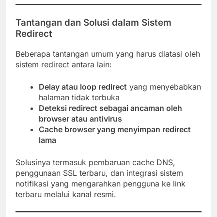
Tantangan dan Solusi dalam Sistem
Redirect
Beberapa tantangan umum yang harus diatasi oleh
sistem redirect antara lain:
Delay atau loop redirect
yang menyebabkan
halaman tidak terbuka
Deteksi redirect sebagai ancaman oleh
browser atau antivirus
Cache browser yang menyimpan redirect
lama
Solusinya termasuk pembaruan cache DNS,
penggunaan SSL terbaru, dan integrasi sistem
notifikasi yang mengarahkan pengguna ke link
terbaru melalui kanal resmi.