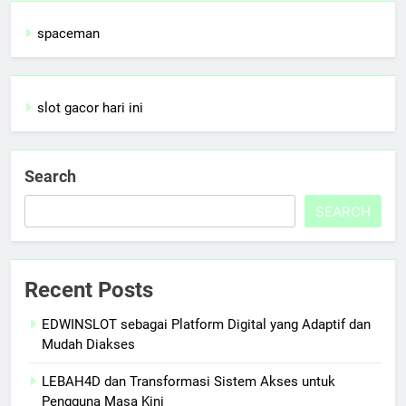
spaceman
slot gacor hari ini
Search
SEARCH
Recent Posts
EDWINSLOT sebagai Platform Digital yang Adaptif dan
Mudah Diakses
LEBAH4D dan Transformasi Sistem Akses untuk
Pengguna Masa Kini