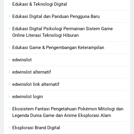
Edukasi & Teknologi Digital
Edukasi Digital dan Panduan Pengguna Baru
Edukasi Digital Psikologi Permainan Sistem Game
Online Literasi Teknologi Hiburan
Edukasi Game & Pengembangan Keterampilan
edwinslot
edwinslot alternatif
edwinslot link alternatif
edwinslot login
Ekosistem Fantasi Pengetahuan Pokémon Mitologi dan
Legenda Dunia Game dan Anime Eksplorasi Alam
Eksplorasi Brand Digital