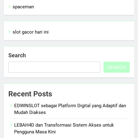
spaceman
slot gacor hari ini
Search
SEARCH
Recent Posts
EDWINSLOT sebagai Platform Digital yang Adaptif dan
Mudah Diakses
LEBAH4D dan Transformasi Sistem Akses untuk
Pengguna Masa Kini