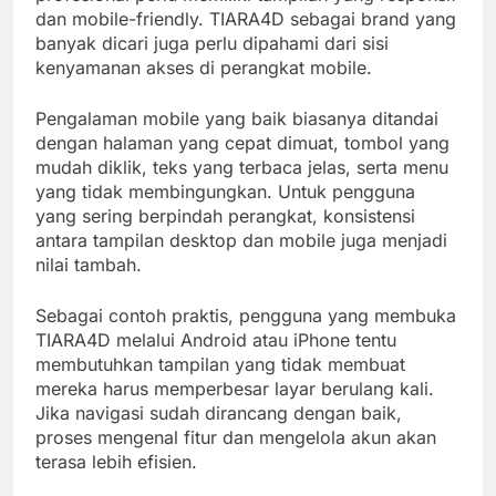
dan mobile-friendly. TIARA4D sebagai brand yang
banyak dicari juga perlu dipahami dari sisi
kenyamanan akses di perangkat mobile.
Pengalaman mobile yang baik biasanya ditandai
dengan halaman yang cepat dimuat, tombol yang
mudah diklik, teks yang terbaca jelas, serta menu
yang tidak membingungkan. Untuk pengguna
yang sering berpindah perangkat, konsistensi
antara tampilan desktop dan mobile juga menjadi
nilai tambah.
Sebagai contoh praktis, pengguna yang membuka
TIARA4D melalui Android atau iPhone tentu
membutuhkan tampilan yang tidak membuat
mereka harus memperbesar layar berulang kali.
Jika navigasi sudah dirancang dengan baik,
proses mengenal fitur dan mengelola akun akan
terasa lebih efisien.