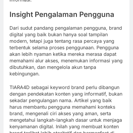
Insight Pengalaman Pengguna
Dari sudut pandang pengalaman pengguna, brand
digital yang baik bukan hanya soal tampilan
modern, tetapi juga tentang rasa percaya yang
terbentuk selama proses penggunaan. Pengguna
akan lebih nyaman ketika mereka merasa dapat
memahami alur akses, menemukan informasi yang
dibutuhkan, dan mengelola akun tanpa
kebingungan.
TIARA4D sebagai keyword brand perlu dibangun
dengan pendekatan konten yang informatif, bukan
sekadar pengulangan nama. Artikel yang baik
harus membantu pengguna memahami konteks
brand, mengenali ciri akses yang aman, serta
mengetahui langkah-langkah dasar untuk menjaga
kenyamanan digital. Inilah yang membuat konten
brand terlihat lebih otoritatif dan bermanfaat di