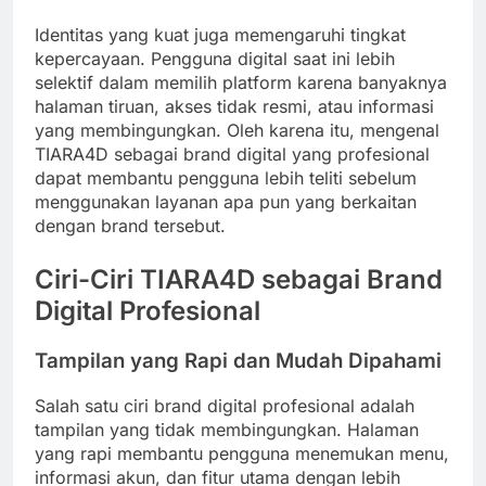
Identitas yang kuat juga memengaruhi tingkat
kepercayaan. Pengguna digital saat ini lebih
selektif dalam memilih platform karena banyaknya
halaman tiruan, akses tidak resmi, atau informasi
yang membingungkan. Oleh karena itu, mengenal
TIARA4D sebagai brand digital yang profesional
dapat membantu pengguna lebih teliti sebelum
menggunakan layanan apa pun yang berkaitan
dengan brand tersebut.
Ciri-Ciri TIARA4D sebagai Brand
Digital Profesional
Tampilan yang Rapi dan Mudah Dipahami
Salah satu ciri brand digital profesional adalah
tampilan yang tidak membingungkan. Halaman
yang rapi membantu pengguna menemukan menu,
informasi akun, dan fitur utama dengan lebih