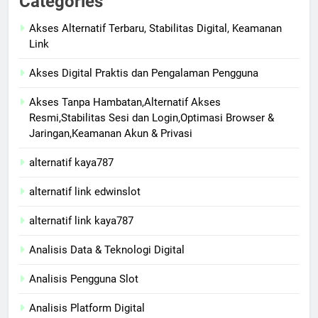
Categories
Akses Alternatif Terbaru, Stabilitas Digital, Keamanan
Link
Akses Digital Praktis dan Pengalaman Pengguna
Akses Tanpa Hambatan,Alternatif Akses
Resmi,Stabilitas Sesi dan Login,Optimasi Browser &
Jaringan,Keamanan Akun & Privasi
alternatif kaya787
alternatif link edwinslot
alternatif link kaya787
Analisis Data & Teknologi Digital
Analisis Pengguna Slot
Analisis Platform Digital