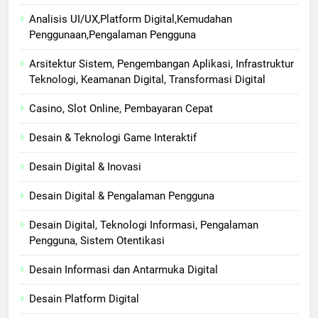
Analisis UI/UX,Platform Digital,Kemudahan
Penggunaan,Pengalaman Pengguna
Arsitektur Sistem, Pengembangan Aplikasi, Infrastruktur
Teknologi, Keamanan Digital, Transformasi Digital
Casino, Slot Online, Pembayaran Cepat
Desain & Teknologi Game Interaktif
Desain Digital & Inovasi
Desain Digital & Pengalaman Pengguna
Desain Digital, Teknologi Informasi, Pengalaman
Pengguna, Sistem Otentikasi
Desain Informasi dan Antarmuka Digital
Desain Platform Digital