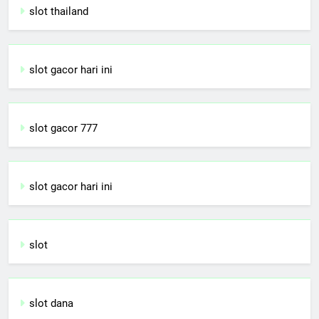
slot thailand
slot gacor hari ini
slot gacor 777
slot gacor hari ini
slot
slot dana