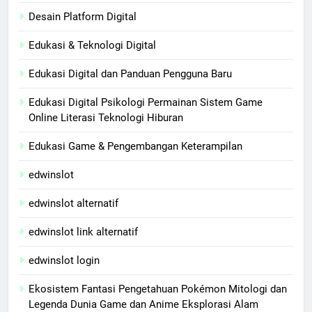
Desain Platform Digital
Edukasi & Teknologi Digital
Edukasi Digital dan Panduan Pengguna Baru
Edukasi Digital Psikologi Permainan Sistem Game
Online Literasi Teknologi Hiburan
Edukasi Game & Pengembangan Keterampilan
edwinslot
edwinslot alternatif
edwinslot link alternatif
edwinslot login
Ekosistem Fantasi Pengetahuan Pokémon Mitologi dan
Legenda Dunia Game dan Anime Eksplorasi Alam