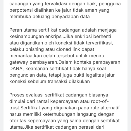
cadangan yang tervalidasi dengan baik, pengguna
berpotensi dialihkan ke jalur tidak aman yang
membuka peluang penyadapan data
Peran utama sertifikat cadangan adalah menjaga
kesinambungan enkripsi.Jika enkripsi berhenti
atau digantikan oleh koneksi tidak terverifikasi,
pelaku phishing atau cloned link dapat
memanfaatkan celah tersebut untuk meniru
gateway pembayaran.Dalam konteks pembayaran
DANA, keamanan sertifikat tidak hanya soal
penguncian data, tetapi juga bukti legalitas jalur
koneksi sebelum transaksi dilakukan
Proses evaluasi sertifikat cadangan biasanya
dimulai dari rantai kepercayaan atau root-of-
trust.Sertifikat yang digunakan pada rute alternatif
harus memiliki keterhubungan langsung dengan
otoritas kepercayaan yang sama dengan sertifikat
utama.Jika sertifikat cadangan berasal dari