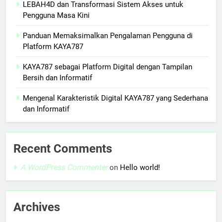
LEBAH4D dan Transformasi Sistem Akses untuk
Pengguna Masa Kini
Panduan Memaksimalkan Pengalaman Pengguna di
Platform KAYA787
KAYA787 sebagai Platform Digital dengan Tampilan
Bersih dan Informatif
Mengenal Karakteristik Digital KAYA787 yang Sederhana
dan Informatif
Recent Comments
A WordPress Commenter
on
Hello world!
Archives