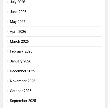
July 2026
June 2026
May 2026
April 2026
March 2026
February 2026
January 2026
December 2025
November 2025
October 2025
September 2025