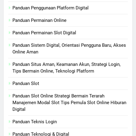
Panduan Penggunaan Platform Digital
Panduan Permainan Online
Panduan Permainan Slot Digital
Panduan Sistem Digital, Orientasi Pengguna Baru, Akses
Online Aman
Panduan Situs Aman, Keamanan Akun, Strategi Login,
Tips Bermain Online, Teknologi Platform
Panduan Slot
Panduan Slot Online Strategi Bermain Terarah
Manajemen Modal Slot Tips Pemula Slot Online Hiburan
Digital
Panduan Teknis Login
Panduan Teknologi & Digital