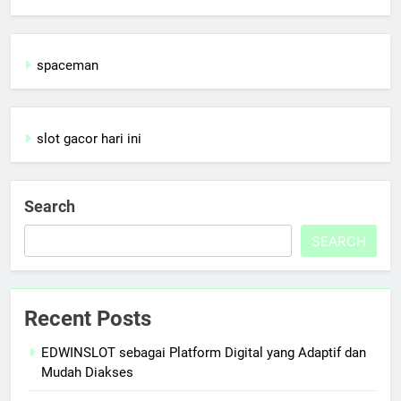
spaceman
slot gacor hari ini
Search
SEARCH
Recent Posts
EDWINSLOT sebagai Platform Digital yang Adaptif dan
Mudah Diakses