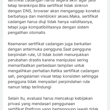
sertifikat cadangan harus segera aktif agar jalur
tetap terenkripsi.Bila sertifikat tidak sinkron
dengan DNS, browser akan menganggap koneksi
berbahaya dan memblokir akses.Maka, sertifikat
cadangan harus diuji tidak hanya validitasnya,
tetapi juga kompatibilitasnya dengan sistem
pengalihan otomatis
Keamanan sertifikat cadangan juga berkaitan
dengan antarmuka pengguna.Saat pengguna
berpindah rute, UI tidak boleh menunjukkan
perubahan drastis karena manipulasi sering
memanfaatkan perbedaan tampilan untuk
mengalihkan perhatian.Ketika sertifikat cadangan
sah, pengalaman visual tetap konsisten sehingga
pengguna tidak menyadari perpindahan rute
namun tetap terlindungi
Selain itu, evaluasi harus mencakup kebijakan
privasi yang mendasari penggunaan
sertifikat.Platfrom yang bertanggung jawab tidak