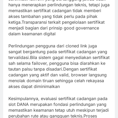
hanya menerapkan perlindungan teknis, tetapi juga
memastikan sertifikat cadangan tidak memberi
akses tambahan yang tidak perlu pada pihak
ketiga.Transparansi terkait pengelolaan sertifikat
menjadi bagian dari prinsip good governance
dalam keamanan digital
Perlindungan pengguna dari cloned link juga
sangat bergantung pada sertifikat cadangan yang
tervalidasi.Bila sistem gagal menyediakan sertifikat
sah selama failover, pengguna bisa diarahkan ke
tautan palsu tanpa disadari.Dengan sertifikat
cadangan yang aktif dan valid, browser langsung
menolak domain tiruan sehingga celah rekayasa
akses dapat diminimalkan
Kesimpulannya, evaluasi sertifikat cadangan pada
slot DANA merupakan fondasi perlindungan yang
memastikan keamanan tetap utuh meskipun terjadi
perubahan rute atau gangguan teknis.Proses