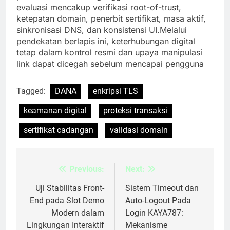
evaluasi mencakup verifikasi root-of-trust,
ketepatan domain, penerbit sertifikat, masa aktif,
sinkronisasi DNS, dan konsistensi UI.Melalui
pendekatan berlapis ini, keterhubungan digital
tetap dalam kontrol resmi dan upaya manipulasi
link dapat dicegah sebelum mencapai pengguna
Tagged:
DANA
enkripsi TLS
keamanan digital
proteksi transaksi
sertifikat cadangan
validasi domain
Previous:
Next:
Post
navigation
Uji Stabilitas Front-
Sistem Timeout dan
End pada Slot Demo
Auto-Logout Pada
Modern dalam
Login KAYA787:
Lingkungan Interaktif
Mekanisme