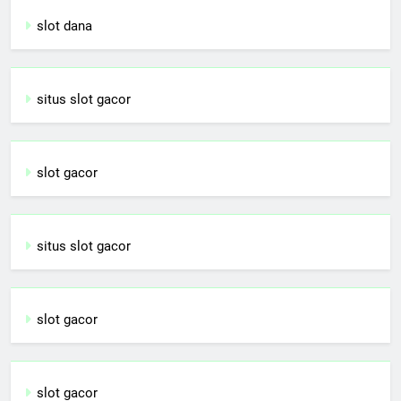
slot dana
situs slot gacor
slot gacor
situs slot gacor
slot gacor
slot gacor