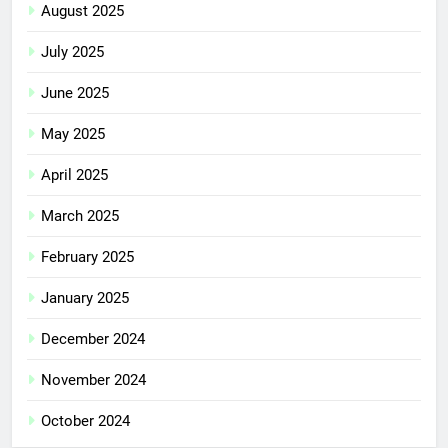
August 2025
July 2025
June 2025
May 2025
April 2025
March 2025
February 2025
January 2025
December 2024
November 2024
October 2024