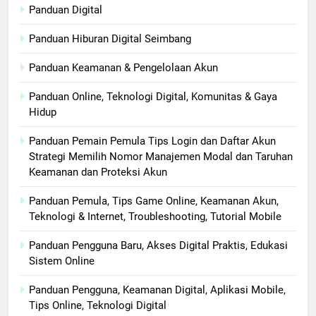
Panduan Digital
Panduan Hiburan Digital Seimbang
Panduan Keamanan & Pengelolaan Akun
Panduan Online, Teknologi Digital, Komunitas & Gaya
Hidup
Panduan Pemain Pemula Tips Login dan Daftar Akun
Strategi Memilih Nomor Manajemen Modal dan Taruhan
Keamanan dan Proteksi Akun
Panduan Pemula, Tips Game Online, Keamanan Akun,
Teknologi & Internet, Troubleshooting, Tutorial Mobile
Panduan Pengguna Baru, Akses Digital Praktis, Edukasi
Sistem Online
Panduan Pengguna, Keamanan Digital, Aplikasi Mobile,
Tips Online, Teknologi Digital