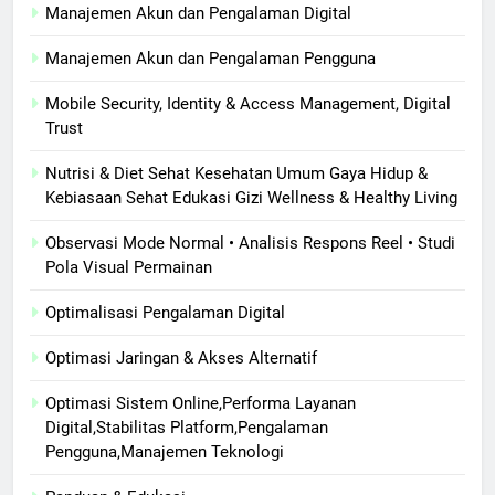
Manajemen Akun dan Pengalaman Digital
Manajemen Akun dan Pengalaman Pengguna
Mobile Security, Identity & Access Management, Digital
Trust
Nutrisi & Diet Sehat Kesehatan Umum Gaya Hidup &
Kebiasaan Sehat Edukasi Gizi Wellness & Healthy Living
Observasi Mode Normal • Analisis Respons Reel • Studi
Pola Visual Permainan
Optimalisasi Pengalaman Digital
Optimasi Jaringan & Akses Alternatif
Optimasi Sistem Online,Performa Layanan
Digital,Stabilitas Platform,Pengalaman
Pengguna,Manajemen Teknologi