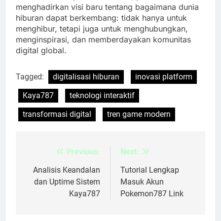
menghadirkan visi baru tentang bagaimana dunia
hiburan dapat berkembang: tidak hanya untuk
menghibur, tetapi juga untuk menghubungkan,
menginspirasi, dan memberdayakan komunitas
digital global.
Tagged:
digitalisasi hiburan
inovasi platform
Kaya787
teknologi interaktif
transformasi digital
tren game modern
Previous:
Next:
Post
navigation
Analisis Keandalan
Tutorial Lengkap
dan Uptime Sistem
Masuk Akun
Kaya787
Pokemon787 Link