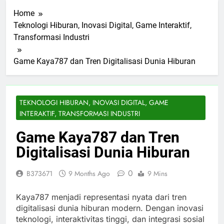
Home
Teknologi Hiburan, Inovasi Digital, Game Interaktif,
Transformasi Industri
Game Kaya787 dan Tren Digitalisasi Dunia Hiburan
TEKNOLOGI HIBURAN, INOVASI DIGITAL, GAME
INTERAKTIF, TRANSFORMASI INDUSTRI
Game Kaya787 dan Tren
Digitalisasi Dunia Hiburan
0
B373671
9 Months Ago
9 Mins
Kaya787 menjadi representasi nyata dari tren
digitalisasi dunia hiburan modern. Dengan inovasi
teknologi, interaktivitas tinggi, dan integrasi sosial