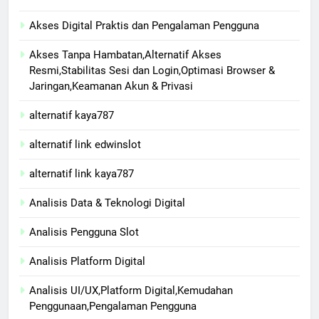
Akses Digital Praktis dan Pengalaman Pengguna
Akses Tanpa Hambatan,Alternatif Akses
Resmi,Stabilitas Sesi dan Login,Optimasi Browser &
Jaringan,Keamanan Akun & Privasi
alternatif kaya787
alternatif link edwinslot
alternatif link kaya787
Analisis Data & Teknologi Digital
Analisis Pengguna Slot
Analisis Platform Digital
Analisis UI/UX,Platform Digital,Kemudahan
Penggunaan,Pengalaman Pengguna