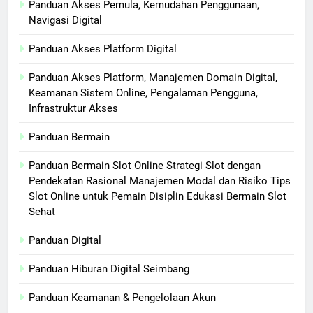
Panduan Akses Pemula, Kemudahan Penggunaan,
Navigasi Digital
Panduan Akses Platform Digital
Panduan Akses Platform, Manajemen Domain Digital,
Keamanan Sistem Online, Pengalaman Pengguna,
Infrastruktur Akses
Panduan Bermain
Panduan Bermain Slot Online Strategi Slot dengan
Pendekatan Rasional Manajemen Modal dan Risiko Tips
Slot Online untuk Pemain Disiplin Edukasi Bermain Slot
Sehat
Panduan Digital
Panduan Hiburan Digital Seimbang
Panduan Keamanan & Pengelolaan Akun