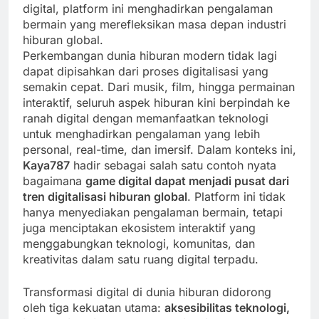
digital, platform ini menghadirkan pengalaman
bermain yang merefleksikan masa depan industri
hiburan global.
Perkembangan dunia hiburan modern tidak lagi
dapat dipisahkan dari proses digitalisasi yang
semakin cepat. Dari musik, film, hingga permainan
interaktif, seluruh aspek hiburan kini berpindah ke
ranah digital dengan memanfaatkan teknologi
untuk menghadirkan pengalaman yang lebih
personal, real-time, dan imersif. Dalam konteks ini,
Kaya787
hadir sebagai salah satu contoh nyata
bagaimana
game digital dapat menjadi pusat dari
tren digitalisasi hiburan global
. Platform ini tidak
hanya menyediakan pengalaman bermain, tetapi
juga menciptakan ekosistem interaktif yang
menggabungkan teknologi, komunitas, dan
kreativitas dalam satu ruang digital terpadu.
Transformasi digital di dunia hiburan didorong
oleh tiga kekuatan utama:
aksesibilitas teknologi,