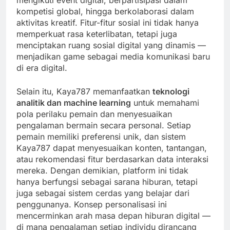
mengikuti event digital, berpartisipasi dalam
kompetisi global, hingga berkolaborasi dalam
aktivitas kreatif. Fitur-fitur sosial ini tidak hanya
memperkuat rasa keterlibatan, tetapi juga
menciptakan ruang sosial digital yang dinamis —
menjadikan game sebagai media komunikasi baru
di era digital.
Selain itu, Kaya787 memanfaatkan
teknologi
analitik dan machine learning
untuk memahami
pola perilaku pemain dan menyesuaikan
pengalaman bermain secara personal. Setiap
pemain memiliki preferensi unik, dan sistem
Kaya787 dapat menyesuaikan konten, tantangan,
atau rekomendasi fitur berdasarkan data interaksi
mereka. Dengan demikian, platform ini tidak
hanya berfungsi sebagai sarana hiburan, tetapi
juga sebagai sistem cerdas yang belajar dari
penggunanya. Konsep personalisasi ini
mencerminkan arah masa depan hiburan digital —
di mana pengalaman setiap individu dirancang