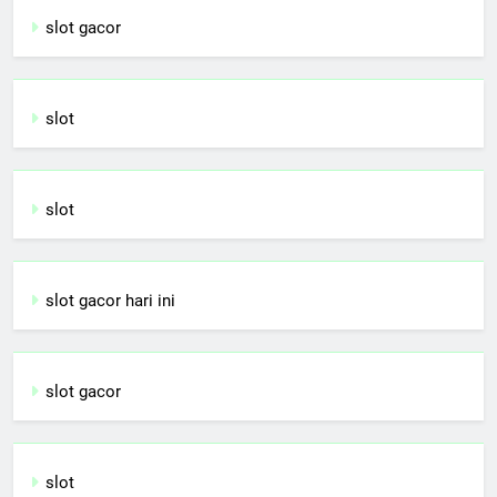
slot gacor
slot
slot
slot gacor hari ini
slot gacor
slot