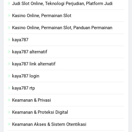
Judi Slot Online, Teknologi Perjudian, Platform Judi
Kasino Online, Permainan Slot
Kasino Online, Permainan Slot, Panduan Permainan
kaya787
kaya787 alternatif
kaya787 link alternatif
kaya787 login
kaya787 rtp
Keamanan & Privasi
Keamanan & Proteksi Digital
Keamanan Akses & Sistem Otentikasi