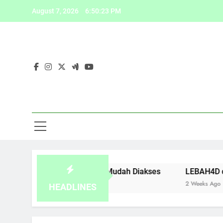
Skip
August 7, 2026
6:50:24 PM
to
content
Re-
Produk Ke
yang Adaptif dan Mudah Diakses
LEBAH4D dan Transfor
2 Weeks Ago
HEADLINES