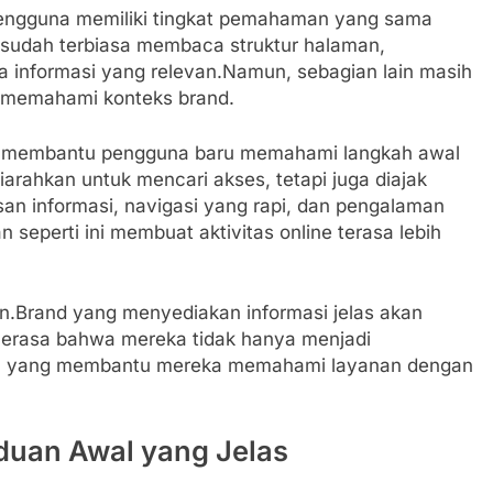
 pengguna memiliki tingkat pemahaman yang sama
 sudah terbiasa membaca struktur halaman,
a informasi yang relevan.Namun, sebagian lain masih
 memahami konteks brand.
l membantu pengguna baru memahami langkah awal
arahkan untuk mencari akses, tetapi juga diajak
 informasi, navigasi yang rapi, dan pengalaman
 seperti ini membuat aktivitas online terasa lebih
an.Brand yang menyediakan informasi jelas akan
merasa bahwa mereka tidak hanya menjadi
han yang membantu mereka memahami layanan dengan
uan Awal yang Jelas