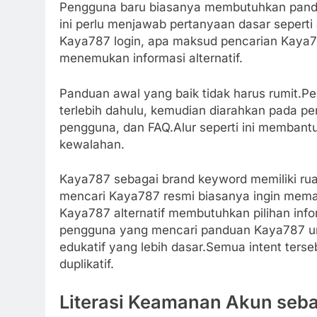
Pengguna baru biasanya membutuhkan pand
ini perlu menjawab pertanyaan dasar sepert
Kaya787 login, apa maksud pencarian Kaya787
menemukan informasi alternatif.
Panduan awal yang baik tidak harus rumit.P
terlebih dahulu, kemudian diarahkan pada 
pengguna, dan FAQ.Alur seperti ini membant
kewalahan.
Kaya787 sebagai brand keyword memiliki ru
mencari Kaya787 resmi biasanya ingin mema
Kaya787 alternatif membutuhkan pilihan info
pengguna yang mencari panduan Kaya787 u
edukatif yang lebih dasar.Semua intent terse
duplikatif.
Literasi Keamanan Akun sebag