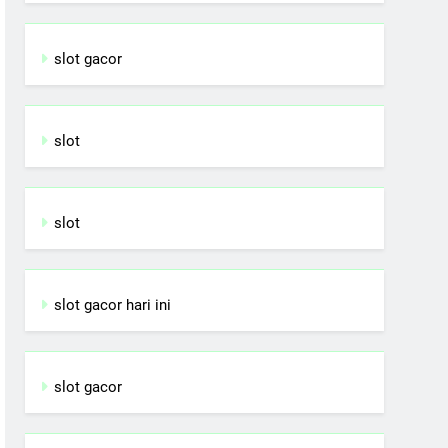
slot gacor
slot
slot
slot gacor hari ini
slot gacor