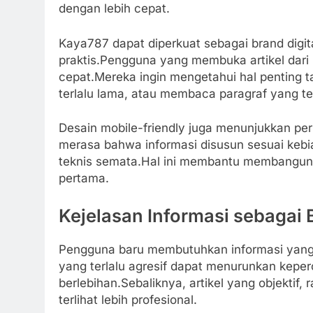
dengan lebih cepat.
Kaya787 dapat diperkuat sebagai brand digi
praktis.Pengguna yang membuka artikel dar
cepat.Mereka ingin mengetahui hal penting 
terlalu lama, atau membaca paragraf yang ter
Desain mobile-friendly juga menunjukkan p
merasa bahwa informasi disusun sesuai kebi
teknis semata.Hal ini membantu membangun
pertama.
Kejelasan Informasi sebagai 
Pengguna baru membutuhkan informasi yang j
yang terlalu agresif dapat menurunkan kep
berlebihan.Sebaliknya, artikel yang objekti
terlihat lebih profesional.