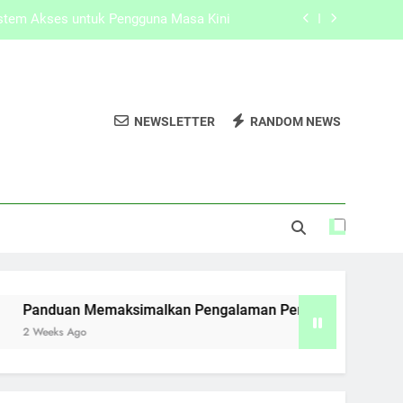
stem Akses untuk Pengguna Masa Kini
laman Pengguna di Platform KAYA787
dengan Tampilan Bersih dan Informatif
NEWSLETTER
RANDOM NEWS
gital yang Adaptif dan Mudah Diakses
stem Akses untuk Pengguna Masa Kini
Temukan Perawatan Terbaik Dari Re-Sha.
laman Pengguna di Platform KAYA787
dengan Tampilan Bersih dan Informatif
 Memaksimalkan Pengalaman Pengguna di Platform KAYA787
o