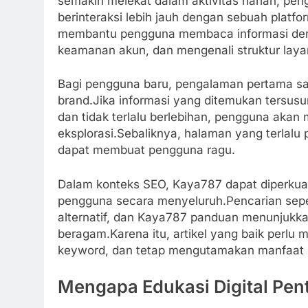
semakin melekat dalam aktivitas harian, 
berinteraksi lebih jauh dengan sebuah platfo
membantu pengguna membaca informasi deng
keamanan akun, dan mengenali struktur layan
Bagi pengguna baru, pengalaman pertama s
brand.Jika informasi yang ditemukan tersu
dan tidak terlalu berlebihan, pengguna akan
eksplorasi.Sebaliknya, halaman yang terlalu p
dapat membuat pengguna ragu.
Dalam konteks SEO, Kaya787 dapat diperkua
pengguna secara menyeluruh.Pencarian sepe
alternatif, dan Kaya787 panduan menunjukk
beragam.Karena itu, artikel yang baik perlu
keyword, dan tetap mengutamakan manfaat 
Mengapa Edukasi Digital Pen