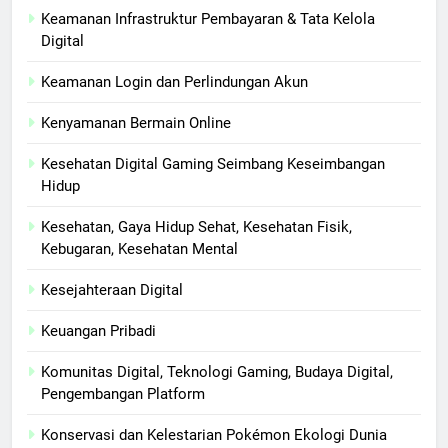
Keamanan Infrastruktur Pembayaran & Tata Kelola
Digital
Keamanan Login dan Perlindungan Akun
Kenyamanan Bermain Online
Kesehatan Digital Gaming Seimbang Keseimbangan
Hidup
Kesehatan, Gaya Hidup Sehat, Kesehatan Fisik,
Kebugaran, Kesehatan Mental
Kesejahteraan Digital
Keuangan Pribadi
Komunitas Digital, Teknologi Gaming, Budaya Digital,
Pengembangan Platform
Konservasi dan Kelestarian Pokémon Ekologi Dunia