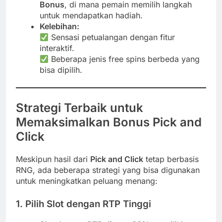
Bonus
, di mana pemain memilih langkah
untuk mendapatkan hadiah.
Kelebihan:
Sensasi petualangan dengan fitur
interaktif.
Beberapa jenis free spins berbeda yang
bisa dipilih.
Strategi Terbaik untuk
Memaksimalkan Bonus Pick and
Click
Meskipun hasil dari
Pick and Click
tetap berbasis
RNG, ada beberapa strategi yang bisa digunakan
untuk meningkatkan peluang menang:
1. Pilih Slot dengan RTP Tinggi