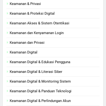
Keamanan & Privasi
Keamanan & Proteksi Digital
Keamanan Akses & Sistem Otentikasi
Keamanan dan Kenyamanan Login
Keamanan dan Privasi
Keamanan Digital
Keamanan Digital & Edukasi Pengguna
Keamanan Digital & Literasi Siber
Keamanan Digital & Monitoring Sistem
Keamanan Digital & Panduan Teknologi
Keamanan Digital & Perlindungan Akun