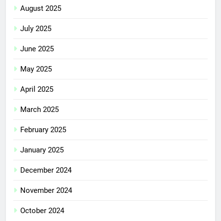
August 2025
July 2025
June 2025
May 2025
April 2025
March 2025
February 2025
January 2025
December 2024
November 2024
October 2024