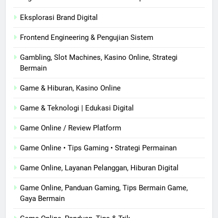
Eksplorasi Brand Digital
Frontend Engineering & Pengujian Sistem
Gambling, Slot Machines, Kasino Online, Strategi
Bermain
Game & Hiburan, Kasino Online
Game & Teknologi | Edukasi Digital
Game Online / Review Platform
Game Online • Tips Gaming • Strategi Permainan
Game Online, Layanan Pelanggan, Hiburan Digital
Game Online, Panduan Gaming, Tips Bermain Game,
Gaya Bermain