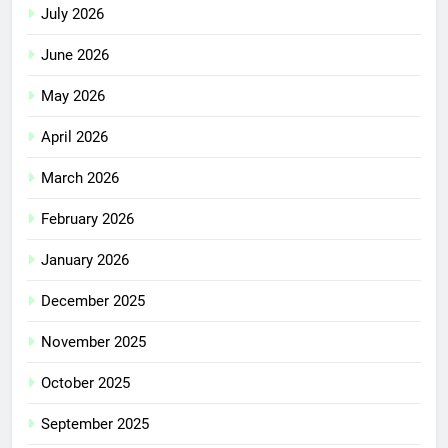
July 2026
June 2026
May 2026
April 2026
March 2026
February 2026
January 2026
December 2025
November 2025
October 2025
September 2025