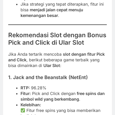
Jika strategi yang tepat diterapkan, fitur ini
bisa
menjadi jalan cepat menuju
kemenangan besar
.
Rekomendasi Slot dengan Bonus
Pick and Click di Ular Slot
Jika Anda tertarik mencoba
slot dengan fitur Pick
and Click
, berikut beberapa game terbaik yang
bisa dimainkan di
Ular Slot
:
1. Jack and the Beanstalk (NetEnt)
RTP:
96.28%
Fitur:
Pick and Click dengan
free spins dan
simbol wild yang berkembang
.
Kelebihan:
Fitur free spins yang bisa memberikan