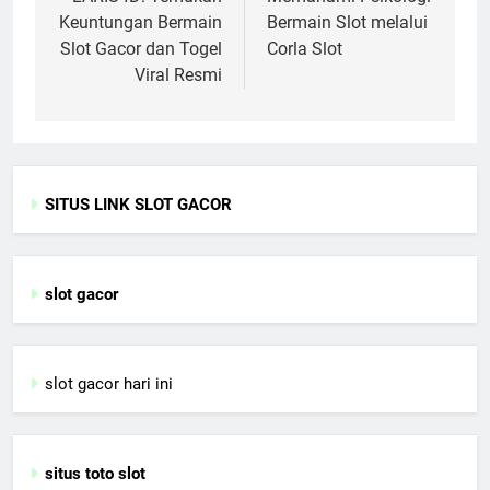
navigation
Keuntungan Bermain
Bermain Slot melalui
Slot Gacor dan Togel
Corla Slot
Viral Resmi
SITUS LINK SLOT GACOR
slot gacor
slot gacor hari ini
situs toto slot