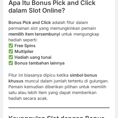
Apa Itu Bonus Pick and Click
dalam Slot Online?
Bonus Pick and Click
adalah fitur dalam
permainan slot yang memungkinkan pemain
memilih item tersembunyi
untuk mengungkap
hadiah seperti:
Free Spins
Multiplier
Hadiah uang tunai
Bonus tambahan lainnya
Fitur ini biasanya dipicu ketika
simbol bonus
khusus
muncul dalam jumlah tertentu di gulungan.
Pemain kemudian diberikan pilihan untuk memilih
satu atau lebih item yang dapat memberikan
hadiah secara acak.