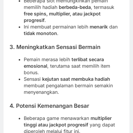
Beberapa slot memungkinkan pemain
memilih hadiah
berbeda-beda
, termasuk
free spins, multiplier, atau jackpot
progresif
.
Ini membuat permainan lebih
menarik
dan
tidak monoton
.
3. Meningkatkan Sensasi Bermain
Pemain merasa lebih
terlibat secara
emosional
, terutama saat memilih item
bonus.
Sensasi
kejutan saat membuka hadiah
membuat pengalaman bermain semakin
menyenangkan.
4. Potensi Kemenangan Besar
Beberapa game menawarkan
multiplier
tinggi atau jackpot progresif
yang dapat
diperoleh melalui fitur ini.