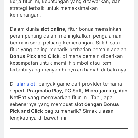
kerja fitur ini, keuntungan yang ditawarkan, dan
strategi terbaik untuk memaksimalkan
kemenangan.
Dalam dunia
slot online
, fitur bonus memainkan
peran penting dalam meningkatkan pengalaman
bermain serta peluang kemenangan. Salah satu
fitur yang paling menarik perhatian pemain adalah
Bonus Pick and Click
, di mana pemain diberikan
kesempatan untuk memilih simbol atau item
tertentu yang menyembunyikan hadiah di baliknya.
Di
ular slot
, banyak game dari provider ternama
seperti
Pragmatic Play, PG Soft, Microgaming, dan
NetEnt
yang menawarkan fitur ini. Tapi, apa
sebenarnya yang membuat
slot dengan Bonus
Pick and Click
begitu menarik? Simak ulasan
lengkapnya di bawah ini!