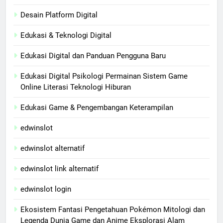
Desain Platform Digital
Edukasi & Teknologi Digital
Edukasi Digital dan Panduan Pengguna Baru
Edukasi Digital Psikologi Permainan Sistem Game
Online Literasi Teknologi Hiburan
Edukasi Game & Pengembangan Keterampilan
edwinslot
edwinslot alternatif
edwinslot link alternatif
edwinslot login
Ekosistem Fantasi Pengetahuan Pokémon Mitologi dan
Legenda Dunia Game dan Anime Eksplorasi Alam